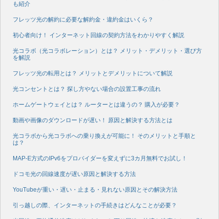
も紹介
フレッツ光の解約に必要な解約金・違約金はいくら？
初心者向け！ インターネット回線の契約方法をわかりやすく解説
光コラボ（光コラボレーション）とは？ メリット・デメリット・選び方
を解説
フレッツ光の転用とは？ メリットとデメリットについて解説
光コンセントとは？ 探し方やない場合の設置工事の流れ
ホームゲートウェイとは？ ルーターとは違うの？ 購入が必要？
動画や画像のダウンロードが遅い！ 原因と解決する方法とは
光コラボから光コラボへの乗り換えが可能に！ そのメリットと手順と
は？
MAP-E方式のIPv6をプロバイダーを変えずに3カ月無料でお試し！
ドコモ光の回線速度が遅い原因と解決する方法
YouTubeが重い・遅い・止まる・見れない原因とその解決方法
引っ越しの際、インターネットの手続きはどんなことが必要？