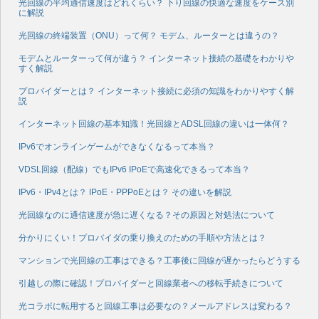
光回線の平均通信速度はどれくらい？ 下り回線の快適な速度をケース別
に解説
光回線の終端装置（ONU）って何？ モデム、ルーターとは違うの？
モデムとルーターって何が違う？ インターネット接続の基礎をわかりや
すく解説
プロバイダーとは？ インターネット接続に必須の知識をわかりやすく解
説
インターネット回線の基本知識！光回線とADSL回線の違いは一体何？
IPv6でオンラインゲームができなくなるって本当？
VDSL回線（配線）でもIPv6 IPoEで高速化できるって本当？
IPv6・IPv4とは？ IPoE・PPPoEとは？ その違いを解説
光回線なのに通信速度が急に遅くなる？その原因と対処法について
分かりにくい！プロバイダの乗り換えのための手順や方法とは？
マンションで光回線の工事はできる？工事後に回線が遅かったらどうする
引越しの際に確認！プロバイダーと回線業者への移転手続きについて
光コラボに転用すると回線工事は必要なの？メールアドレスは変わる？