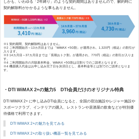
しかも、いわゆる「2年縛り」のような契約期間はありませんので、解約時に
契約解除料がかかるような事もありません。
※1 契約期間、契約解除料はありません。
※2 ご利用開始月～13カ月目までは「WiMAX +5G割」が適用され、1,320円（税込）の割引が
入ります。
※3 14カ月目～37カ月目までは「長期おトク割」が適用され、770円（税込）の割引が入りま
す。
※4 ご利用開始月の月額基本料金、WiMAX +5G割は日割りでのご請求となります。
※4 機器購入代金はお申し込み完了日を決済日とし、基本料金等とは別でのご請求となりま
す。
・DTI WiMAX 2+の魅力5 DTI会員だけのオリジナル特典
DTI WiMAX 2+ に申し込みDTI会員になると、全国の宿泊施設やレジャー施設や
スポーツクラブ、インテリアの購入、レストランや居酒屋の飲食などが特別優
待価格で利用できます。
DTI WiMAX 2+の魅力を見てみる
DTI WiMAX 2+の取り扱い機器一覧を見てみる