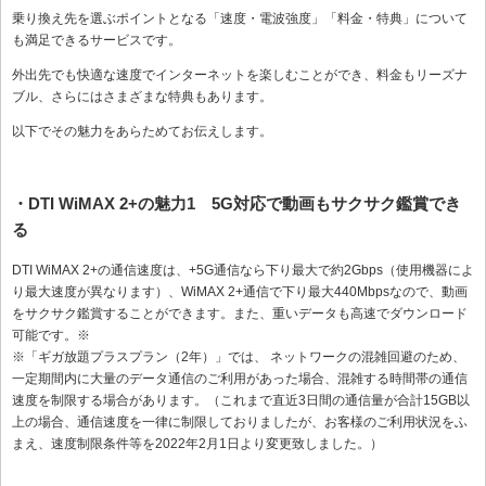
乗り換え先を選ぶポイントとなる「速度・電波強度」「料金・特典」について
も満足できるサービスです。
外出先でも快適な速度でインターネットを楽しむことができ、料金もリーズナ
ブル、さらにはさまざまな特典もあります。
以下でその魅力をあらためてお伝えします。
・DTI WiMAX 2+の魅力1 5G対応で動画もサクサク鑑賞でき
る
DTI WiMAX 2+の通信速度は、+5G通信なら下り最大で約2Gbps（使用機器によ
り最大速度が異なります）、WiMAX 2+通信で下り最大440Mbpsなので、動画
をサクサク鑑賞することができます。また、重いデータも高速でダウンロード
可能です。※
※「ギガ放題プラスプラン（2年）」では、 ネットワークの混雑回避のため、
一定期間内に大量のデータ通信のご利用があった場合、混雑する時間帯の通信
速度を制限する場合があります。（これまで直近3日間の通信量が合計15GB以
上の場合、通信速度を一律に制限しておりましたが、お客様のご利用状況をふ
まえ、速度制限条件等を2022年2月1日より変更致しました。）