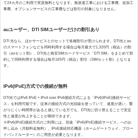
て24カ月のご利用で実質無料となります。無派遣工事における工事費、追加工
事費、オプションサービスの工事費などは割引の対象になりません。
auユーザー、DTI SIMユーザーだけの割引あり
DTI 光なら、ほかサービスとのセットで各種割引が受けられます。DTI光とau
のスマートフォンなどを同時利用する場合は毎月最大で1,320円（税込）の割
引（auセット割）、DTI光と格安SIMカードサービス「DTI SIM」をまとめて契
約して同時利用する場合は毎月165円（税込）割引（SIMセット割）となりま
す。
IPv6(IPoE)方式での接続が無料
DTI光ではIPv6 IPoE + IPv4 over IPv6接続方式による「IPv6(IPoE)接続サービ
ス」を利用可能です。従来の接続方式の光回線を使っていて、速度が遅い、繋
がりにくい時間帯があると感じている方でも、DTI光に切り替えることで安定
性と速度が向上することが期待できます。
※IPv6(IPoE)接続方式のご利用には、別途「IPv6(IPoE)接続サービス」へのお
申し込み（月額料金無料）、IPoE接続対応機器（ホームゲートウェイ、ブロー
ドバンドルーター）のご用意が必要となります。