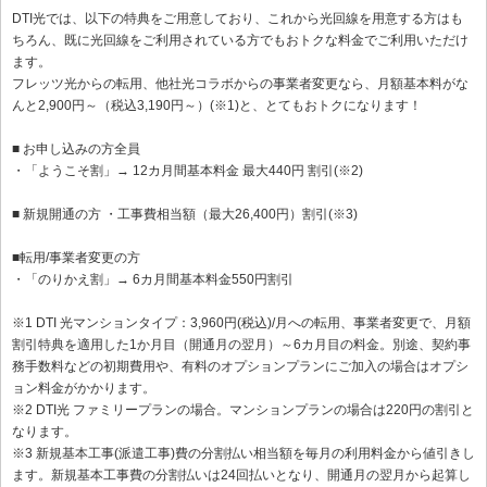
DTI光では、以下の特典をご用意しており、これから光回線を用意する方はも
ちろん、既に光回線をご利用されている方でもおトクな料金でご利用いただけ
ます。
フレッツ光からの転用、他社光コラボからの事業者変更なら、月額基本料がな
んと2,900円～（税込3,190円～）(※1)と、とてもおトクになります！
■ お申し込みの方全員
・「ようこそ割」→ 12カ月間基本料金 最大440円 割引(※2)
■ 新規開通の方 ・工事費相当額（最大26,400円）割引(※3)
■転用/事業者変更の方
・「のりかえ割」→ 6カ月間基本料金550円割引
※1 DTI 光マンションタイプ：3,960円(税込)/月への転用、事業者変更で、月額
割引特典を適用した1か月目（開通月の翌月）～6カ月目の料金。別途、契約事
務手数料などの初期費用や、有料のオプションプランにご加入の場合はオプシ
ョン料金がかかります。
※2 DTI光 ファミリープランの場合。マンションプランの場合は220円の割引と
なります。
※3 新規基本工事(派遣工事)費の分割払い相当額を毎月の利用料金から値引きし
ます。新規基本工事費の分割払いは24回払いとなり、開通月の翌月から起算し