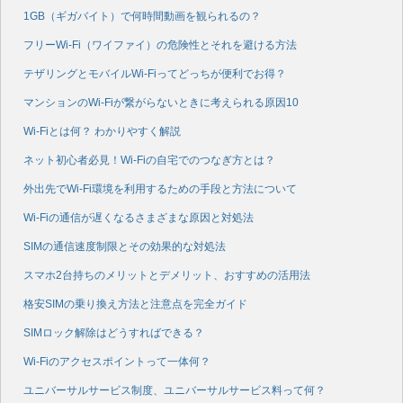
1GB（ギガバイト）で何時間動画を観られるの？
フリーWi-Fi（ワイファイ）の危険性とそれを避ける方法
テザリングとモバイルWi-Fiってどっちが便利でお得？
マンションのWi-Fiが繋がらないときに考えられる原因10
Wi-Fiとは何？ わかりやすく解説
ネット初心者必見！Wi-Fiの自宅でのつなぎ方とは？
外出先でWi-Fi環境を利用するための手段と方法について
Wi-Fiの通信が遅くなるさまざまな原因と対処法
SIMの通信速度制限とその効果的な対処法
スマホ2台持ちのメリットとデメリット、おすすめの活用法
格安SIMの乗り換え方法と注意点を完全ガイド
SIMロック解除はどうすればできる？
Wi-Fiのアクセスポイントって一体何？
ユニバーサルサービス制度、ユニバーサルサービス料って何？