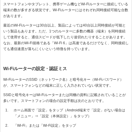
スマートフォンやタブレット、携帯ゲーム機などWi-Fiルーターに接続している
端末の数が多すぎる状況です。Wi-Fiルーターにはそれぞれ同時接続可能な台数
があります。
最近のWi-Fiルーターは30台以上、製品によっては40台以上同時接続が可能と
いう製品もあります。ただ、1つのルーターに多数の機器（端末）を同時接続
して使用すると、通信スピードが低下したり途切れたりすることがあります。
なお、最新のWi-Fi規格である「Wi-Fi 6」は高速であるだけでなく、同時接続し
ても通信速度が落ちにくいという特徴を持っています。
Wi-Fiルーターの設定・認証ミス
Wi-FiルーターのSSID（ネットワーク名）と暗号化キー（Wi-Fiパスワード）
が、スマートフォンなどの端末に正しく入力されていない状況です。
SSIDと暗号化キーはWi-Fiルーターまたは同梱の資料に記載されていることが
多いです。スマートフォンの場合の設定手順は次のとおりです。
ホーム画面で「設定」をタップ（Android端末で「設定」がない場合は
「メニュー」⇒「設定（本体設定）」をタップ）
「Wi-Fi」または「Wi-Fi設定」をタップ