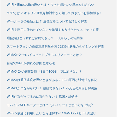
Wi-FiとBluetoothの違いとは？ 今さら聞けない基本をおさらい
MNPとは？ キャリア変更を検討中なら知っておきたいお得情報も！
Wi-Fiルータの種類とは？ 通信規格についても詳しく解説
Wi-Fiを勝手に使われていないか確認する方法とセキュリティ対策
通信費はどうすれば節約できる？ 一人暮らしの節約術
スマートフォンの通信速度制限を防ぐ対策や解除のタイミングを解説
WiMAX+2+のハイスピードプラスエリアモードとは？
自宅でWi-Fiが切れる原因と対処法
WiMAX 2+の速度制限「3日で10GB」では足りない？
WiMAXは通信速度が遅いときがある？ 12の原因と対処法を解説
WiMAXがつながらない！ 接続できない！ 不具合の原因と解決策
Wi-Fiが繋がってるのに繋がらない！ 原因と対処法
モバイルWi-Fiルーターとは？ そのメリットと使い方をご紹介
Wi-Fiを快適に利用したいなら理解すべきWiMAX2+とLTEの違い