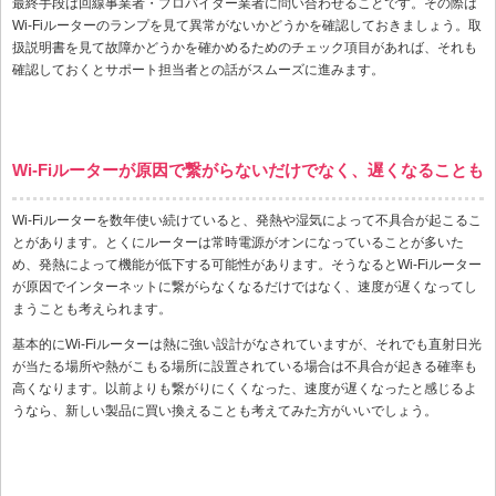
最終手段は回線事業者・プロバイダー業者に問い合わせることです。その際は
Wi-Fiルーターのランプを見て異常がないかどうかを確認しておきましょう。取
扱説明書を見て故障かどうかを確かめるためのチェック項目があれば、それも
確認しておくとサポート担当者との話がスムーズに進みます。
Wi-Fiルーターが原因で繋がらないだけでなく、遅くなることも
Wi-Fiルーターを数年使い続けていると、発熱や湿気によって不具合が起こるこ
とがあります。とくにルーターは常時電源がオンになっていることが多いた
め、発熱によって機能が低下する可能性があります。そうなるとWi-Fiルーター
が原因でインターネットに繋がらなくなるだけではなく、速度が遅くなってし
まうことも考えられます。
基本的にWi-Fiルーターは熱に強い設計がなされていますが、それでも直射日光
が当たる場所や熱がこもる場所に設置されている場合は不具合が起きる確率も
高くなります。以前よりも繋がりにくくなった、速度が遅くなったと感じるよ
うなら、新しい製品に買い換えることも考えてみた方がいいでしょう。