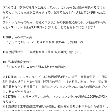
DTI光では、以下の特典をご用意しており、これから光回線を用意する方はも
ちろん、既に光回線をご利用されている方でもおトクな料金でご利用いただけ
ます。
フレッツ光からの転用、他社光コラボからの事業者変更なら、月額基本料がな
んと2,900円～（税込3,190円～）(※1)と、とてもおトクになります！
■ お申し込みの方全員
・「ようこそ割」→ 12カ月間基本料金 最大440円 割引(※2)
■ 新規開通の方 ・工事費相当額（最大26,400円）割引(※3)
■転用/事業者変更の方
・「のりかえ割」→ 6カ月間基本料金550円割引
※1 DTI 光マンションタイプ：3,960円(税込)/月への転用、事業者変更で、月額
割引特典を適用した1か月目（開通月の翌月）～6カ月目の料金。別途、契約事
務手数料などの初期費用や、有料のオプションプランにご加入の場合はオプシ
ョン料金がかかります。
※2 DTI光 ファミリープランの場合。マンションプランの場合は220円の割引と
なります。
※3 新規基本工事(派遣工事)費の分割払い相当額を毎月の利用料金から値引きし