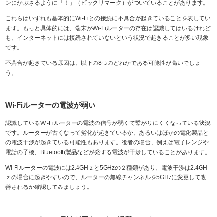
ンにかぶさるように「！」（ビックリマーク）がついていることがあります。
これらはいずれも基本的にWi-Fiとの接続に不具合が起きていることを表してい
ます。もっと具体的には、端末がWi-Fiルーターの存在は認識してはいるけれど
も、インターネットには接続されていないという状況で起きることが多い現象
です。
不具合が起きている原因は、以下の8つのどれかである可能性が高いでしょ
う。
Wi-Fiルーターの電波が弱い
認識しているWi-Fiルーターの電波の信号が弱くて繋がりにくくなっている状況
です。ルーターが古くなって劣化が起きているか、あるいはほかの電化製品と
の電波干渉が起きている可能性もあります。後者の場合、例えば電子レンジや
電話の子機、Bluetooth製品などが発する電波が干渉していることがあります。
Wi-Fiルーターの電波には2.4GHｚと5GHzの２種類があり、電波干渉は2.4GH
ｚの場合に起きやすいので、ルーターの無線チャンネルを5GHzに変更して改
善されるか確認してみましょう。