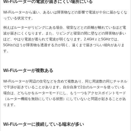
Wi-Fiルーターの電波が届きにくい場所にいる
Wi-Fiルーターから遠い、あるいは障害物などの影響で電波が十分に届かなくな
っている状況です。
例えばルーターがリビングにある場合、寝室などとの距離が離れているほど電
波が届きにくくなります。また、リビングと寝室の間に壁などの障害物が多い
ほど、やはり電波が遮られて電波が弱くなります。2.4GHｚと5GHzでは、
5GHzのほうが障害物を透過する力が弱く、遠くまで届きづらい傾向がありま
す。
Wi-Fiルーターが複数ある
Wi-Fiルーターが周辺の住宅などを含めて複数あり、同じ周波数の同じチャネル
で干渉が起きていることがあります。自分自身で2台のルーターを使っている
場合は、どちらかをルーターモードにし、もう一つをアクセスポイントモード
（ルーター機能を無効にしている状態）にしていないと問題が起きることがあ
ります。
Wi-Fiルーターに接続している端末が多い