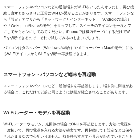
スマートフォンやパソコンなどの通信端末のWi-Fiをいったんオフにし、再び接
続し直すとあっさりと正常にWi-Fiが繋がることがあります。スマートフォンな
ら「設定」アプリから「ネットワークとインターネット」（Androidの場合）
や「Wi-Fi」（iPhoneの場合）をタップして、スイッチのアイコンを一度オフ
にしてからオンにしてみてください。iPhoneでは機内モードにするだけでWi-
Fiを切断できるので、それで試してみるのもよいでしょう。
パソコンはタスクバー（Windowsの場合）やメニューバー（Macの場合）にあ
るWi-FiアイコンからWi-Fiを切断⇒再接続できます。
スマートフォン・パソコンなど端末を再起動
スマートフォンやパソコンなど、通信端末を再起動します。端末側に問題があ
る場合は、これだけで以前と同じように接続が確立されることがあります。
Wi-Fiルーター・モデムを再起動
Wi-Fiルーターやモデム、光回線の場合はONUを再起動します。方法は電源を
一度抜いて、再び電源を入れる方法が確実です。再起動しても設定などは保存
されたままなので心配いりません。熱を持ちすぎて不具合が起きていることも