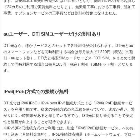
ます。新規基本工事費の分割払いは24回払いとなり、開通月の翌月から起算し
て24カ月のご利用で実質無料となります。無派遣工事における工事費、追加工
事費、オプションサービスの工事費などは割引の対象になりません。
auユーザー、DTI SIMユーザーだけの割引あり
DTI 光なら、ほかサービスとのセットで各種割引が受けられます。DTI光とau
のスマートフォンなどを同時利用する場合は毎月最大で1,320円（税込）の割
引（auセット割）、DTI光と格安SIMカードサービス「DTI SIM」をまとめて契
約して同時利用する場合は毎月165円（税込）割引（SIMセット割）となりま
す。
IPv6(IPoE)方式での接続が無料
DTI光ではIPv6 IPoE + IPv4 over IPv6接続方式による「IPv6(IPoE)接続サービ
ス」を利用可能です。従来の接続方式の光回線を使っていて、速度が遅い、繋
がりにくい時間帯があると感じている方でも、DTI光に切り替えることで安定
性と速度が向上することが期待できます。
※IPv6(IPoE)接続方式のご利用には、別途「IPv6(IPoE)接続サービス」へのお
申し込み（月額料金無料）、IPoE接続対応機器（ホームゲートウェイ、ブロー