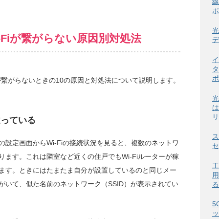
線
ポ
光
-Fiが繋がらない原因別対処法
デ
イ
タ
ポ
iが繋がらないときの10の原因と対処法について説明します。
光
は
リ
違っている
ス
設定画面からWi-Fiの接続状況を見ると、複数のネットワ
セ
ます。これは隣室など近くの住戸でもWi-Fiルーターが稼
工
ます。ときにはたまたま自分が設置しているのと同じメー
用
がいて、似た名前のネットワーク（SSID）が表示されてい
る
5
ッ