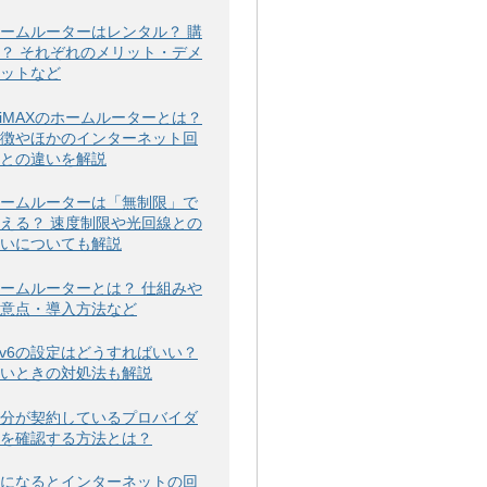
ームルーターはレンタル？ 購
？ それぞれのメリット・デメ
ットなど
iMAXのホームルーターとは？
徴やほかのインターネット回
との違いを解説
ームルーターは「無制限」で
える？ 速度制限や光回線との
いについても解説
ームルーターとは？ 仕組みや
意点・導入方法など
Pv6の設定はどうすればいい？
いときの対処法も解説
分が契約しているプロバイダ
を確認する方法とは？
になるとインターネットの回