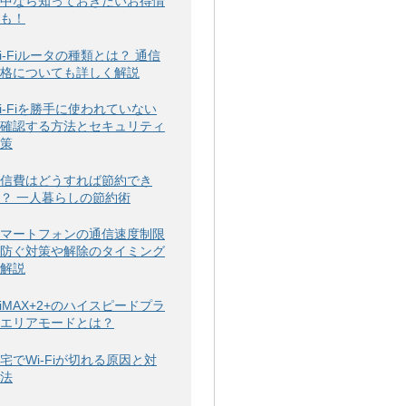
中なら知っておきたいお得情
も！
i-Fiルータの種類とは？ 通信
格についても詳しく解説
i-Fiを勝手に使われていない
確認する方法とセキュリティ
策
信費はどうすれば節約でき
？ 一人暮らしの節約術
マートフォンの通信速度制限
防ぐ対策や解除のタイミング
解説
iMAX+2+のハイスピードプラ
エリアモードとは？
宅でWi-Fiが切れる原因と対
法