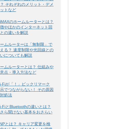
？ それぞれのメリット・デメ
ットなど
iMAXのホームルーターとは？
徴やほかのインターネット回
との違いを解説
ームルーターは「無制限」で
える？ 速度制限や光回線との
いについても解説
ームルーターとは？ 仕組みや
意点・導入方法など
i-Fiが「！」ビックリマーク
示でつながらない！ その原因
対処法
i-FiとBluetoothの違いとは？
さら聞けない基本をおさらい
NPとは？ キャリア変更を検