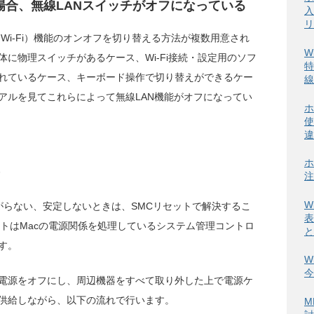
sの場合、無線LANスイッチがオフになっている
入
リ
（Wi-Fi）機能のオンオフを切り替える方法が複数用意され
W
に物理スイッチがあるケース、Wi-Fi接続・設定用のソフ
特
れているケース、キーボード操作で切り替えができるケー
線
アルを見てこれらによって無線LAN機能がオフになってい
ホ
使
違
ホ
注
W
iが繋がらない、安定しないときは、SMCリセットで解決するこ
表
ットはMacの電源関係を処理しているシステム管理コントロ
と
す。
W
今
電源をオフにし、周辺機器をすべて取り外した上で電源ケ
供給しながら、以下の流れで行います。
M