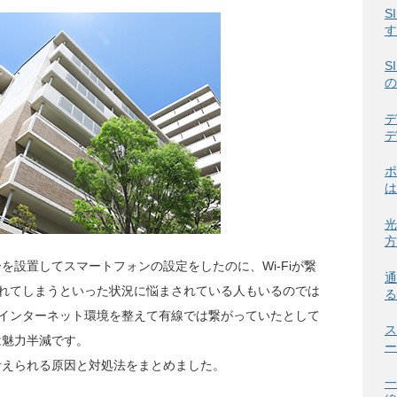
S
す
S
の
デ
デ
ポ
は
光
方
ターを設置してスマートフォンの設定をしたのに、Wi-Fiが繋
通
れてしまうといった状況に悩まされている人もいるのでは
る
インターネット環境を整えて有線では繋がっていたとして
ス
では魅力半減です。
ー
に考えられる原因と対処法をまとめました。
一