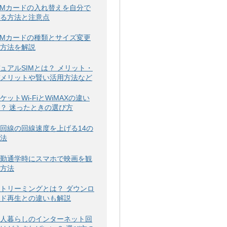
IMカードの入れ替えを自分で
る方法と注意点
IMカードの種類とサイズ変更
方法を解説
ュアルSIMとは？ メリット・
メリットや賢い活用方法など
ケットWi-FiとWiMAXの違い
？ 迷ったときの選び方
回線の回線速度を上げる14の
法
勤通学時にスマホで映画を観
方法
トリーミングとは？ ダウンロ
ド再生との違いも解説
人暮らしのインターネット回