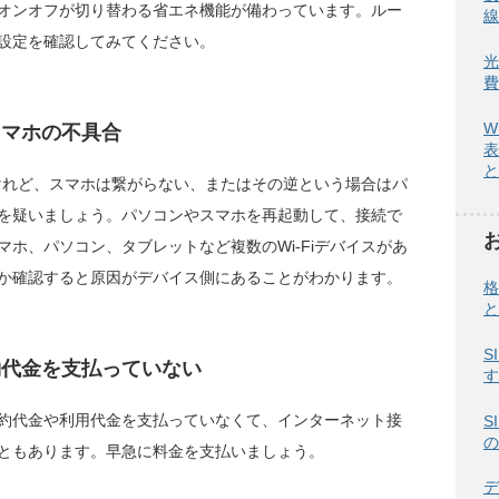
オンオフが切り替わる省エネ機能が備わっています。ルー
線
設定を確認してみてください。
光
費
W
スマホの不具合
表
と
るけれど、スマホは繋がらない、またはその逆という場合はパ
を疑いましょう。パソコンやスマホを再起動して、接続で
ホ、パソコン、タブレットなど複数のWi-Fiデバイスがあ
か確認すると原因がデバイス側にあることがわかります。
格
と
S
約代金を支払っていない
す
約代金や利用代金を支払っていなくて、インターネット接
S
の
ともあります。早急に料金を支払いましょう。
デ