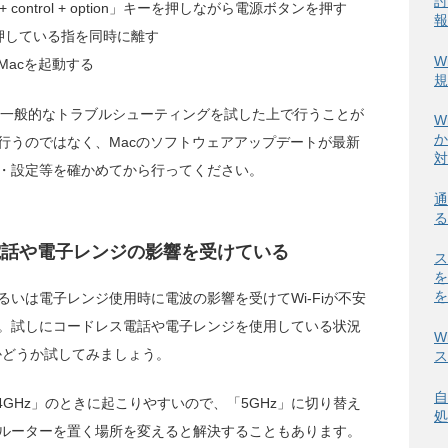
討
 + control + option」キーを押しながら電源ボタンを押す
報
押している指を同時に離す
W
Macを起動する
規
の一般的なトラブルシューティングを試した上で行うことが
W
か
行うのではなく、Macのソフトウェアアップデートが最新
対
・設定等を確かめてから行ってください。
通
る
電話や電子レンジの影響を受けている
ス
を
を
いは電子レンジ使用時に電波の影響を受けてWi-Fiが不安
。試しにコードレス電話や電子レンジを使用している状況
W
るかどうか試してみましょう。
ス
自
4GHz」のときに起こりやすいので、「5GHz」に切り替え
処
ルーターを置く場所を変えると解決することもあります。