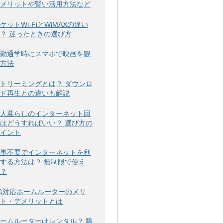
メリットや賢い活用方法など
ケットWi-FiとWiMAXの違い
？ 迷ったときの選び方
勤通学時にスマホで映画を観
方法
トリーミングとは？ ダウンロ
ド再生との違いも解説
人暮らしのインターネット回
はどうすればいい？ 選び方の
イント
事不要でインターネットを利
する方法は？ 無制限で使え
？
G対応ホームルーターのメリ
ト・デメリットとは
ームルーターはレンタル？ 購