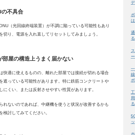
デ
Uの不具合
ポ
は
ONU（光回線終端装置）が不調に陥っている可能性もあり
通
を切り、電源を入れ直してリセットしてみましょう。
る
ス
ー
電波が部屋の構造上うまく届かない
一
は快適に使えるものの、離れた部屋では接続が切れる場合
線
ポ
を遮っている可能性があります。特に鉄筋コンクリートや
しにくい、または反射させやすい性質があります。
工
用
る
られないのであれば、中継機を使うと状況が改善するかも
を検討してみてください。
5
ッ
ホ