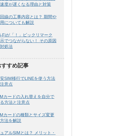
速度が遅くなる理由と対策
回線の工事内容とは？ 期間や
用についても解説
i-Fiが「！」ビックリマーク
示でつながらない！ その原因
対処法
おすすめ記事
安SIM移行でLINEを使う方法
注意点
IMカードの入れ替えを自分で
る方法と注意点
IMカードの種類とサイズ変更
方法を解説
ュアルSIMとは？ メリット・