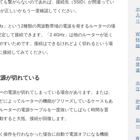
ても繋がらないのであれば、接続先（SSID）が間違ってい
ホ
IDが正しいかもう一度確認してください。
入
リ
5GHz」という2種類の周波数帯域の電波を発するルーターの場
W
安定して接続できます。「2.4GHz」は他のルーターが近く
特
やすいためです。接続はできるけれどよく切れるという場
線
IDに接続してみてください。
ホ
使
違
電源が切れている
ホ
注
ーの電源が切れてしまっている場合があります。または、
どによってルーターの機能がフリーズしているケースもあ
I
遅
ルーターの電源ケーブルを一度抜いてしばらく時間を置
動すると大抵、接続が回復します。
自
ー
く操作を行わなかった場合に自動で電源オフになる機能
夜