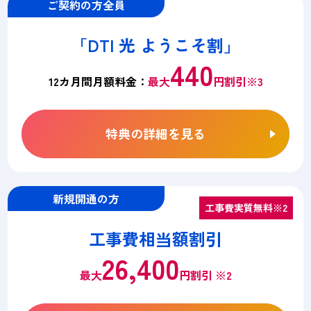
ご契約の方全員
「DTI 光 ようこそ割」
440
12カ月間月額料金：
最大
円割引※3
特典の詳細を見る
新規開通の方
工事費実質無料※2
工事費相当額割引
26,400
最大
円割引 ※2