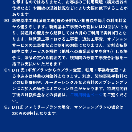
を示すものではありません。お客様のご利用環境（端末機器の
仕様など）や回線の混雑状況などにより大幅に低下することが
あります。
新規基本工事(派遣工事)費の分割払い相当額を毎月の利用料金
から値引きします。新規基本工事費の分割払いは24回払いとな
り、開通月の翌月から起算して24カ月のご利用で実質0円とな
ります。無派遣工事における工事費、追加工事費、オプション
サービスの工事費などは割引の対象になりません。分割支払期
間中に本サービスを解約（他社への事業者変更を含む）した場
合は、法令の定める範囲内で、残期間の分割工事費合計額を一
括でお支払いいただきます
DTI 光 1ギガプランからのプラン変更、転用・事業者変更によ
る申込みは特典の対象外となります。別途、契約事務手数料な
どの初期費用や、ルーターレンタルなど有料のオプションプラ
ンにご加入の場合はオプション料金がかかります。特典期間終
了後の月額料金などの詳細は、
ご利用料金ページ
をご覧くださ
い。
DTI光 ファミリープランの場合。マンションプランの場合は
220円の割引となります。