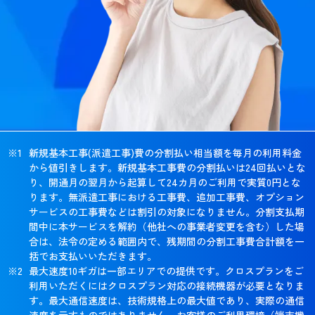
新規基本工事(派遣工事)費の分割払い相当額を毎月の利用料金
から値引きします。新規基本工事費の分割払いは24回払いとな
り、開通月の翌月から起算して24カ月のご利用で実質0円とな
ります。無派遣工事における工事費、追加工事費、オプション
サービスの工事費などは割引の対象になりません。分割支払期
間中に本サービスを解約（他社への事業者変更を含む）した場
合は、法令の定める範囲内で、残期間の分割工事費合計額を一
括でお支払いいただきます。
最大速度10ギガは一部エリアでの提供です。クロスプランをご
利用いただくにはクロスプラン対応の接続機器が必要となりま
す。最大通信速度は、技術規格上の最大値であり、実際の通信
速度を示すものではありません。お客様のご利用環境（端末機