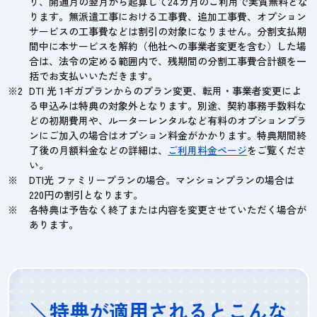
り、開通月の翌月から起算して24カ月のご利用で実質無料とな
ります。無派遣工事における工事費、追加工事費、オプション
サービスの工事費などは割引の対象になりません。分割支払期
間中に本サービスを解約（他社への事業者変更を含む）した場
合は、法令の定める範囲内で、残期間の分割工事費合計額を一
括でお支払いいただきます。
DTI 光 1ギガプランからのプラン変更、転用・事業者変更によ
る申込みは特典の対象外となります。別途、契約事務手数料な
どの初期費用や、ルーターレンタルなど有料のオプションプラ
ンにご加入の場合はオプション料金がかかります。特典期間終
了後の月額料金などの詳細は、
ご利用料金ページ
をご覧くださ
い。
DTI光 ファミリープランの場合。マンションプランの場合は
220円の割引となります。
各特典は予告なく終了または内容を変更させていただく場合が
あります。
＼特典が適用されるとこんな