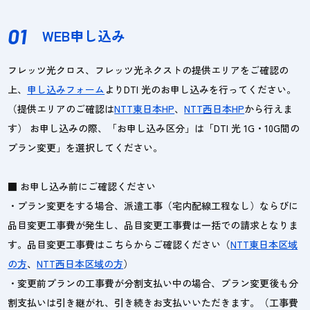
01
WEB申し込み
フレッツ光クロス、フレッツ光ネクストの提供エリアをご確認の
上、
申し込みフォーム
よりDTI 光のお申し込みを行ってください。
（提供エリアのご確認は
NTT東日本HP
、
NTT西日本HP
から行えま
す） お申し込みの際、「お申し込み区分」は「DTI 光 1G・10G間の
プラン変更」を選択してください。
■ お申し込み前にご確認ください
・プラン変更をする場合、派遣工事（宅内配線工程なし）ならびに
品目変更工事費が発生し、品目変更工事費は一括での請求となりま
す。品目変更工事費はこちらからご確認ください（
NTT東日本区域
の方
、
NTT西日本区域の方
）
・変更前プランの工事費が分割支払い中の場合、プラン変更後も分
割支払いは引き継がれ、引き続きお支払いいただきます。（工事費