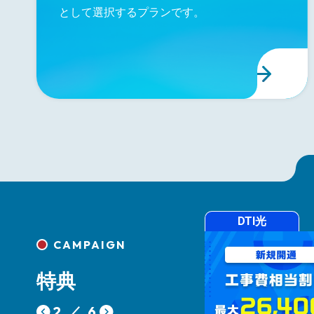
として選択するプランです。
DTI光
DTI光
CAMPAIGN
特典
2
／
6