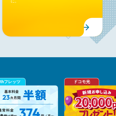
に。
ithフレッツ
ドコモ光