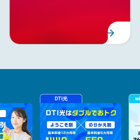
DTI光
w