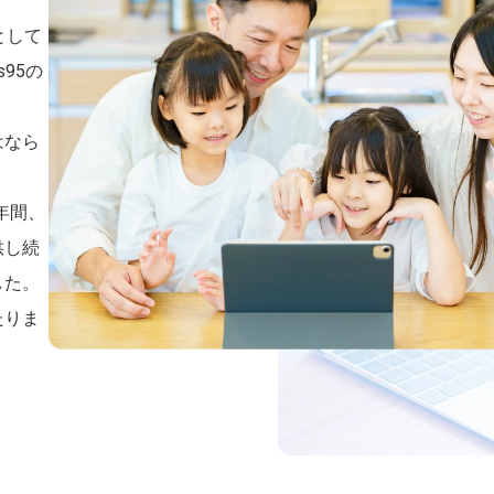
として
95の
。
はなら
0年間、
供し続
した。
たりま