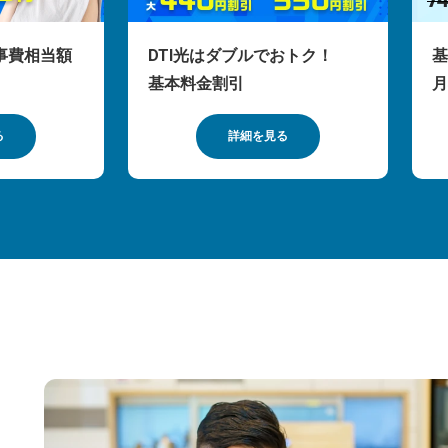
事費相当額
DTI光はダブルでおトク！
基
基本料金割引
月
る
詳細を見る