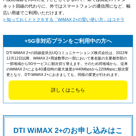
ネット回線の代わりに、外ではスマートフォンの通信用になど、幅
広い用途でご利用いただけます。
> 知っておくとトクをする「WiMAX 2+の賢い使い方」はコチラ
+5G非対応プランをご利用中の方へ
DTI WiMAX 2+の回線提供元UQコミュニケーションズ株式会社は、2022年
12月12日以降、WiMAX 2+周波数帯の一部において東名阪の主要都市部の
一部地域から5Gサービスに順次切り替えます。そのため同地域から、従来
のWiMAX 2+による4G通信時の最大速度が440Mbpsから220Mbpsに順次変
更となり、DTI WiMAX 2+におきましても、同様の変更が行われます。
詳しくはこちら
DTI WiMAX 2+のお申し込みはこ