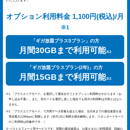
いただけます。
オプション利用料金 1,100円(税込)/月
※1
「ギガ放題プラスSプラン」の方
月間30GBまで利用可能
※2
「ギガ放題プラスプラン(2年)」の方
月間15GBまで利用可能
※2
※1 「プラスエリアモード」を選択して通信を行うとオプション利用料がかかります（お
申し込み不要）。また、別モードを選択し直した場合でも同月の利用料は日割とはなり
ません。
※2 「プラスエリアモード」で月間データ容量を超えた場合、当月末までの通信速度を送
受信最大128kbpsに制限します（翌月1日に制限を順次解除します。スタンダードモード
のご利用時は対象外です。）
※ ベストエフォート型サービスです。実際の通信速度は、お客さまのご利用環境、回線の