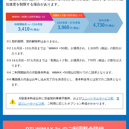
信速度を制限する場合があります。
※1 契約期間、契約解除料はありません。
※2 1カ月目～13カ月目までは「WiMAX +5G割」が適用され、1,320円（税込）の割引が
入ります。
※3 14カ月目～37カ月目までは「長期おトク割」が適用され、770円（税込）の割引が入
ります。
※4 ご利用開始月の月額基本料金、WiMAX +5G割は日割りでのご請求となります。
※4 機器購入代金はお申し込み完了日を決済日とし、基本料金等とは別でのご請求となり
ます。
月額基本料金以外に別途契約事務手数料、および
ユニバーサルサービス料
、
電
話リレーサービス料
、ご利用に応じたオプション料金がかかります。
DTI WiMAX 2+ のご利用料金詳細