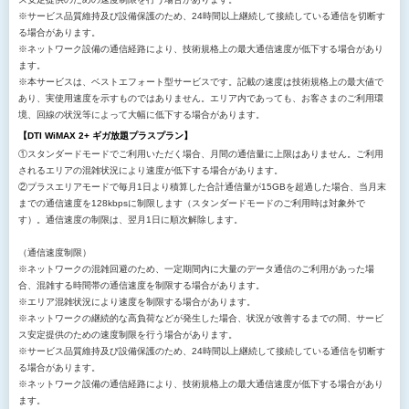
※サービス品質維持及び設備保護のため、24時間以上継続して接続している通信を切断す
る場合があります。
※ネットワーク設備の通信経路により、技術規格上の最大通信速度が低下する場合があり
ます。
※本サービスは、ベストエフォート型サービスです。記載の速度は技術規格上の最大値で
あり、実使用速度を示すものではありません。エリア内であっても、お客さまのご利用環
境、回線の状況等によって大幅に低下する場合があります。
【DTI WiMAX 2+ ギガ放題プラスプラン】
①スタンダードモードでご利用いただく場合、月間の通信量に上限はありません。ご利用
されるエリアの混雑状況により速度が低下する場合があります。
②プラスエリアモードで毎月1日より積算した合計通信量が15GBを超過した場合、当月末
までの通信速度を128kbpsに制限します（スタンダードモードのご利用時は対象外で
す）。通信速度の制限は、翌月1日に順次解除します。
（通信速度制限）
※ネットワークの混雑回避のため、一定期間内に大量のデータ通信のご利用があった場
合、混雑する時間帯の通信速度を制限する場合があります。
※エリア混雑状況により速度を制限する場合があります。
※ネットワークの継続的な高負荷などが発生した場合、状況が改善するまでの間、サービ
ス安定提供のための速度制限を行う場合があります。
※サービス品質維持及び設備保護のため、24時間以上継続して接続している通信を切断す
る場合があります。
※ネットワーク設備の通信経路により、技術規格上の最大通信速度が低下する場合があり
ます。