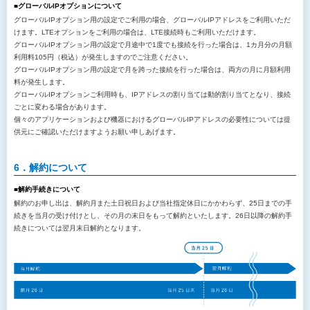
■グローバルIPオプションについて
グローバルIPオプション用の設定でご利用の場合、グローバルIPアドレスをご利用いただ
けます。LTEオプションをご利用の場合は、LTE接続時もご利用いただけます。
グローバルIPオプション用の設定で月途中で1度でも接続を行った場合は、1カ月分の月額
利用料105円（税込）が発生しますのでご注意ください。
グローバルIPオプション用の設定で月を跨った接続を行った場合は、両方の月に月額利用
料が発生します。
グローバルIPオプションご利用時も、IPアドレスの割り当ては動的割り当てとなり、接続
ごとに変わる場合があります。
個々のアプリケーションおよび機器におけるグローバルIPアドレスの必要性については提
供元にご確認いただけますようお願い申しあげます。
6．解約について
■解約手続きについて
解約のお申し出は、解約月また土日祝日および当社指定休日にかかわらず、25日までの手
続きを当月の受け付けとし、その月の末日をもって解約といたします。26日以降の解約手
続きについては翌月末日解約となります。