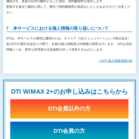
継続され、更新月以外の解約となった場合、契約解除料が発生します。
更新月を過ぎた解約に関して、弊社で契約解除料の負担はいたしかねますのでご注意くだ
さい。
7．本サービスにおける個人情報の取り扱いについて
DTIは、本サービスの適切な運用のため、キャリア（UQコミュニケーションズ株式会社）
及びDTIの委託先会社との間で、会員の個人情報及びID情報の授受を行います。 DTIは当該
情報につき、善良な管理者の注意義務を持って保管するものとします。
≫DTI 個人情報保護方針
DTI WiMAX 2+のお申し込みはこちらから
DTI会員以外の方
DTI会員の方