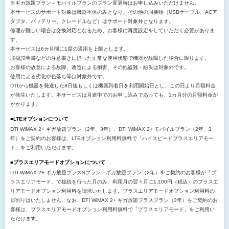
※ギガ放題プラン⇔モバイルプランのプラン変更時はお申し込みいただけません。
本サービスのサポート対象は機器本体のみとなり、その他の同梱物（USBケーブル、ACア
ダプタ、バッテリー、クレードルなど）はサポート対象外となります。
修理が難しい場合は交換対応となるため、お客様に再度設定をしていただく必要がありま
す。
本サービスは6カ月間に1度の適用を上限とします。
取扱説明書などの注意書きに従った正常な使用状態で機器が故障した場合に限ります。
お客様の故意による故障、改造による損害、その他盗難・紛失は対象外です。
使用による劣化や色落ち等は対象外です。
DTIから機器を発送した8日後もしくは機器到着日を利用開始日とし、この日より月額料金
が発生いたします。本サービスは月途中でのお申し込みであっても、1カ月分の月額料金が
かかります。
■LTEオプションについて
DTI WiMAX 2+ ギガ放題プラン（2年、3年）、DTI WiMAX 2+ モバイルプラン（2年、3
年）をご契約のお客様は、LTEオプション利用料無料で「ハイスピードプラスエリアモー
ド」をご利用いただけます。
■プラスエリアモードオプションについて
DTI WiMAX 2+ ギガ放題プラスSプラン、ギガ放題プラン（2年）をご契約のお客様が「プ
ラスエリアモード」で接続を行った月のみ、利用月の翌々月に1,100円（税込）のプラスエ
リアモードオプション利用料を請求いたします。プラスエリアモードオプション利用料の
日割りはいたしません。なお、DTI WiMAX 2+ ギガ放題プラスプラン（3年）をご契約のお
客様は、プラスエリアモードオプション利用料無料で「プラスエリアモード」をご利用い
ただけます。