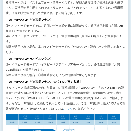
※本サービスは、ベストエフォート型サービスです。記載の速度は技術規格上の最大値で
あり、実使用速度を示すものではありません。エリア内であっても、お客さまのご利用環
境、回線の状況等によって大幅に低下する場合があります。
【DTI WiMAX 2+ ギガ放題プラン】
③ハイスピードモードでは、月間のデータ通信量に制限がなく、通信速度制限（月間7GB
超※1）が適用されません。
④ハイスピードプラスエリアモードでは、通信速度制限（月間7GB超※1）が適用されま
す。
制限が適用された場合、③ハイスピードモードの「WiMAX 2+」通信もその制限の対象とな
ります。
【DTI WiMAX 2+ モバイルプラン】
③ハイスピードモード④ハイスピードプラスエリアモードともに、通信速度制限（月間
7GB超※1）が適用されます。
制限が適用された場合、③④両通信ともにその制限の対象となります。
【DTI WiMAX 2+ ギガ放題プラン、モバイルプラン共通】
ネットワーク混雑回避のため、前日までの直近3日間で「WiMAX 2+」「au 4G LTE」の通
信量の合計が10GB以上となった場合、ネットワーク混雑時間帯（18時頃から翌日2時頃
※2）にかけて「WiMAX 2+」「au 4G LTE」の通信速度をおおむね1Mbps※3に制限しま
す。ただし、2時前より継続して利用している通信については、2時以降も最大6時頃まで制
限が継続すること※4があります。詳しくは
こちら
をご確認ください。