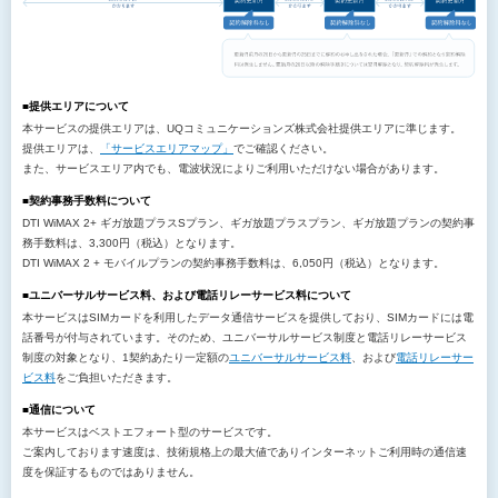
■提供エリアについて
本サービスの提供エリアは、UQコミュニケーションズ株式会社提供エリアに準じます。
提供エリアは、
「サービスエリアマップ」
でご確認ください。
また、サービスエリア内でも、電波状況によりご利用いただけない場合があります。
■契約事務手数料について
DTI WiMAX 2+ ギガ放題プラスSプラン、ギガ放題プラスプラン、ギガ放題プランの契約事
務手数料は、3,300円（税込）となります。
DTI WiMAX 2 + モバイルプランの契約事務手数料は、6,050円（税込）となります。
■ユニバーサルサービス料、および電話リレーサービス料について
本サービスはSIMカードを利用したデータ通信サービスを提供しており、SIMカードには電
話番号が付与されています。そのため、ユニバーサルサービス制度と電話リレーサービス
制度の対象となり、1契約あたり一定額の
ユニバーサルサービス料
、および
電話リレーサー
ビス料
をご負担いただきます。
■通信について
本サービスはベストエフォート型のサービスです。
ご案内しております速度は、技術規格上の最大値でありインターネットご利用時の通信速
度を保証するものではありません。