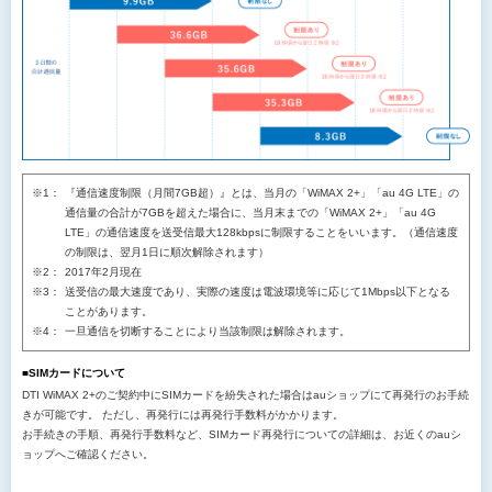
『通信速度制限（月間7GB超）』とは、当月の「WiMAX 2+」「au 4G LTE」の
通信量の合計が7GBを超えた場合に、当月末までの「WiMAX 2+」「au 4G
LTE」の通信速度を送受信最大128kbpsに制限することをいいます。（通信速度
の制限は、翌月1日に順次解除されます）
2017年2月現在
送受信の最大速度であり、実際の速度は電波環境等に応じて1Mbps以下となる
ことがあります。
一旦通信を切断することにより当該制限は解除されます。
■SIMカードについて
DTI WiMAX 2+のご契約中にSIMカードを紛失された場合はauショップにて再発行のお手続
きが可能です。 ただし、再発行には再発行手数料がかかります。
お手続きの手順、再発行手数料など、SIMカード再発行についての詳細は、お近くのauシ
ョップへご確認ください。