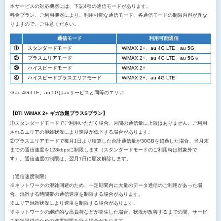
本サービスの対応機器には、下記4種の通信モードがあります。
料金プラン、ご利用機器により、利用可能な通信モード、各通信モードの制限内容が異な
りますので、ご注意ください。
通信モード
利用可能通信
①
スタンダードモード
WiMAX 2+、au 4G LTE、au 5G
②
プラスエリアモード
WiMAX 2+、au 4G LTE、au 5G
※
③
ハイスピードモード
WiMAX 2+
④
ハイスピードプラスエリアモード
WiMAX 2+、au 4G LTE
※au 4G LTE、au 5Gはauサービスと同等のエリア
【DTI WiMAX 2+ ギガ放題プラスSプラン】
①スタンダードモードでご利用いただく場合、月間の通信量に上限はありません。ご利用
されるエリアの混雑状況により速度が低下する場合があります。
②プラスエリアモードで毎月1日より積算した合計通信量が30GBを超過した場合、当月末
までの通信速度を128kbpsに制限します（スタンダードモードのご利用時は対象外で
す）。通信速度の制限は、翌月1日に順次解除します。
（通信速度制限）
※ネットワークの混雑回避のため、一定期間内に大量のデータ通信のご利用があった場
合、混雑する時間帯の通信速度を制限する場合があります。
※エリア混雑状況により速度を制限する場合があります。
※ネットワークの継続的な高負荷などが発生した場合、状況が改善するまでの間、サービ
ス安定提供のための速度制限を行う場合があります。