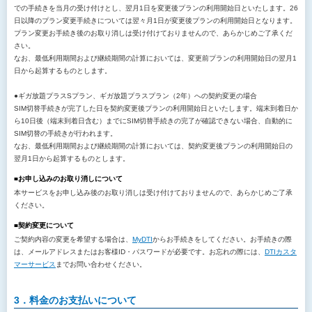
での手続きを当月の受け付けとし、翌月1日を変更後プランの利用開始日といたします。26
日以降のプラン変更手続きについては翌々月1日が変更後プランの利用開始日となります。
プラン変更お手続き後のお取り消しは受け付けておりませんので、あらかじめご了承くだ
さい。
なお、最低利用期間および継続期間の計算においては、変更前プランの利用開始日の翌月1
日から起算するものとします。
●ギガ放題プラスSプラン、ギガ放題プラスプラン（2年）への契約変更の場合
SIM切替手続きが完了した日を契約変更後プランの利用開始日といたします。端末到着日か
ら10日後（端末到着日含む）までにSIM切替手続きの完了が確認できない場合、自動的に
SIM切替の手続きが行われます。
なお、最低利用期間および継続期間の計算においては、契約変更後プランの利用開始日の
翌月1日から起算するものとします。
■お申し込みのお取り消しについて
本サービスをお申し込み後のお取り消しは受け付けておりませんので、あらかじめご了承
ください。
■契約変更について
ご契約内容の変更を希望する場合は、
MyDTI
からお手続きをしてください。お手続きの際
は、メールアドレスまたはお客様ID・パスワードが必要です。お忘れの際には、
DTIカスタ
マーサービス
までお問い合わせください。
3．料金のお支払いについて