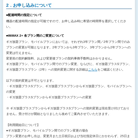
2．お申し込みについて
■配達時間の指定について
機器の配達時間の指定が可能ですので、お申し込み時に希望の時間帯を選択してくださ
い。
■WiMAX 2+ 各プラン間のご変更について
ギガ放題プラン、モバイルプランにおいては、それぞれ3年プラン間／2年プラン間でのみ
プランの変更が可能となります。2年プランから3年プラン、3年プランから2年プランへの
変更は行えません。
変更前の契約解除料、および変更後プランの契約事務手数料はかかりません。
ギガ放題プラン、モバイルプラン間でのプラン変更、ならびに、ギガ放題プラスSプラン、
ギガ放題プラスプラン（2年）への契約変更に関する詳細は
こちら
をご確認ください。
以下の契約変更は不可となります。
・ギガ放題プラスSプラン、ギガ放題プラスプランからギガ放題プラン、モバイルプランへ
の変更
・ギガ放題プラスSプランからギガ放題プラスプランへの変更
※ ギガ放題プラスプランからギガ放題プラスSプランへの契約変更は現在受け付けており
ません。受け付けが開始となりましたら改めてご案内させていただきます。
【利用開始日について】
●ギガ放題プラン、モバイルプラン間でのプラン変更の場合
プラン変更のお申し出は、変更月また土日祝日および当社指定休日にかかわらず、25日ま