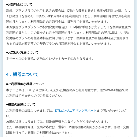
■月額料金について
新規、プラン追加でのお申し込みの場合は、DTIから機器を発送し機器が到着した日、もし
くは発送日を含めた8日後のいずれか早い日を利用開始日とし、利用開始日を含む月を利用
開始月とします。利用開始月の月額料金は、日割りでお支払いただきます。
ギガ放題プラスプランへの契約変更の場合は、SIM切替手続きが完了した日を契約変更後の
利用開始日とし、この日を含む月を利用開始月とします。利用開始月の翌月1日より、契約
変更後のプランの月額基本料金に切り替わります。契約変更後の月額基本料金が適用され
るまでは契約変更前のご契約プランの月額基本料金をお支払いいただきます。
■お支払い方法について
本サービスのお支払い方法はクレジットカードのみとなります。
4．機器について
■ご利用可能な機器について
本サービスは、DTIよりご購入いただいた機器のみご利用可能です。他のWiMAX機器での
ご利用はできませんのでご注意ください。
■機器の故障について
ご利用機器の故障につきましては、
DTIエンジニアリングサポート
まで問い合わせくださ
い。
故障の状況によりましては、別途修理費をご負担いただく場合があります。
また、機器故障修理・交換対応には、通常1、2週間程度の期間がかかります。修理・交換
対応を行っている間もご利用料金はかかります。