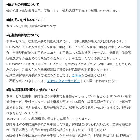
■解約月の利用について
解約処理は当該当月末日に実施します。解約処理完了後はご利用いただけません。
■解約月のお支払いについて
本プランは日割り請求の対象外です。
■初期契約解除について
本サービスは、初期契約解除制度の対象です。（契約形態が法人の方は対象外です。）
DTI WiMAX 2+ ギガ放題プラン(2年、3年)、モバイルプラン(2年、3年)をお申し込みの場
合、初期契約解除のお手続きに加え、お手元にある端末機器（ケーブル、個装箱、取扱説
明書及びその他全ての付属品等を含みます。）を返送いただく必要がございます。
DTI WiMAX 2+ ギガ放題プラスSプラン、ギガ放題プラスプラン（2年、3年）をお申し込
みの場合、ご購入された端末機器は初期契約解除制度の対象外となります。
初期契約解除のお手続き方法につきましては、
こちら
をご確認ください。
ご不明な点につきましては、
DTIカスタマーサービス
までお問い合わせください。
■端末故障修理対応中の解約について
本サービス提供中、故障修理等の事由でお客様がauショップ(※)もしくはUQ WiMAX端末
補償サービス受付センターに端末機器を預けている場合、故障修理が完了するまで解約手
続きをお受けできません。故障修理完了後、端末をお受け取りいただいたうえで、解約手
続きを行なってください。
※auショップでの故障機器の受け付けは現在しておりません。
故障修理対応中に解約手続きを申請した場合、解約処理は行われないため、契約が継続さ
れ、翌月以降もご利用料金がお客様へ請求されますのでご注意ください。
故障修理対応中に解約手続きを申請した月が更新月の場合でも解約処理は行われず契約が