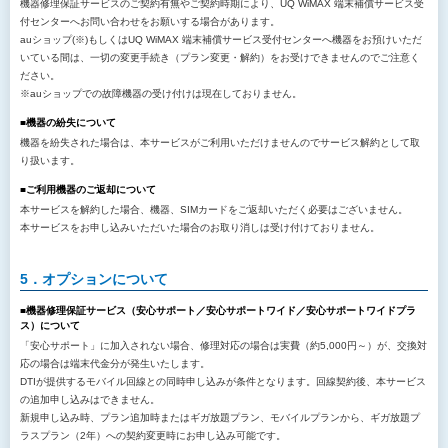
機器修理保証サービスのご契約有無やご契約時期により、UQ WiMAX 端末補償サービス受
付センターへお問い合わせをお願いする場合があります。
auショップ(※)もしくはUQ WiMAX 端末補償サービス受付センターへ機器をお預けいただ
いている間は、一切の変更手続き（プラン変更・解約）をお受けできませんのでご注意く
ださい。
※auショップでの故障機器の受け付けは現在しておりません。
■機器の紛失について
機器を紛失された場合は、本サービスがご利用いただけませんのでサービス解約として取
り扱います。
■ご利用機器のご返却について
本サービスを解約した場合、機器、SIMカードをご返却いただく必要はございません。
本サービスをお申し込みいただいた場合のお取り消しは受け付けておりません。
5．オプションについて
■機器修理保証サービス（安心サポート／安心サポートワイド／安心サポートワイドプラ
ス）について
「安心サポート」に加入されない場合、修理対応の場合は実費（約5,000円～）が、交換対
応の場合は端末代金分が発生いたします。
DTIが提供するモバイル回線との同時申し込みが条件となります。回線契約後、本サービス
の追加申し込みはできません。
新規申し込み時、プラン追加時またはギガ放題プラン、モバイルプランから、ギガ放題プ
ラスプラン（2年）への契約変更時にお申し込み可能です。