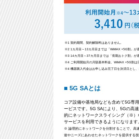
※1 契約期間、契約解除料はありません。
※2 1カ月目～13カ月目までは「WiMAX +5G割」
※3 14カ月目～37カ月目までは「長期おトク割」が
※4 ご利用開始月の月額基本料金、WiMAX +5G
※4 機器購入代金はお申し込み完了日を決済日とし
■ 5G SAとは
コア設備や基地局なども含めて5G専用
ービスです。5G SAにより、5Gの
的にネットワークスライシング（※）
サービスを利用できるようになります
※ 論理的にネットワークを分割することで、高
途やニーズにあわせたネットワークを提供する技