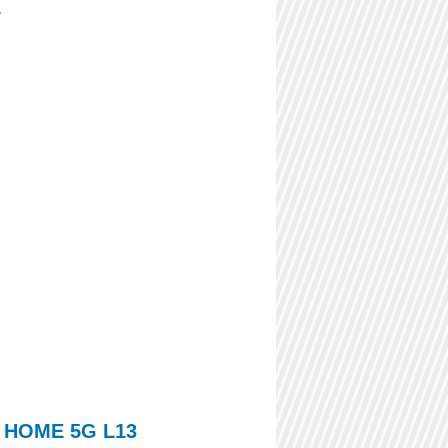
。
i HOME 5G L13