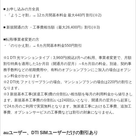
■ お申し込みの方全員
・「ようこそ割」→ 12カ月間基本料金 最大440円 割引(※2)
■ 新規開通の方 ・工事費相当額（最大26,400円）割引(※3)
■転用/事業者変更の方
・「のりかえ割」→ 6カ月間基本料金550円割引
※1 DTI 光マンションタイプ：3,960円(税込)/月への転用、事業者変更で、月額
割引特典を適用した1か月目（開通月の翌月）～6カ月目の料金。別途、契約事
務手数料などの初期費用や、有料のオプションプランにご加入の場合はオプシ
ョン料金がかかります。
※2 DTI光 ファミリープランの場合。マンションプランの場合は220円の割引と
なります。
※3 新規基本工事(派遣工事)費の分割払い相当額を毎月の利用料金から値引きし
ます。新規基本工事費の分割払いは24回払いとなり、開通月の翌月から起算し
て24カ月のご利用で実質無料となります。無派遣工事における工事費、追加工
事費、オプションサービスの工事費などは割引の対象になりません。
auユーザー、DTI SIMユーザーだけの割引あり