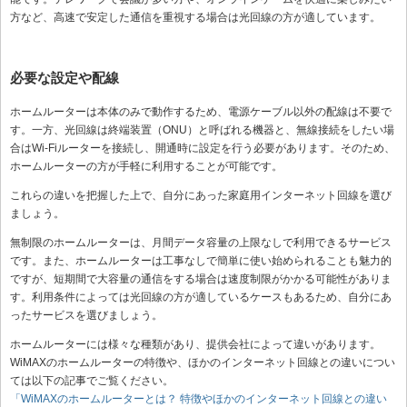
方など、高速で安定した通信を重視する場合は光回線の方が適しています。
必要な設定や配線
ホームルーターは本体のみで動作するため、電源ケーブル以外の配線は不要で
す。一方、光回線は終端装置（ONU）と呼ばれる機器と、無線接続をしたい場
合はWi-Fiルーターを接続し、開通時に設定を行う必要があります。そのため、
ホームルーターの方が手軽に利用することが可能です。
これらの違いを把握した上で、自分にあった家庭用インターネット回線を選び
ましょう。
無制限のホームルーターは、月間データ容量の上限なしで利用できるサービス
です。また、ホームルーターは工事なしで簡単に使い始められることも魅力的
ですが、短期間で大容量の通信をする場合は速度制限がかかる可能性がありま
す。利用条件によっては光回線の方が適しているケースもあるため、自分にあ
ったサービスを選びましょう。
ホームルーターには様々な種類があり、提供会社によって違いがあります。
WiMAXのホームルーターの特徴や、ほかのインターネット回線との違いについ
ては以下の記事でご覧ください。
「WiMAXのホームルーターとは？ 特徴やほかのインターネット回線との違い