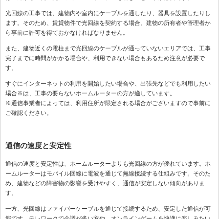
光回線の工事では、建物内や室内にケーブルを通したり、器具を設置したりし
ます。そのため、賃貸物件で光回線を契約する場合、建物の所有者や管理者か
ら事前に許可を得ておかなければなりません。
また、建物近くの電柱まで光回線のケーブルが通っていないエリアでは、工事
完了までに時間がかかる場合や、利用できない場合もあるため注意が必要で
す。
すぐにインターネットの利用を開始したい場合や、出張先などでも利用したい
場合※は、工事の要らないホームルーターの方が適しています。
※通信事業者によっては、利用住所が限定される場合がございますので事前に
ご確認ください。
通信の速度と安定性
通信の速度と安定性は、ホームルーターよりも光回線の方が優れています。ホ
ームルーターはモバイル回線に電波を通じて無線接続する仕組みです。そのた
め、建物などの障害物の影響を受けやすく、通信が安定しない傾向がありま
す。
一方、光回線はファイバーケーブルを通じて接続するため、安定した通信が可
能です。テレワークで会議が多い方や、オンラインゲームを快適に楽しみたい