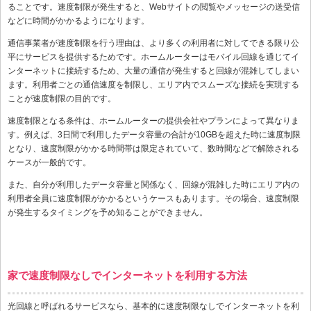
ることです。速度制限が発生すると、Webサイトの閲覧やメッセージの送受信
などに時間がかかるようになります。
通信事業者が速度制限を行う理由は、より多くの利用者に対してできる限り公
平にサービスを提供するためです。ホームルーターはモバイル回線を通じてイ
ンターネットに接続するため、大量の通信が発生すると回線が混雑してしまい
ます。利用者ごとの通信速度を制限し、エリア内でスムーズな接続を実現する
ことが速度制限の目的です。
速度制限となる条件は、ホームルーターの提供会社やプランによって異なりま
す。例えば、3日間で利用したデータ容量の合計が10GBを超えた時に速度制限
となり、速度制限がかかる時間帯は限定されていて、数時間などで解除される
ケースが一般的です。
また、自分が利用したデータ容量と関係なく、回線が混雑した時にエリア内の
利用者全員に速度制限がかかるというケースもあります。その場合、速度制限
が発生するタイミングを予め知ることができません。
家で速度制限なしでインターネットを利用する方法
光回線と呼ばれるサービスなら、基本的に速度制限なしでインターネットを利