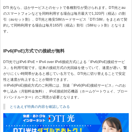
DTI 光なら、ほかサービスとのセットで各種割引が受けられます。DTI光とau
のスマートフォンなどを同時利用する場合は毎月最大で1,320円（税込）の割
引（auセット割）、DTI光と格安SIMカードサービス「DTI SIM」をまとめて契
約して同時利用する場合は毎月165円（税込）割引（SIMセット割）となりま
す。
IPv6(IPoE)方式での接続が無料
DTI光ではIPv6 IPoE + IPv4 over IPv6接続方式による「IPv6(IPoE)接続サービ
ス」を利用可能です。従来の接続方式の光回線を使っていて、速度が遅い、繋
がりにくい時間帯があると感じている方でも、DTI光に切り替えることで安定
性と速度が向上することが期待できます。
※IPv6(IPoE)接続方式のご利用には、別途「IPv6(IPoE)接続サービス」へのお
申し込み（月額料金無料）、IPoE接続対応機器（ホームゲートウェイ、ブロー
ドバンドルーター）のご用意が必要となります。
とりあえず特典の内容を確認してみる