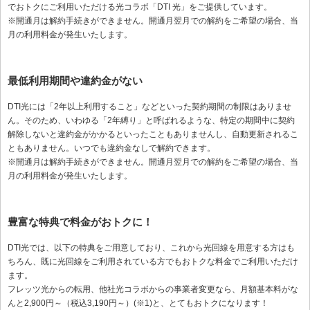
でおトクにご利用いただける光コラボ「DTI 光」をご提供しています。
※開通月は解約手続きができません。開通月翌月での解約をご希望の場合、当
月の利用料金が発生いたします。
最低利用期間や違約金がない
DTI光には「2年以上利用すること」などといった契約期間の制限はありませ
ん。そのため、いわゆる「2年縛り」と呼ばれるような、特定の期間中に契約
解除しないと違約金がかかるといったこともありませんし、自動更新されるこ
ともありません。いつでも違約金なしで解約できます。
※開通月は解約手続きができません。開通月翌月での解約をご希望の場合、当
月の利用料金が発生いたします。
豊富な特典で料金がおトクに！
DTI光では、以下の特典をご用意しており、これから光回線を用意する方はも
ちろん、既に光回線をご利用されている方でもおトクな料金でご利用いただけ
ます。
フレッツ光からの転用、他社光コラボからの事業者変更なら、月額基本料がな
んと2,900円～（税込3,190円～）(※1)と、とてもおトクになります！