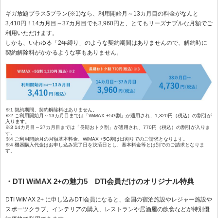
ギガ放題プラスSプラン(※1)なら、利用開始月～13カ月目の料金がなんと
3,410円！14カ月目～37カ月目でも3,960円と、とてもリーズナブルな月額でご
利用いただけます。
しかも、いわゆる「2年縛り」のような契約期間はありませんので、解約時に
契約解除料がかかるような事もありません。
※1 契約期間、契約解除料はありません。
※2 ご利用開始月～13カ月目までは「WiMAX +5G割」が適用され、1,320円（税込）の割引が
入ります。
※3 14カ月目～37カ月目までは「長期おトク割」が適用され、770円（税込）の割引が入りま
す。
※4 ご利用開始月の月額基本料金、WiMAX +5G割は日割りでのご請求となります。
※4 機器購入代金はお申し込み完了日を決済日とし、基本料金等とは別でのご請求となりま
す。
・DTI WiMAX 2+の魅力5 DTI会員だけのオリジナル特典
DTI WiMAX 2+ に申し込みDTI会員になると、全国の宿泊施設やレジャー施設や
スポーツクラブ、インテリアの購入、レストランや居酒屋の飲食などが特別優