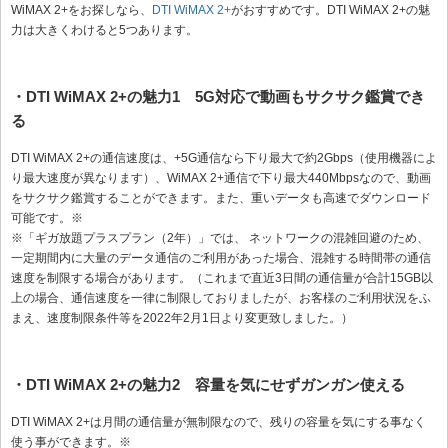
WiMAX 2+をお探しなら、
DTI WiMAX 2+
がおすすめです。DTI WiMAX 2+の魅
力は大きくわけると5つあります。
・DTI WiMAX 2+の魅力1 5G対応で動画もサクサク鑑賞でき
る
DTI WiMAX 2+の通信速度は、+5G通信なら下り最大で約2Gbps（使用機器によ
り最大速度が異なります）、WiMAX 2+通信で下り最大440Mbpsなので、動画
をサクサク鑑賞することができます。また、重いデータも高速でダウンロード
可能です。※
※「ギガ放題プラスプラン（2年）」では、 ネットワークの混雑回避のため、
一定期間内に大量のデータ通信のご利用があった場合、混雑する時間帯の通信
速度を制限する場合があります。（これまで直近3日間の通信量が合計15GB以
上の場合、通信速度を一律に制限しておりましたが、お客様のご利用状況をふ
まえ、速度制限条件等を2022年2月1日より変更致しました。）
・DTI WiMAX 2+の魅力2 容量を気にせずガンガン使える
DTI WiMAX 2+は月間の通信量が無制限なので、残りの容量を気にする事なく
使う事ができます。※