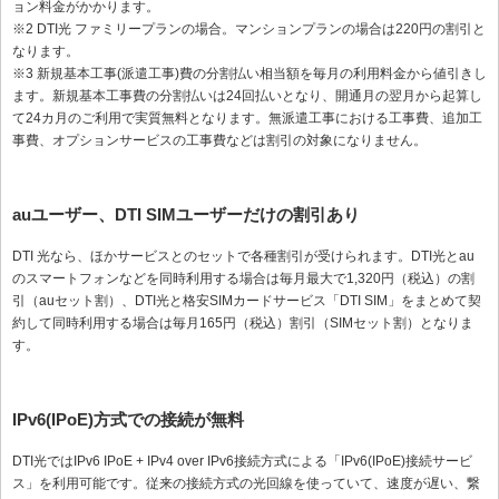
ョン料金がかかります。
※2 DTI光 ファミリープランの場合。マンションプランの場合は220円の割引と
なります。
※3 新規基本工事(派遣工事)費の分割払い相当額を毎月の利用料金から値引きし
ます。新規基本工事費の分割払いは24回払いとなり、開通月の翌月から起算し
て24カ月のご利用で実質無料となります。無派遣工事における工事費、追加工
事費、オプションサービスの工事費などは割引の対象になりません。
auユーザー、DTI SIMユーザーだけの割引あり
DTI 光なら、ほかサービスとのセットで各種割引が受けられます。DTI光とau
のスマートフォンなどを同時利用する場合は毎月最大で1,320円（税込）の割
引（auセット割）、DTI光と格安SIMカードサービス「DTI SIM」をまとめて契
約して同時利用する場合は毎月165円（税込）割引（SIMセット割）となりま
す。
IPv6(IPoE)方式での接続が無料
DTI光ではIPv6 IPoE + IPv4 over IPv6接続方式による「IPv6(IPoE)接続サービ
ス」を利用可能です。従来の接続方式の光回線を使っていて、速度が遅い、繋