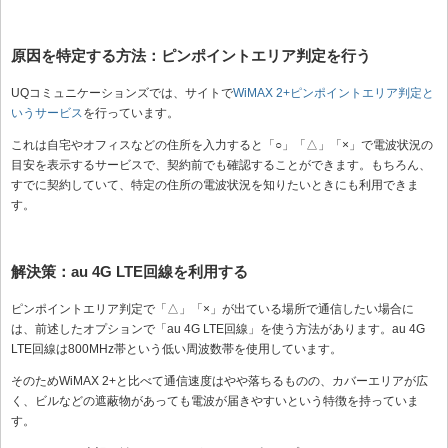
原因を特定する方法：ピンポイントエリア判定を行う
UQコミュニケーションズでは、サイトで
WiMAX 2+ピンポイントエリア判定と
いうサービス
を行っています。
これは自宅やオフィスなどの住所を入力すると「○」「△」「×」で電波状況の
目安を表示するサービスで、契約前でも確認することができます。もちろん、
すでに契約していて、特定の住所の電波状況を知りたいときにも利用できま
す。
解決策：au 4G LTE回線を利用する
ピンポイントエリア判定で「△」「×」が出ている場所で通信したい場合に
は、前述したオプションで「au 4G LTE回線」を使う方法があります。au 4G
LTE回線は800MHz帯という低い周波数帯を使用しています。
そのためWiMAX 2+と比べて通信速度はやや落ちるものの、カバーエリアが広
く、ビルなどの遮蔽物があっても電波が届きやすいという特徴を持っていま
す。