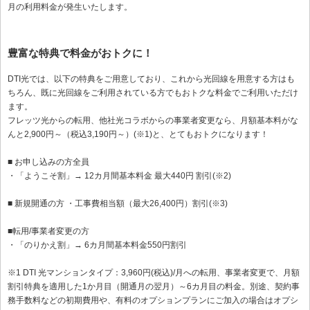
月の利用料金が発生いたします。
豊富な特典で料金がおトクに！
DTI光では、以下の特典をご用意しており、これから光回線を用意する方はも
ちろん、既に光回線をご利用されている方でもおトクな料金でご利用いただけ
ます。
フレッツ光からの転用、他社光コラボからの事業者変更なら、月額基本料がな
んと2,900円～（税込3,190円～）(※1)と、とてもおトクになります！
■ お申し込みの方全員
・「ようこそ割」→ 12カ月間基本料金 最大440円 割引(※2)
■ 新規開通の方 ・工事費相当額（最大26,400円）割引(※3)
■転用/事業者変更の方
・「のりかえ割」→ 6カ月間基本料金550円割引
※1 DTI 光マンションタイプ：3,960円(税込)/月への転用、事業者変更で、月額
割引特典を適用した1か月目（開通月の翌月）～6カ月目の料金。別途、契約事
務手数料などの初期費用や、有料のオプションプランにご加入の場合はオプシ