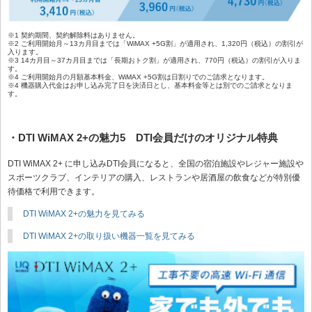
※1 契約期間、契約解除料はありません。
※2 ご利用開始月～13カ月目までは「WiMAX +5G割」が適用され、1,320円（税込）の割引が
入ります。
※3 14カ月目～37カ月目までは「長期おトク割」が適用され、770円（税込）の割引が入りま
す。
※4 ご利用開始月の月額基本料金、WiMAX +5G割は日割りでのご請求となります。
※4 機器購入代金はお申し込み完了日を決済日とし、基本料金等とは別でのご請求となりま
す。
・DTI WiMAX 2+の魅力5 DTI会員だけのオリジナル特典
DTI WiMAX 2+ に申し込みDTI会員になると、全国の宿泊施設やレジャー施設や
スポーツクラブ、インテリアの購入、レストランや居酒屋の飲食などが特別優
待価格で利用できます。
DTI WiMAX 2+の魅力を見てみる
DTI WiMAX 2+の取り扱い機器一覧を見てみる