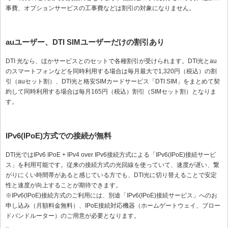
事費、オプションサービスの工事費などは割引の対象になりません。
auユーザー、DTI SIMユーザーだけの割引あり
DTI 光なら、ほかサービスとのセットで各種割引が受けられます。DTI光とau
のスマートフォンなどを同時利用する場合は毎月最大で1,320円（税込）の割
引（auセット割）、DTI光と格安SIMカードサービス「DTI SIM」をまとめて契
約して同時利用する場合は毎月165円（税込）割引（SIMセット割）となりま
す。
IPv6(IPoE)方式での接続が無料
DTI光ではIPv6 IPoE + IPv4 over IPv6接続方式による「IPv6(IPoE)接続サービ
ス」を利用可能です。従来の接続方式の光回線を使っていて、速度が遅い、繋
がりにくい時間帯があると感じている方でも、DTI光に切り替えることで安定
性と速度が向上することが期待できます。
※IPv6(IPoE)接続方式のご利用には、別途「IPv6(IPoE)接続サービス」へのお
申し込み（月額料金無料）、IPoE接続対応機器（ホームゲートウェイ、ブロー
ドバンドルーター）のご用意が必要となります。