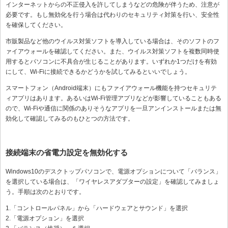
インターネットからの不正侵入を許してしまうなどの危険が伴うため、注意が
必要です。もし無効化を行う場合は代わりのセキュリティ対策を行い、安全性
を確保してください。
市販製品など他のウイルス対策ソフトを導入している場合は、そのソフトのフ
ァイアウォールを確認してください。また、ウイルス対策ソフトを複数同時使
用するとパソコンに不具合が生じることがあります。いずれか1つだけを有効
にして、Wi-Fiに接続できるかどうかを試してみるといいでしょう。
スマートフォン（Android端末）にもファイアウォール機能を持つセキュリテ
ィアプリはあります。あるいはWi-Fi管理アプリなどが影響していることもある
ので、Wi-Fiや通信に関係のありそうなアプリを一旦アンインストールまたは無
効化して確認してみるのもひとつの方法です。
接続端末の省電力設定を無効化する
Windows10のデスクトップパソコンで、電源オプションについて「バランス」
を選択している場合は、「ワイヤレスアダプターの設定」を確認してみましょ
う。手順は次のとおりです。
1.「コントロールパネル」から「ハードウェアとサウンド」を選択
2.「電源オプション」を選択