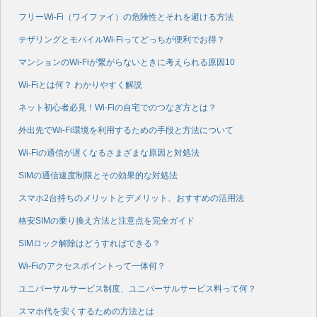
フリーWi-Fi（ワイファイ）の危険性とそれを避ける方法
テザリングとモバイルWi-Fiってどっちが便利でお得？
マンションのWi-Fiが繋がらないときに考えられる原因10
Wi-Fiとは何？ わかりやすく解説
ネット初心者必見！Wi-Fiの自宅でのつなぎ方とは？
外出先でWi-Fi環境を利用するための手段と方法について
Wi-Fiの通信が遅くなるさまざまな原因と対処法
SIMの通信速度制限とその効果的な対処法
スマホ2台持ちのメリットとデメリット、おすすめの活用法
格安SIMの乗り換え方法と注意点を完全ガイド
SIMロック解除はどうすればできる？
Wi-Fiのアクセスポイントって一体何？
ユニバーサルサービス制度、ユニバーサルサービス料って何？
スマホ代を安くするための方法とは