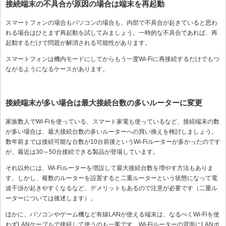
接続端末の不具合が原因の場合は端末を再起動
スマートフォンの場合もパソコンの場合も、内部で不具合が起きていると思わ
れる場合はひとまず再起動を試してみましょう。一時的な不具合であれば、再
起動するだけで問題が解消される可能性があります。
スマートフォンは機内モードにしてからもう一度Wi-Fiに再接続するだけでもつ
ながるようになるケースがあります。
接続端末が多い場合は最大接続台数の多いルーターに変更
家族数人でWi-Fiを使っている、スマート家電も使っているなど、接続端末の数
が多い場合は、最大接続台数の多いルーターへの買い換えを検討しましょう。
数年前までは接続可能な台数が10台前後というWi-Fiルーターが多かったのです
が、最近は30～50台接続できる製品が登場しています。
それ以外には、Wi-Fiルーターを増設して最大接続台数を増やす方法もありま
す。しかし、複数のルーターを設置すると二重ルーターという状態になって電
波干渉が起きやすくなるなど、デメリットもあるので注意が必要です（二重ル
ーターについては後述します）。
ほかに、パソコンやゲーム機など有線LANが使える端末は、なるべくWi-Fiを使
わずLANケーブルで接続して使うのも一案です。Wi-Fiルーターの背面にLANポ