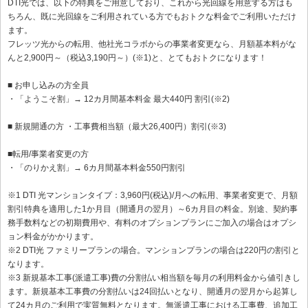
DTI光では、以下の特典をご用意しており、これから光回線を用意する方はも
ちろん、既に光回線をご利用されている方でもおトクな料金でご利用いただけ
ます。
フレッツ光からの転用、他社光コラボからの事業者変更なら、月額基本料がな
んと2,900円～（税込3,190円～）(※1)と、とてもおトクになります！
■ お申し込みの方全員
・「ようこそ割」→ 12カ月間基本料金 最大440円 割引(※2)
■ 新規開通の方 ・工事費相当額（最大26,400円）割引(※3)
■転用/事業者変更の方
・「のりかえ割」→ 6カ月間基本料金550円割引
※1 DTI 光マンションタイプ：3,960円(税込)/月への転用、事業者変更で、月額
割引特典を適用した1か月目（開通月の翌月）～6カ月目の料金。別途、契約事
務手数料などの初期費用や、有料のオプションプランにご加入の場合はオプシ
ョン料金がかかります。
※2 DTI光 ファミリープランの場合。マンションプランの場合は220円の割引と
なります。
※3 新規基本工事(派遣工事)費の分割払い相当額を毎月の利用料金から値引きし
ます。新規基本工事費の分割払いは24回払いとなり、開通月の翌月から起算し
て24カ月のご利用で実質無料となります。無派遣工事における工事費、追加工