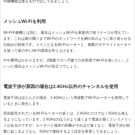
中継機能は使えるので試してみましょう。
メッシュWi-Fiを利用
Wi-Fi中継機とは別に、最近はメッシュWi-Fiを家庭内で使うケースが増えてい
ます。これは家の隅々までWi-Fiのネットワークを網の目のように張り巡らせる
仕組みの技術です。メインとなるWi-Fiルーターと、複数のサテライトルーター
を使って家の中にWi-Fi環境を作り上げます。
やや費用はかかりますが、2階建ての一戸建ての全部屋でWi-Fiを使いたい…と
いった場合はメッシュWi-Fiが役立つでしょう。
電波干渉が原因の場合は2.4GHz以外のチャンネルを使用
電波干渉はほとんどの場合、2.4GHzという周波数でWi-Fiルーターを使用して
いるときに発生します。
現在販売されているWi-Fiルーターの多くは、2.4GHz だけでなく5GHzも使え
るようになっています。2.4GHzのほうがより遠くまで電波が届くというメリッ
トがあるのですが、ルーターと端末の距離がそれほど遠くなく、電波干渉が頻
繁に起こるようなら、5GHzで接続するよう設定を変更してみましょう。