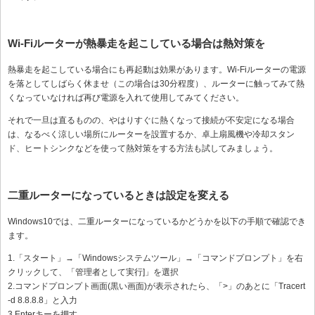
Wi-Fiルーターが熱暴走を起こしている場合は熱対策を
熱暴走を起こしている場合にも再起動は効果があります。Wi-Fiルーターの電源
を落としてしばらく休ませ（この場合は30分程度）、ルーターに触ってみて熱
くなっていなければ再び電源を入れて使用してみてください。
それで一旦は直るものの、やはりすぐに熱くなって接続が不安定になる場合
は、なるべく涼しい場所にルーターを設置するか、卓上扇風機や冷却スタン
ド、ヒートシンクなどを使って熱対策をする方法も試してみましょう。
二重ルーターになっているときは設定を変える
Windows10では、二重ルーターになっているかどうかを以下の手順で確認でき
ます。
1.「スタート」→「Windowsシステムツール」→「コマンドプロンプト」を右
クリックして、「管理者として実行]」を選択
2.コマンドプロンプト画面(黒い画面)が表示されたら、「>」のあとに「Tracert
-d 8.8.8.8」と入力
3.Enterキーを押す