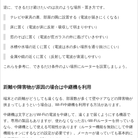
逆に、できるだけ避けたいのは次のような場所・置き方です。
テレビや家具の裏、部屋の隅に設置する（電波が届きにくくなる）
床に置く（電波が床に反射・吸収して弱まりやすい）
窓のそばに置く（電波が窓ガラスの外に逃げていきやすい）
水槽や水場の近くに置く（電波は水の多い場所を通り抜けにくい）
金属や鏡の近くに置く（反射して電波が衰退しやすい）
これらを参考に、できるだけ条件のよい場所にルーターを設置しましょう。
距離や障害物が原因の場合は中継機を利用
端末との距離がどうしても遠くなる、部屋数が多くて壁やドアなどの障害物が
挟まってしまうという場合は、Wi-Fi中継機を利用する方法があります。
中継機は文字どおりWi-Fiの電波を中継して、遠くまで届くようにする機器で
す。専用の製品もありますが、使わなくなった古いWi-Fiルーターを持っている
なら、中継機として使える可能性があります（ルーター機能を無効にして中継
機能をオンにするなどの設定が必要です）。メーカーが違っていても基本的に