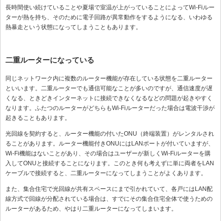
長時間使い続けていることや夏場で室温が上がっていることによってWi-Fiルー
ターが熱を持ち、そのために電子回路が異常動作をするようになる、いわゆる
熱暴走という状態になってしまうこともあります。
二重ルーターになっている
同じネットワーク内に複数のルーター機能が存在している状態を二重ルーター
といいます。二重ルーターでも通信可能なことが多いのですが、通信速度が遅
くなる、ときどきインターネットに接続できなくなるなどの問題が起きやすく
なります。ふたつのルーターがどちらもWi-Fiルーターだった場合は電波干渉が
起きることもあります。
光回線を契約すると、ルーター機能の付いたONU（終端装置）がレンタルされ
ることがあります。ルーター機能付きONUにはLANポートが付いていますが、
Wi-Fi機能はないことがあり、その場合はユーザーが新しくWi-Fiルーターを購
入してONUと接続することになります。このとき何も考えずに単に両者をLAN
ケーブルで接続すると、二重ルーターになってしまうことがよくあります。
また、集合住宅で光回線が共有スペースにまで引かれていて、各戸にはLAN配
線方式で回線が分配されている場合は、すでにその集合住宅全体で使うための
ルーターがあるため、やはり二重ルーターになってしまいます。