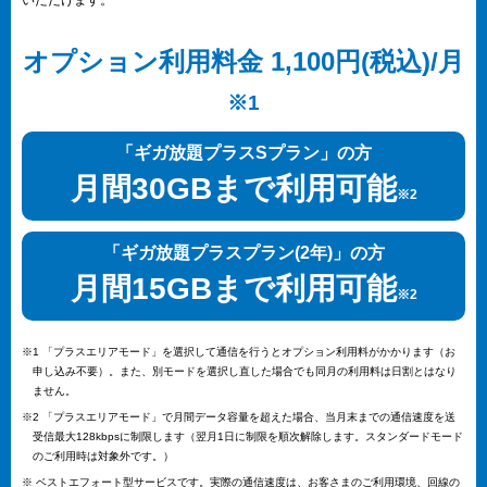
いただけます。
オプション利用料金 1,100円(税込)/月
※1
「ギガ放題プラスSプラン」の方
月間30GBまで利用可能
※2
「ギガ放題プラスプラン(2年)」の方
月間15GBまで利用可能
※2
※1 「プラスエリアモード」を選択して通信を行うとオプション利用料がかかります（お
申し込み不要）。また、別モードを選択し直した場合でも同月の利用料は日割とはなり
ません。
※2 「プラスエリアモード」で月間データ容量を超えた場合、当月末までの通信速度を送
受信最大128kbpsに制限します（翌月1日に制限を順次解除します。スタンダードモード
のご利用時は対象外です。）
※ ベストエフォート型サービスです。実際の通信速度は、お客さまのご利用環境、回線の