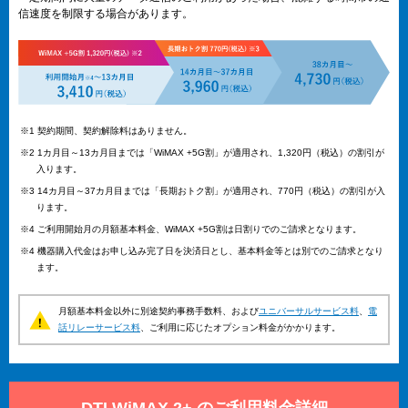
信速度を制限する場合があります。
※1 契約期間、契約解除料はありません。
※2 1カ月目～13カ月目までは「WiMAX +5G割」が適用され、1,320円（税込）の割引が
入ります。
※3 14カ月目～37カ月目までは「長期おトク割」が適用され、770円（税込）の割引が入
ります。
※4 ご利用開始月の月額基本料金、WiMAX +5G割は日割りでのご請求となります。
※4 機器購入代金はお申し込み完了日を決済日とし、基本料金等とは別でのご請求となり
ます。
月額基本料金以外に別途契約事務手数料、および
ユニバーサルサービス料
、
電
話リレーサービス料
、ご利用に応じたオプション料金がかかります。
DTI WiMAX 2+ のご利用料金詳細