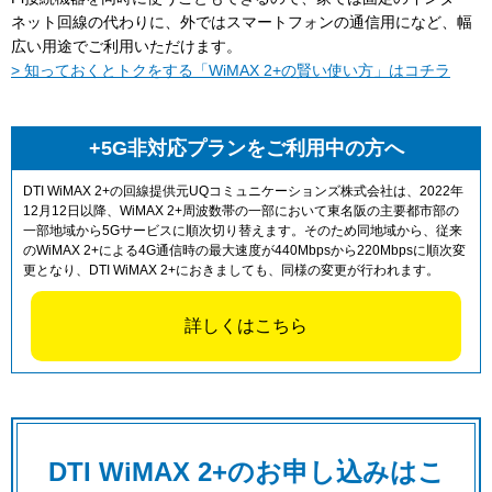
ネット回線の代わりに、外ではスマートフォンの通信用になど、幅
広い用途でご利用いただけます。
> 知っておくとトクをする「WiMAX 2+の賢い使い方」はコチラ
+5G非対応プランをご利用中の方へ
DTI WiMAX 2+の回線提供元UQコミュニケーションズ株式会社は、2022年
12月12日以降、WiMAX 2+周波数帯の一部において東名阪の主要都市部の
一部地域から5Gサービスに順次切り替えます。そのため同地域から、従来
のWiMAX 2+による4G通信時の最大速度が440Mbpsから220Mbpsに順次変
更となり、DTI WiMAX 2+におきましても、同様の変更が行われます。
詳しくはこちら
DTI WiMAX 2+のお申し込みはこ