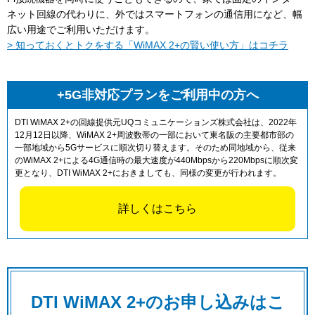
ネット回線の代わりに、外ではスマートフォンの通信用になど、幅
広い用途でご利用いただけます。
> 知っておくとトクをする「WiMAX 2+の賢い使い方」はコチラ
+5G非対応プランをご利用中の方へ
DTI WiMAX 2+の回線提供元UQコミュニケーションズ株式会社は、2022年
12月12日以降、WiMAX 2+周波数帯の一部において東名阪の主要都市部の
一部地域から5Gサービスに順次切り替えます。そのため同地域から、従来
のWiMAX 2+による4G通信時の最大速度が440Mbpsから220Mbpsに順次変
更となり、DTI WiMAX 2+におきましても、同様の変更が行われます。
詳しくはこちら
DTI WiMAX 2+のお申し込みはこ