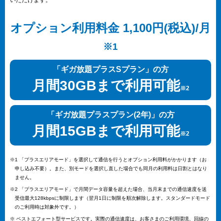
いただけます。
オプション利用料金 1,100円(税込)/月
※1
「ギガ放題プラスSプラン」の方
月間30GBまで利用可能
※2
「ギガ放題プラスプラン(2年)」の方
月間15GBまで利用可能
※2
※1 「プラスエリアモード」を選択して通信を行うとオプション利用料がかかります（お
申し込み不要）。また、別モードを選択し直した場合でも同月の利用料は日割とはなり
ません。
※2 「プラスエリアモード」で月間データ容量を超えた場合、当月末までの通信速度を送
受信最大128kbpsに制限します（翌月1日に制限を順次解除します。スタンダードモード
のご利用時は対象外です。）
※ ベストエフォート型サービスです。実際の通信速度は、お客さまのご利用環境、回線の