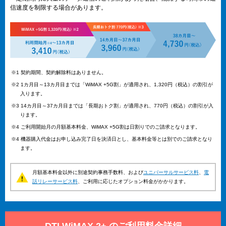
信速度を制限する場合があります。
※1 契約期間、契約解除料はありません。
※2 1カ月目～13カ月目までは「WiMAX +5G割」が適用され、1,320円（税込）の割引が
入ります。
※3 14カ月目～37カ月目までは「長期おトク割」が適用され、770円（税込）の割引が入
ります。
※4 ご利用開始月の月額基本料金、WiMAX +5G割は日割りでのご請求となります。
※4 機器購入代金はお申し込み完了日を決済日とし、基本料金等とは別でのご請求となり
ます。
月額基本料金以外に別途契約事務手数料、および
ユニバーサルサービス料
、
電
話リレーサービス料
、ご利用に応じたオプション料金がかかります。
DTI WiMAX 2+ のご利用料金詳細