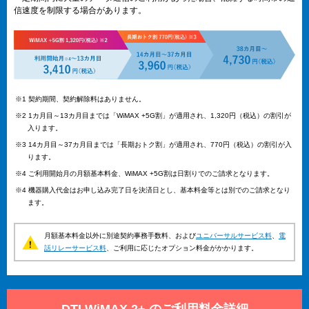
信速度を制限する場合があります。
※1 契約期間、契約解除料はありません。
※2 1カ月目～13カ月目までは「WiMAX +5G割」が適用され、1,320円（税込）の割引が
入ります。
※3 14カ月目～37カ月目までは「長期おトク割」が適用され、770円（税込）の割引が入
ります。
※4 ご利用開始月の月額基本料金、WiMAX +5G割は日割りでのご請求となります。
※4 機器購入代金はお申し込み完了日を決済日とし、基本料金等とは別でのご請求となり
ます。
月額基本料金以外に別途契約事務手数料、および
ユニバーサルサービス料
、
電
話リレーサービス料
、ご利用に応じたオプション料金がかかります。
DTI WiMAX 2+ のご利用料金詳細