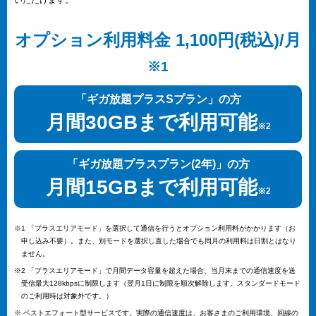
いただけます。
オプション利用料金 1,100円(税込)/月
※1
「ギガ放題プラスSプラン」の方
月間30GBまで利用可能
※2
「ギガ放題プラスプラン(2年)」の方
月間15GBまで利用可能
※2
※1 「プラスエリアモード」を選択して通信を行うとオプション利用料がかかります（お
申し込み不要）。また、別モードを選択し直した場合でも同月の利用料は日割とはなり
ません。
※2 「プラスエリアモード」で月間データ容量を超えた場合、当月末までの通信速度を送
受信最大128kbpsに制限します（翌月1日に制限を順次解除します。スタンダードモード
のご利用時は対象外です。）
※ ベストエフォート型サービスです。実際の通信速度は、お客さまのご利用環境、回線の