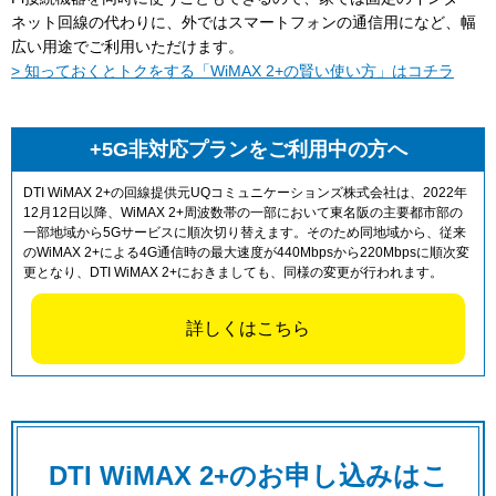
ネット回線の代わりに、外ではスマートフォンの通信用になど、幅
広い用途でご利用いただけます。
> 知っておくとトクをする「WiMAX 2+の賢い使い方」はコチラ
+5G非対応プランをご利用中の方へ
DTI WiMAX 2+の回線提供元UQコミュニケーションズ株式会社は、2022年
12月12日以降、WiMAX 2+周波数帯の一部において東名阪の主要都市部の
一部地域から5Gサービスに順次切り替えます。そのため同地域から、従来
のWiMAX 2+による4G通信時の最大速度が440Mbpsから220Mbpsに順次変
更となり、DTI WiMAX 2+におきましても、同様の変更が行われます。
詳しくはこちら
DTI WiMAX 2+のお申し込みはこ