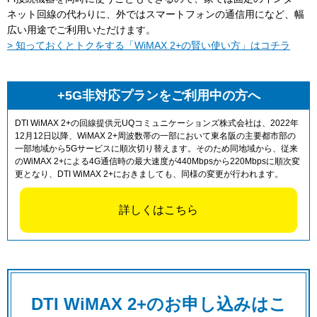
ネット回線の代わりに、外ではスマートフォンの通信用になど、幅
広い用途でご利用いただけます。
> 知っておくとトクをする「WiMAX 2+の賢い使い方」はコチラ
+5G非対応プランをご利用中の方へ
DTI WiMAX 2+の回線提供元UQコミュニケーションズ株式会社は、2022年
12月12日以降、WiMAX 2+周波数帯の一部において東名阪の主要都市部の
一部地域から5Gサービスに順次切り替えます。そのため同地域から、従来
のWiMAX 2+による4G通信時の最大速度が440Mbpsから220Mbpsに順次変
更となり、DTI WiMAX 2+におきましても、同様の変更が行われます。
詳しくはこちら
DTI WiMAX 2+のお申し込みはこ