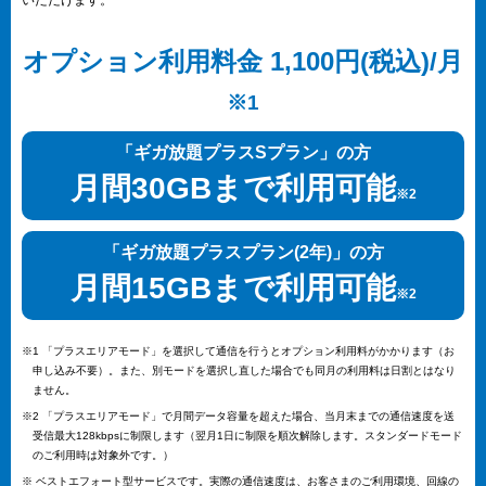
いただけます。
オプション利用料金 1,100円(税込)/月
※1
「ギガ放題プラスSプラン」の方
月間30GBまで利用可能
※2
「ギガ放題プラスプラン(2年)」の方
月間15GBまで利用可能
※2
※1 「プラスエリアモード」を選択して通信を行うとオプション利用料がかかります（お
申し込み不要）。また、別モードを選択し直した場合でも同月の利用料は日割とはなり
ません。
※2 「プラスエリアモード」で月間データ容量を超えた場合、当月末までの通信速度を送
受信最大128kbpsに制限します（翌月1日に制限を順次解除します。スタンダードモード
のご利用時は対象外です。）
※ ベストエフォート型サービスです。実際の通信速度は、お客さまのご利用環境、回線の