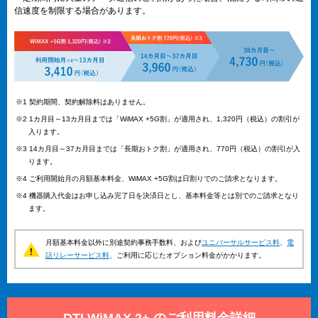
信速度を制限する場合があります。
※1 契約期間、契約解除料はありません。
※2 1カ月目～13カ月目までは「WiMAX +5G割」が適用され、1,320円（税込）の割引が
入ります。
※3 14カ月目～37カ月目までは「長期おトク割」が適用され、770円（税込）の割引が入
ります。
※4 ご利用開始月の月額基本料金、WiMAX +5G割は日割りでのご請求となります。
※4 機器購入代金はお申し込み完了日を決済日とし、基本料金等とは別でのご請求となり
ます。
月額基本料金以外に別途契約事務手数料、および
ユニバーサルサービス料
、
電
話リレーサービス料
、ご利用に応じたオプション料金がかかります。
DTI WiMAX 2+ のご利用料金詳細