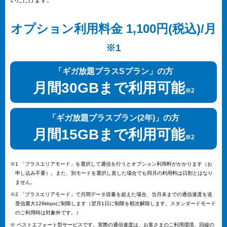
いただけます。
オプション利用料金 1,100円(税込)/月
※1
「ギガ放題プラスSプラン」の方
月間30GBまで利用可能
※2
「ギガ放題プラスプラン(2年)」の方
月間15GBまで利用可能
※2
※1 「プラスエリアモード」を選択して通信を行うとオプション利用料がかかります（お
申し込み不要）。また、別モードを選択し直した場合でも同月の利用料は日割とはなり
ません。
※2 「プラスエリアモード」で月間データ容量を超えた場合、当月末までの通信速度を送
受信最大128kbpsに制限します（翌月1日に制限を順次解除します。スタンダードモード
のご利用時は対象外です。）
※ ベストエフォート型サービスです。実際の通信速度は、お客さまのご利用環境、回線の