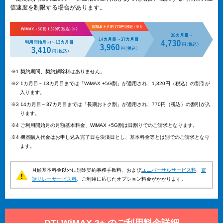
信速度を制限する場合があります。
※1 契約期間、契約解除料はありません。
※2 1カ月目～13カ月目までは「WiMAX +5G割」が適用され、1,320円（税込）の割引が
入ります。
※3 14カ月目～37カ月目までは「長期おトク割」が適用され、770円（税込）の割引が入
ります。
※4 ご利用開始月の月額基本料金、WiMAX +5G割は日割りでのご請求となります。
※4 機器購入代金はお申し込み完了日を決済日とし、基本料金等とは別でのご請求となり
ます。
月額基本料金以外に別途契約事務手数料、および
ユニバーサルサービス料
、
電
話リレーサービス料
、ご利用に応じたオプション料金がかかります。
DTI WiMAX 2+ のご利用料金詳細