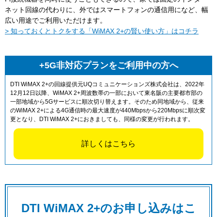
ネット回線の代わりに、外ではスマートフォンの通信用になど、幅
広い用途でご利用いただけます。
> 知っておくとトクをする「WiMAX 2+の賢い使い方」はコチラ
+5G非対応プランをご利用中の方へ
DTI WiMAX 2+の回線提供元UQコミュニケーションズ株式会社は、2022年
12月12日以降、WiMAX 2+周波数帯の一部において東名阪の主要都市部の
一部地域から5Gサービスに順次切り替えます。そのため同地域から、従来
のWiMAX 2+による4G通信時の最大速度が440Mbpsから220Mbpsに順次変
更となり、DTI WiMAX 2+におきましても、同様の変更が行われます。
詳しくはこちら
DTI WiMAX 2+のお申し込みはこ