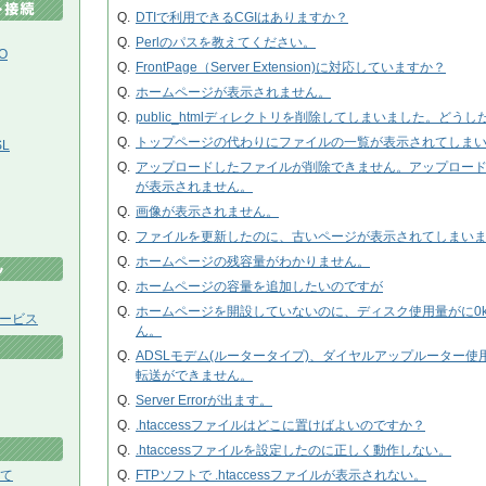
Q.
DTIで利用できるCGIはありますか？
Q.
Perlのパスを教えてください。
O
Q.
FrontPage（Server Extension)に対応していますか？
Q.
ホームページが表示されません。
Q.
public_htmlディレクトリを削除してしまいました。どう
Q.
トップページの代わりにファイルの一覧が表示されてしま
L
Q.
アップロードしたファイルが削除できません。アップロー
が表示されません。
Q.
画像が表示されません。
Q.
ファイルを更新したのに、古いページが表示されてしまい
Q.
ホームページの残容量がわかりません。
Q.
ホームページの容量を追加したいのですが
Q.
ホームページを開設していないのに、ディスク使用量がに0kb
ービス
ん。
Q.
ADSLモデム(ルータータイプ)、ダイヤルアップルーター使
転送ができません。
Q.
Server Errorが出ます。
Q.
.htaccessファイルはどこに置けばよいのですか？
Q.
.htaccessファイルを設定したのに正しく動作しない。
て
Q.
FTPソフトで .htaccessファイルが表示されない。