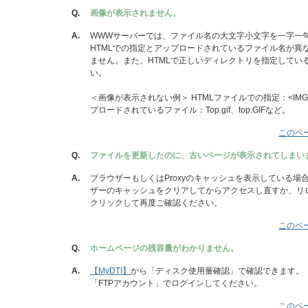
Q.
画像が表示されません。
A.
WWWサーバーでは、ファイル名の大文字小文字を一字一
HTMLでの指定とアップロードされているファイル名が異
ません。また、HTMLで正しいディレクトリを指定してい
い。
＜画像が表示されない例＞ HTMLファイルでの指定：<IMG SRC=
プロードされているファイル：Top.gif、top.GIFなど。
このペ
Q.
ファイルを更新したのに、古いページが表示されてしまい
A.
ブラウザーもしくはProxyのキャッシュを表示している場
ザーのキャッシュをクリアしてからアクセスし直すか、リロ
クリックして再度ご確認ください。
このペ
Q.
ホームページの残容量がわかりません。
A.
【MyDTI】
から「ディスク使用量確認」で確認できます。「
「FTPアカウント」でログインしてください。
このペ