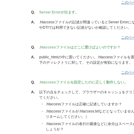
このペ
Q.
Server Errorが出ます。
A.
.htaccessファイルの記述が間違っているとServer Err
やDTIでは利用できない記述がないか確認してください。
このペ
Q.
.htaccessファイルはどこに置けばよいのですか？
A.
public_htmlの中に置いてください。.htaccessファイ
下のディレクトリに対して、その設定が有効になります。
このペ
Q.
.htaccessファイルを設定したのに正しく動作しない。
A.
以下の点をチェックして、ブラウザーのキャッシュをクリ
てください。
・
.htaccessファイルは正確に記述していますか？
・
.htaccessファイルが.htaccess.txtなどとなってい
リネームしてください。）
・
.htaccessファイルの各行の最後などに余分はスペー
しょうか？