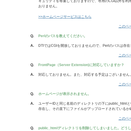
キュリティを尊重しておりますので、専用のCGI以外を利
おりません。
>>ホームページサービスはこちら
このペ
Q.
Perlのパスを教えてください。
A.
DTIではCGIを開放しておりませんので、Perlのパスは存
このペ
Q.
FrontPage（Server Extension)に対応していますか？
A.
対応しておりません。また、対応する予定はございません
このペ
Q.
ホームページが表示されません。
A.
ユーザーIDと同じ名前のディレクトリの下にpublic_htm
存在し、その直下にファイルがアップロードされているか
このペ
Q.
public_htmlディレクトリを削除してしまいました。ど