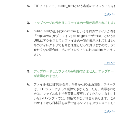
A.
FTPソフトにて、public_htmlという名前のディレクト
このペ
Q.
トップページの代わりにファイルの一覧が表示されてしま
A.
public_htmlの直下にindex.htmlという名前のファイル
「http://www.(サブドメイン).dti.ne.jp/ユーザーID/
URLにアクセスしてもファイルの一覧が表示されてしまいます。p
外のディレクトリでも同じ仕様となっておりますので、フ
せたくない場合は、そのディレクトリにindex.htmlとい
さい。
このペ
Q.
アップロードしたファイルが削除できません。アップロー
が表示されません。
A.
ファイル名に日本語(全角、半角かな)や全角英数、スペー
は、FTPソフトによって削除できなくなったり、表示され
合は、ファイル名を半角英数に変更してください。なお、
いないFTPソフトでは、対応できない場合もあります。こ
のサイトから日本語を表示できるソフトをダウンロードし
このペ