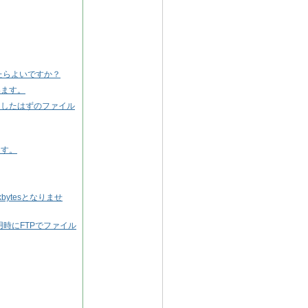
したらよいですか？
います。
ドしたはずのファイル
ます。
ytesとなりませ
用時にFTPでファイル