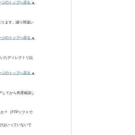
ージのトップへ戻る ▲
orになります。綴り間違い
ージのトップへ戻る ▲
ルを置いたディレクトリ以
ージのトップへ戻る ▲
アしてから再度確認し
ませんか？（FTPソフトで
スがはいっていないで