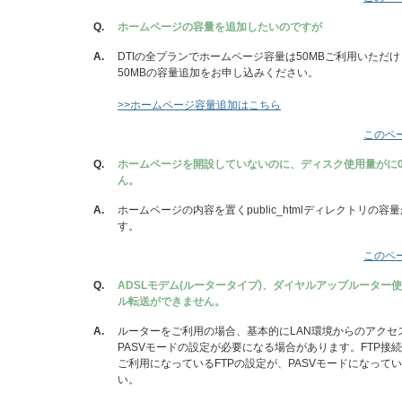
Q.
ホームページの容量を追加したいのですが
A.
DTIの全プランでホームページ容量は50MBご利用いただけ
50MBの容量追加をお申し込みください。
>>ホームページ容量追加はこちら
このペ
Q.
ホームページを開設していないのに、ディスク使用量がに0k
ん。
A.
ホームページの内容を置くpublic_htmlディレクトリの
す。
このペ
Q.
ADSLモデム(ルータータイプ)、ダイヤルアップルーター使
ル転送ができません。
A.
ルーターをご利用の場合、基本的にLAN環境からのアクセ
PASVモードの設定が必要になる場合があります。FTP接
ご利用になっているFTPの設定が、PASVモードになって
い。