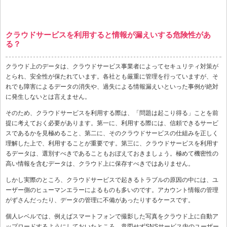
クラウドサービスを利用すると情報が漏えいする危険性があ
る？
クラウド上のデータは、クラウドサービス事業者によってセキュリティ対策が
とられ、安全性が保たれています。各社とも厳重に管理を行っていますが、そ
れでも障害によるデータの消失や、過失による情報漏えいといった事例が絶対
に発生しないとは言えません。
そのため、クラウドサービスを利用する際は、「問題は起こり得る」ことを前
提に考えておく必要があります。第一に、利用する際には、信頼できるサービ
スであるかを見極めること、第二に、そのクラウドサービスの仕組みを正しく
理解した上で、利用することが重要です。第三に、クラウドサービスを利用す
るデータは、選別すべきであることもおぼえておきましょう。極めて機密性の
高い情報を含むデータは、クラウド上に保存すべきではありません。
しかし実際のところ、クラウドサービスで起きるトラブルの原因の中には、ユ
ーザー側のヒューマンエラーによるものも多いのです。アカウント情報の管理
がずさんだったり、データの管理に不備があったりするケースです。
個人レベルでは、例えばスマートフォンで撮影した写真をクラウド上に自動ア
ップロードするようにしておいたところ、意図せずSNSサービス内のユーザー