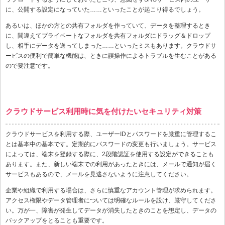
に、公開する設定になっていた……といったことが起こり得るでしょう。
あるいは、ほかの方との共有フォルダを作っていて、データを整理するとき
に、間違えてプライベートなフォルダを共有フォルダにドラッグ＆ドロップ
し、相手にデータを送ってしまった……といったミスもあります。クラウドサ
ービスの便利で簡単な機能は、ときに誤操作によるトラブルを生むことがある
ので要注意です。
クラウドサービス利用時に気を付けたいセキュリティ対策
クラウドサービスを利用する際、ユーザーIDとパスワードを厳重に管理するこ
とは基本中の基本です。定期的にパスワードの変更も行いましょう。サービス
によっては、端末を登録する際に、2段階認証を使用する設定ができることも
あります。また、新しい端末での利用があったときには、メールで通知が届く
サービスもあるので、メールを見逃さないように注意してください。
企業や組織で利用する場合は、さらに慎重なアカウント管理が求められます。
アクセス権限やデータ管理者については明確なルールを設け、厳守してくださ
い。万が一、障害が発生してデータが消失したときのことを想定し、データの
バックアップをとることも重要です。