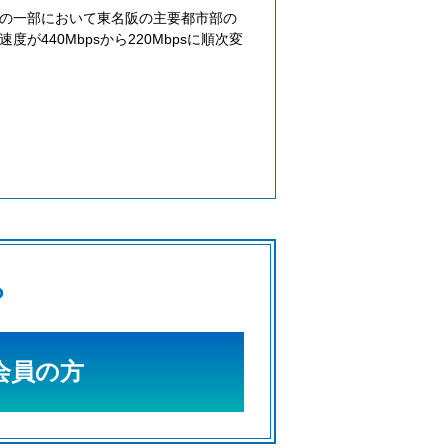
周波数帯の一部において東名阪の主要都市部の
440Mbpsから220Mbpsに順次変
ら
I会員の方