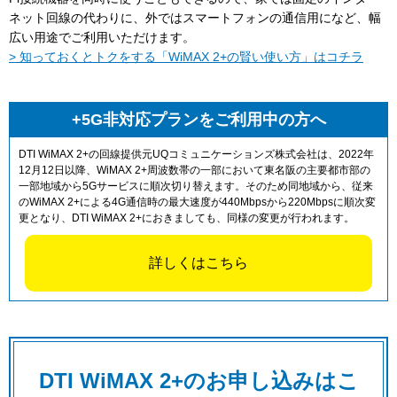
ネット回線の代わりに、外ではスマートフォンの通信用になど、幅
広い用途でご利用いただけます。
> 知っておくとトクをする「WiMAX 2+の賢い使い方」はコチラ
+5G非対応プランをご利用中の方へ
DTI WiMAX 2+の回線提供元UQコミュニケーションズ株式会社は、2022年
12月12日以降、WiMAX 2+周波数帯の一部において東名阪の主要都市部の
一部地域から5Gサービスに順次切り替えます。そのため同地域から、従来
のWiMAX 2+による4G通信時の最大速度が440Mbpsから220Mbpsに順次変
更となり、DTI WiMAX 2+におきましても、同様の変更が行われます。
詳しくはこちら
DTI WiMAX 2+のお申し込みはこ