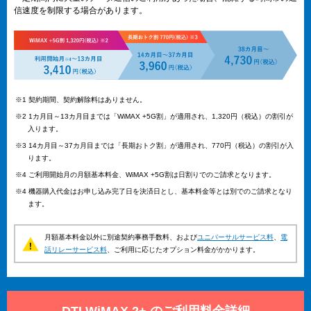
信速度を制限する場合があります。
※1 契約期間、契約解除料はありません。
※2 1カ月目～13カ月目までは「WiMAX +5G割」が適用され、1,320円（税込）の割引が
入ります。
※3 14カ月目～37カ月目までは「長期おトク割」が適用され、770円（税込）の割引が入
ります。
※4 ご利用開始月の月額基本料金、WiMAX +5G割は日割りでのご請求となります。
※4 機器購入代金はお申し込み完了日を決済日とし、基本料金等とは別でのご請求となり
ます。
月額基本料金以外に別途契約事務手数料、および
ユニバーサルサービス料
、
電
話リレーサービス料
、ご利用に応じたオプション料金がかかります。
DTI WiMAX 2+ のご利用料金詳細