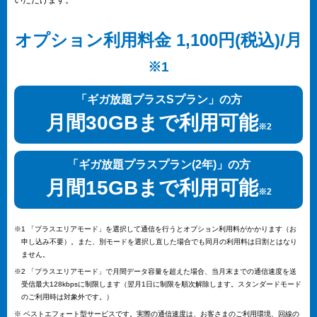
いただけます。
オプション利用料金 1,100円(税込)/月
※1
「ギガ放題プラスSプラン」の方
月間30GBまで利用可能
※2
「ギガ放題プラスプラン(2年)」の方
月間15GBまで利用可能
※2
※1 「プラスエリアモード」を選択して通信を行うとオプション利用料がかかります（お
申し込み不要）。また、別モードを選択し直した場合でも同月の利用料は日割とはなり
ません。
※2 「プラスエリアモード」で月間データ容量を超えた場合、当月末までの通信速度を送
受信最大128kbpsに制限します（翌月1日に制限を順次解除します。スタンダードモード
のご利用時は対象外です。）
※ ベストエフォート型サービスです。実際の通信速度は、お客さまのご利用環境、回線の