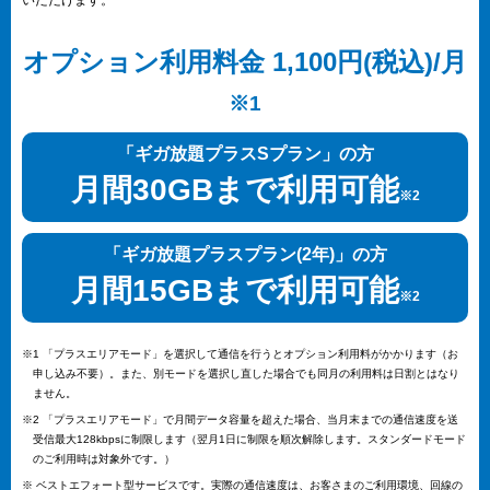
いただけます。
オプション利用料金 1,100円(税込)/月
※1
「ギガ放題プラスSプラン」の方
月間30GBまで利用可能
※2
「ギガ放題プラスプラン(2年)」の方
月間15GBまで利用可能
※2
※1 「プラスエリアモード」を選択して通信を行うとオプション利用料がかかります（お
申し込み不要）。また、別モードを選択し直した場合でも同月の利用料は日割とはなり
ません。
※2 「プラスエリアモード」で月間データ容量を超えた場合、当月末までの通信速度を送
受信最大128kbpsに制限します（翌月1日に制限を順次解除します。スタンダードモード
のご利用時は対象外です。）
※ ベストエフォート型サービスです。実際の通信速度は、お客さまのご利用環境、回線の