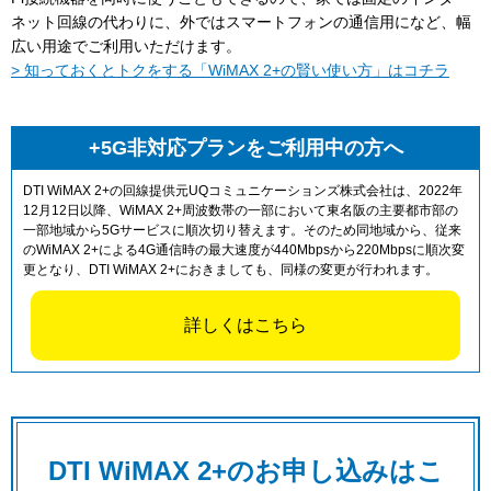
ネット回線の代わりに、外ではスマートフォンの通信用になど、幅
広い用途でご利用いただけます。
> 知っておくとトクをする「WiMAX 2+の賢い使い方」はコチラ
+5G非対応プランをご利用中の方へ
DTI WiMAX 2+の回線提供元UQコミュニケーションズ株式会社は、2022年
12月12日以降、WiMAX 2+周波数帯の一部において東名阪の主要都市部の
一部地域から5Gサービスに順次切り替えます。そのため同地域から、従来
のWiMAX 2+による4G通信時の最大速度が440Mbpsから220Mbpsに順次変
更となり、DTI WiMAX 2+におきましても、同様の変更が行われます。
詳しくはこちら
DTI WiMAX 2+のお申し込みはこ