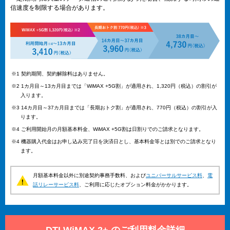
信速度を制限する場合があります。
※1 契約期間、契約解除料はありません。
※2 1カ月目～13カ月目までは「WiMAX +5G割」が適用され、1,320円（税込）の割引が
入ります。
※3 14カ月目～37カ月目までは「長期おトク割」が適用され、770円（税込）の割引が入
ります。
※4 ご利用開始月の月額基本料金、WiMAX +5G割は日割りでのご請求となります。
※4 機器購入代金はお申し込み完了日を決済日とし、基本料金等とは別でのご請求となり
ます。
月額基本料金以外に別途契約事務手数料、および
ユニバーサルサービス料
、
電
話リレーサービス料
、ご利用に応じたオプション料金がかかります。
DTI WiMAX 2+ のご利用料金詳細