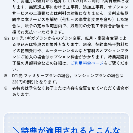
り、開通月の翌月から起算して24カ月のご利用で実質無料とな
ります。無派遣工事における工事費、追加工事費、オプション
サービスの工事費などは割引の対象になりません。分割支払期
間中に本サービスを解約（他社への事業者変更を含む）した場
合は、法令の定める範囲内で、残期間の分割工事費合計額を一
括でお支払いいただきます。
DTI 光 1ギガプランからのプラン変更、転用・事業者変更によ
る申込みは特典の対象外となります。別途、契約事務手数料な
どの初期費用や、ルーターレンタルなど有料のオプションプラ
ンにご加入の場合はオプション料金がかかります。特典期間終
了後の月額料金などの詳細は、
ご利用料金ページ
をご覧くださ
い。
DTI光 ファミリープランの場合。マンションプランの場合は
220円の割引となります。
各特典は予告なく終了または内容を変更させていただく場合が
あります。
＼特典が適用されるとこんな