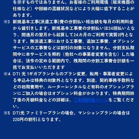
を示すものではありません。お客様のご利用環境（端末機器の
仕様など）や回線の混雑状況などにより大幅に低下することが
あります。
新規基本工事(派遣工事)費の分割払い相当額を毎月の利用料金
から値引きします。新規基本工事費の分割払いは24回払いとな
り、開通月の翌月から起算して24カ月のご利用で実質0円とな
ります。無派遣工事における工事費、追加工事費、オプション
サービスの工事費などは割引の対象になりません。分割支払期
間中に本サービスを解約（他社への事業者変更を含む）した場
合は、法令の定める範囲内で、残期間の分割工事費合計額を一
括でお支払いいただきます
DTI 光 1ギガプランからのプラン変更、転用・事業者変更によ
る申込みは特典の対象外となります。別途、契約事務手数料な
どの初期費用や、ルーターレンタルなど有料のオプションプラ
ンにご加入の場合はオプション料金がかかります。特典期間終
了後の月額料金などの詳細は、
ご利用料金ページ
をご覧くださ
い。
DTI光 ファミリープランの場合。マンションプランの場合は
220円の割引となります。