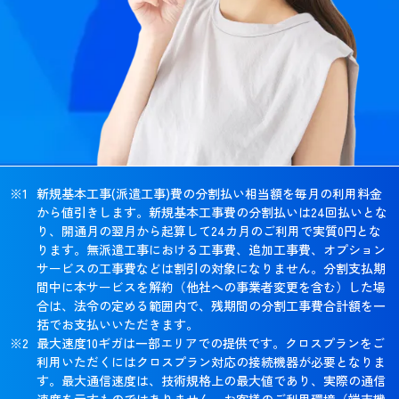
新規基本工事(派遣工事)費の分割払い相当額を毎月の利用料金
から値引きします。新規基本工事費の分割払いは24回払いとな
り、開通月の翌月から起算して24カ月のご利用で実質0円とな
ります。無派遣工事における工事費、追加工事費、オプション
サービスの工事費などは割引の対象になりません。分割支払期
間中に本サービスを解約（他社への事業者変更を含む）した場
合は、法令の定める範囲内で、残期間の分割工事費合計額を一
括でお支払いいただきます。
最大速度10ギガは一部エリアでの提供です。クロスプランをご
利用いただくにはクロスプラン対応の接続機器が必要となりま
す。最大通信速度は、技術規格上の最大値であり、実際の通信
速度を示すものではありません。お客様のご利用環境（端末機