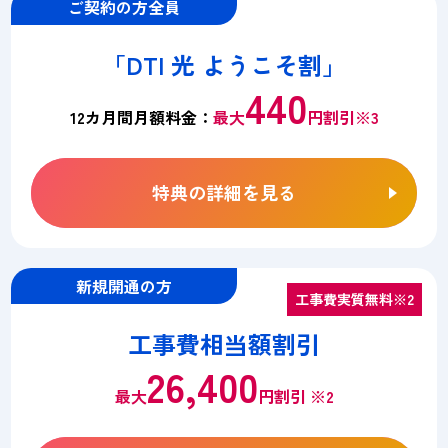
ご契約の方全員
「DTI 光 ようこそ割」
440
12カ月間月額料金：
最大
円割引※3
特典の詳細を見る
新規開通の方
工事費実質無料※2
工事費相当額割引
26,400
最大
円割引 ※2