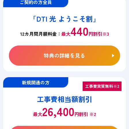
ご契約の方全員
「DTI 光 ようこそ割」
440
12カ月間月額料金：
最大
円割引※3
特典の詳細を見る
新規開通の方
工事費実質無料※2
工事費相当額割引
26,400
最大
円割引 ※2