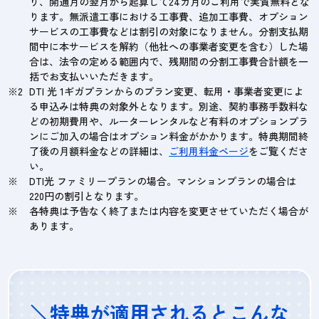
り、開通月の翌月から起算して24カ月のご利用で実質無料とな
ります。無派遣工事における工事費、追加工事費、オプション
サービスの工事費などは割引の対象になりません。分割支払期
間中に本サービスを解約（他社への事業者変更を含む）した場
合は、法令の定める範囲内で、残期間の分割工事費合計額を一
括でお支払いいただきます。
DTI 光 1ギガプランからのプラン変更、転用・事業者変更によ
る申込みは特典の対象外となります。別途、契約事務手数料な
どの初期費用や、ルーターレンタルなど有料のオプションプラ
ンにご加入の場合はオプション料金がかかります。特典期間終
了後の月額料金などの詳細は、
ご利用料金ページ
をご覧くださ
い。
DTI光 ファミリープランの場合。マンションプランの場合は
220円の割引となります。
各特典は予告なく終了または内容を変更させていただく場合が
あります。
＼特典が適用されるとこんな