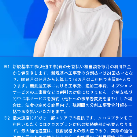
新規基本工事(派遣工事)費の分割払い相当額を毎月の利用料金
から値引きします。新規基本工事費の分割払いは24回払いとな
り、開通月の翌月から起算して24カ月のご利用で実質0円とな
ります。無派遣工事における工事費、追加工事費、オプション
サービスの工事費などは割引の対象になりません。分割支払期
間中に本サービスを解約（他社への事業者変更を含む）した場
合は、法令の定める範囲内で、残期間の分割工事費合計額を一
括でお支払いいただきます。
最大速度10ギガは一部エリアでの提供です。クロスプランをご
利用いただくにはクロスプラン対応の接続機器が必要となりま
す。最大通信速度は、技術規格上の最大値であり、実際の通信
速度を示すものではありません。お客様のご利用環境（端末機