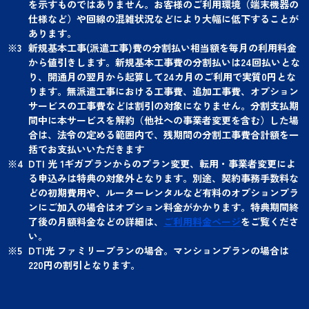
を示すものではありません。お客様のご利用環境（端末機器の
仕様など）や回線の混雑状況などにより大幅に低下することが
あります。
新規基本工事(派遣工事)費の分割払い相当額を毎月の利用料金
から値引きします。新規基本工事費の分割払いは24回払いとな
り、開通月の翌月から起算して24カ月のご利用で実質0円とな
ります。無派遣工事における工事費、追加工事費、オプション
サービスの工事費などは割引の対象になりません。分割支払期
間中に本サービスを解約（他社への事業者変更を含む）した場
合は、法令の定める範囲内で、残期間の分割工事費合計額を一
括でお支払いいただきます
DTI 光 1ギガプランからのプラン変更、転用・事業者変更によ
る申込みは特典の対象外となります。別途、契約事務手数料な
どの初期費用や、ルーターレンタルなど有料のオプションプラ
ンにご加入の場合はオプション料金がかかります。特典期間終
了後の月額料金などの詳細は、
ご利用料金ページ
をご覧くださ
い。
DTI光 ファミリープランの場合。マンションプランの場合は
220円の割引となります。