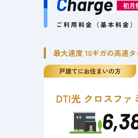
C
harge
初月
ご利用料金（基本料金）
最大速度 10ギガの高速タ
戸建てにお住まいの方
DTI光 クロス
ファ
6,3