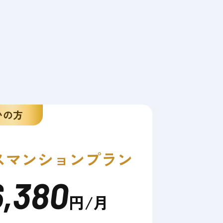
いの方
ス
マンションプラン
6,380
円/月