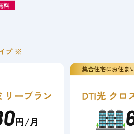
無料
イプ ※
集合住宅にお住ま
ミリープラン
DTI光 クロ
80
円/月