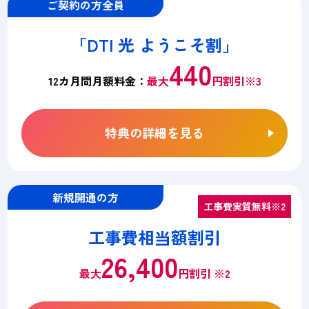
ご契約の方全員
「DTI 光 ようこそ割」
440
12カ月間月額料金：
最大
円割引※3
特典の詳細を見る
新規開通の方
工事費実質無料※2
工事費相当額割引
26,400
最大
円割引 ※2