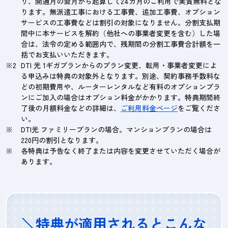
り、開通月の翌月から起算して24カ月のご利用で実質無料とな
ります。無派遣工事における工事費、追加工事費、オプション
サービスの工事費などは割引の対象になりません。分割支払期
間中に本サービスを解約（他社への事業者変更を含む）した場
合は、法令の定める範囲内で、残期間の分割工事費合計額を一
括でお支払いいただきます。
DTI 光 1ギガプランからのプラン変更、転用・事業者変更によ
る申込みは特典の対象外となります。別途、契約事務手数料な
どの初期費用や、ルーターレンタルなど有料のオプションプラ
ンにご加入の場合はオプション料金がかかります。特典期間終
了後の月額料金などの詳細は、
ご利用料金ページ
をご覧くださ
い。
DTI光 ファミリープランの場合。マンションプランの場合は
220円の割引となります。
各特典は予告なく終了または内容を変更させていただく場合が
あります。
＼特典が適用されるとこんな