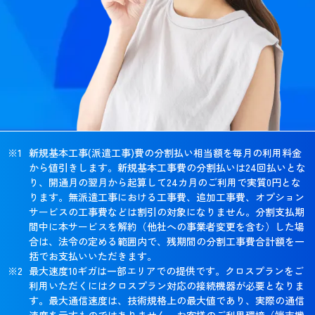
新規基本工事(派遣工事)費の分割払い相当額を毎月の利用料金
から値引きします。新規基本工事費の分割払いは24回払いとな
り、開通月の翌月から起算して24カ月のご利用で実質0円とな
ります。無派遣工事における工事費、追加工事費、オプション
サービスの工事費などは割引の対象になりません。分割支払期
間中に本サービスを解約（他社への事業者変更を含む）した場
合は、法令の定める範囲内で、残期間の分割工事費合計額を一
括でお支払いいただきます。
最大速度10ギガは一部エリアでの提供です。クロスプランをご
利用いただくにはクロスプラン対応の接続機器が必要となりま
す。最大通信速度は、技術規格上の最大値であり、実際の通信
速度を示すものではありません。お客様のご利用環境（端末機