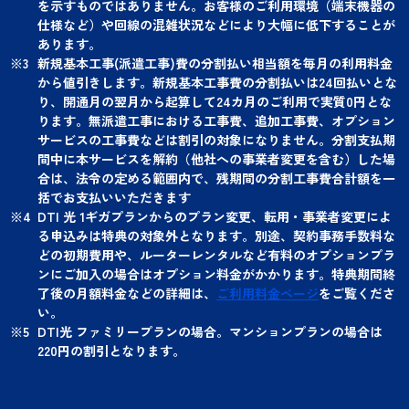
を示すものではありません。お客様のご利用環境（端末機器の
仕様など）や回線の混雑状況などにより大幅に低下することが
あります。
新規基本工事(派遣工事)費の分割払い相当額を毎月の利用料金
から値引きします。新規基本工事費の分割払いは24回払いとな
り、開通月の翌月から起算して24カ月のご利用で実質0円とな
ります。無派遣工事における工事費、追加工事費、オプション
サービスの工事費などは割引の対象になりません。分割支払期
間中に本サービスを解約（他社への事業者変更を含む）した場
合は、法令の定める範囲内で、残期間の分割工事費合計額を一
括でお支払いいただきます
DTI 光 1ギガプランからのプラン変更、転用・事業者変更によ
る申込みは特典の対象外となります。別途、契約事務手数料な
どの初期費用や、ルーターレンタルなど有料のオプションプラ
ンにご加入の場合はオプション料金がかかります。特典期間終
了後の月額料金などの詳細は、
ご利用料金ページ
をご覧くださ
い。
DTI光 ファミリープランの場合。マンションプランの場合は
220円の割引となります。