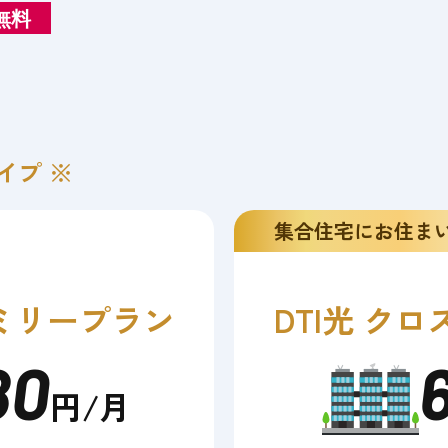
無料
イプ ※
集合住宅にお住ま
ミリープラン
DTI光 クロ
80
円/月