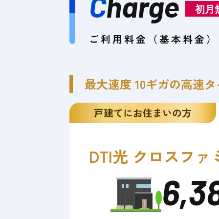
C
harge
初月
ご利用料金（基本料金）
最大速度 10ギガの高速タ
戸建てにお住まいの方
DTI光 クロス
ファ
6,3