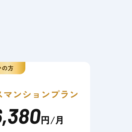
いの方
ス
マンションプラン
6,380
円/月