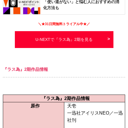
「使い道がない」と悩む人におすすめの消
化方法も
＼★
31日間
無料トライアル中★／
U-NEXTで『ラス為』2期を見る
『ラス為』2期作品情報
『ラス為』2期作品情報
原作
天壱
一迅社アイリスNEO／一迅
社刊