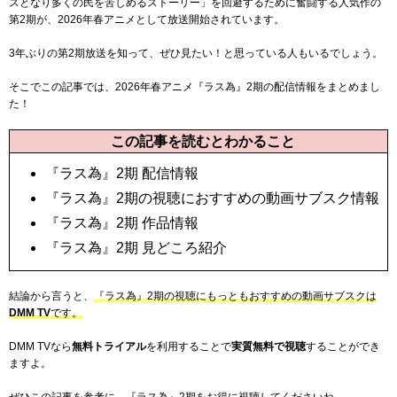
スとなり多くの民を苦しめるストーリー」を回避するために奮闘する人気作の
第2期が、2026年春アニメとして放送開始されています。
3年ぶりの第2期放送を知って、ぜひ見たい！と思っている人もいるでしょう。
そこでこの記事では、2026年春アニメ『ラス為』2期の配信情報をまとめまし
た！
この記事を読むとわかること
『ラス為』2期 配信情報
『ラス為』2期の視聴におすすめの動画サブスク情報
『ラス為』2期 作品情報
『ラス為』2期 見どころ紹介
結論から言うと、
『ラス為』2期の視聴にもっともおすすめの動画サブスクは
DMM TV
です。
DMM TVなら
無料トライアル
を利用することで
実質無料で視聴
することができ
ますよ。
ぜひこの記事を参考に、『ラス為』2期をお得に視聴してくださいね。