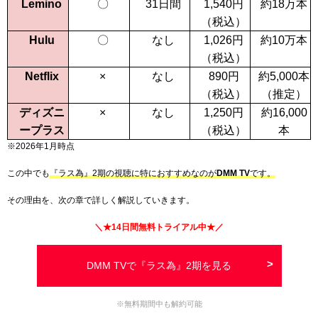
Lemino
〇
31日間
1,540
円
約18万本
（税込）
Hulu
〇
なし
1,026
円
約10万本
（税込）
Netflix
×
なし
890
円
約5,000本
（税込）
（推定）
ディズニ
×
なし
1,250
円
約16,000
ープラス
（税込）
本
※2026年1月時点
この中でも
『ラス為』2期の視聴に特におすすめなのが
DMM TV
です
。
その理由を、次の章で詳しく解説していきます。
＼★
14日間
無料トライアル中★／
DMM TVで『ラス為』2期を見る
※無料期間中も解約可能