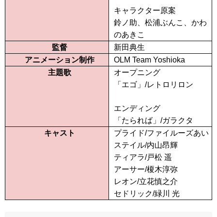
キャラクター原案
鈴ノ助、松浦ぶんこ、かわ
のあきこ
監督
新田典生
アニメーション制作
OLM Team Yoshioka
主題歌
オープニング
「エゴ」/レトロリロン
エンディング
「たられば」/ガラクタ
キャスト
プライド/ファイルーズあい
ステイル/内山昂輝
ティアラ/戸松 遥
アーサー/榎木淳弥
レオン/立花慎之介
セドリック/緑川 光