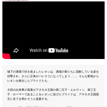
城下の酒場で目を覚ましたレオンは、酒場の客たちに泥酔している姿を
目撃され、さらに正体がバレそうになってしまう……。そんな窮地から
レオンを救出したプライドたち。
今回の出来事の黒幕がアネモネ王国の第二王子・エルヴィン、第三王
子・ホーマーであることをレオンに告げたプライドは、アネモネ王国国
王に全てを明かそうと提案する。