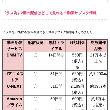
『ラス為』2期の配信はどこで見れる？動画サブスク情報
『ラス為』2期の配信が視聴できる動画サブスク情報をまとめました。
動画配信
配信状況
無料トラ
月額料金
見放題作
サービス
イアル
品数
DMM TV
〇
14日間
※
550
円
21万本以
（税込）
上
※
※
dアニメス
〇
31日間
660
円
約7,200本
トア
（税込）
U-NEXT
〇
31日間
2,189
円
約39万本
（税込）
Amazon
〇
30日間
600
円
約1万本
プライム
（税込）
（推定）