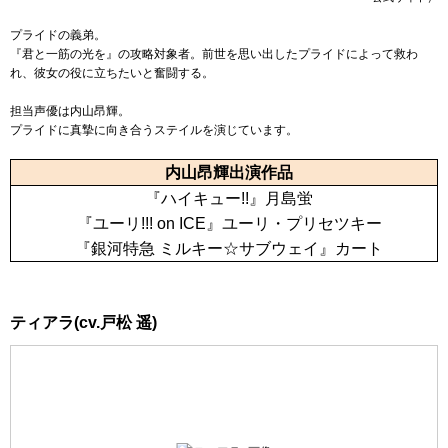
プライドの義弟。
『君と一筋の光を』の攻略対象者。前世を思い出したプライドによって救わ
れ、彼女の役に立ちたいと奮闘する。
担当声優は内山昂輝。
プライドに真摯に向き合うステイルを演じています。
内山昂輝出演作品
『ハイキュー!!』月島蛍
『ユーリ!!! on ICE』ユーリ・プリセツキー
『銀河特急 ミルキー☆サブウェイ』カート
ティアラ(cv.戸松 遥)