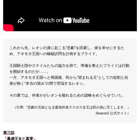
これから先、レオンの身に起こる“悲劇”を回避し、彼を幸せにするた
め、アネモネ王国への極秘訪問を計画するプライド。
王国騎士団やステイルたちの協力を得て、準備を整えたプライドは行動
を開始するのだが……。
一方、アネモネ王国へと帰国後、民から“望まれる王”としての役割と自
身が抱く“本当の望み”の間で苦悩するレオン。
その裏では、何者かがレオンを陥れるための謀略をめぐらせていた。
（引用:『悲劇の元凶となる最強外道ラスボス女王は民の為に尽くします。』
Season2 公式サイト）
第三話
「暴虐王女と真実」