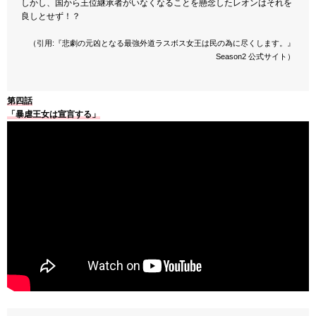
しかし、国から王位継承者がいなくなることを懸念したレオンはそれを
良しとせず！？
（引用:『悲劇の元凶となる最強外道ラスボス女王は民の為に尽くします。』
Season2 公式サイト）
第四話
「暴虐王女は宣言する」