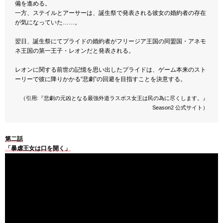
備を進める。
一方、ステイルとアーサーは、誕生祭で発表される彼女の婚約者の存在
が気になっていた……。
翌日、誕生祭にてプライドの婚約者がフリージア王国の同盟国・アネモ
ネ王国の第一王子・レオンだと発表される。
レオンに関する前世の記憶を思い出したプライドは、ゲーム本来のスト
ーリーで彼に降りかかる“悲劇”の回避を目指すことを決意する。
（引用:『悲劇の元凶となる最強外道ラスボス女王は民の為に尽くします。』
Season2 公式サイト）
第二話
「暴虐王女は口を開く」