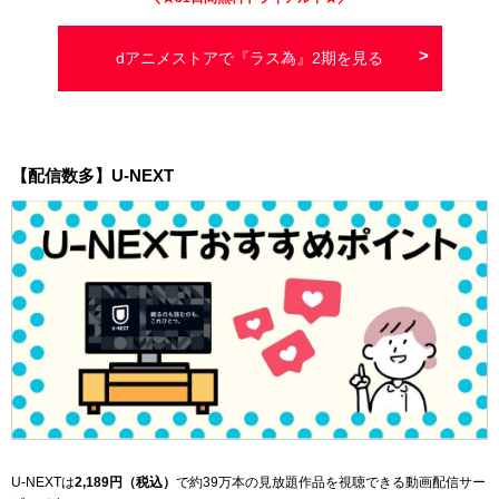
dアニメストアで『ラス為』2期を見る
【配信数多】U-NEXT
U-NEXTは
2,189
円（税込）
で
約39万本
の見放題作品を視聴できる動画配信サー