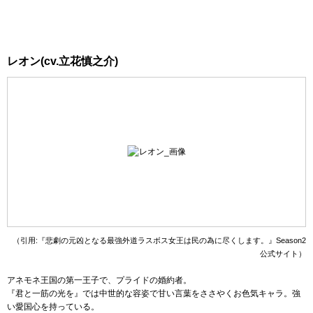
レオン(cv.立花慎之介)
（引用:『悲劇の元凶となる最強外道ラスボス女王は民の為に尽くします。』Season2
公式サイト）
アネモネ王国の第一王子で、プライドの婚約者。
『君と一筋の光を』では中世的な容姿で甘い言葉をささやくお色気キャラ。強
い愛国心を持っている。