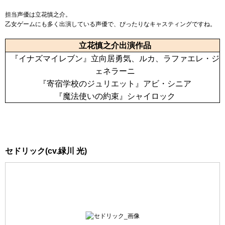
担当声優は立花慎之介。
乙女ゲームにも多く出演している声優で、ぴったりなキャスティングですね。
立花慎之介出演作品
『イナズマイレブン』立向居勇気、ルカ、ラファエレ・ジ
ェネラーニ
『寄宿学校のジュリエット』アビ・シニア
『魔法使いの約束』シャイロック
セドリック(cv.緑川 光)