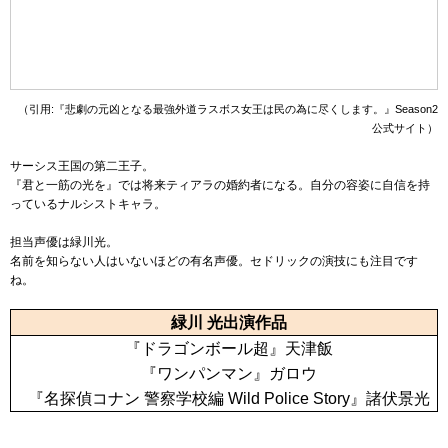
（引用:『悲劇の元凶となる最強外道ラスボス女王は民の為に尽くします。』Season2
公式サイト）
サーシス王国の第二王子。
『君と一筋の光を』では将来ティアラの婚約者になる。自分の容姿に自信を持
っているナルシストキャラ。
担当声優は緑川光。
名前を知らない人はいないほどの有名声優。セドリックの演技にも注目です
ね。
緑川 光出演作品
『ドラゴンボール超』天津飯
『ワンパンマン』ガロウ
『名探偵コナン 警察学校編 Wild Police Story』諸伏景光