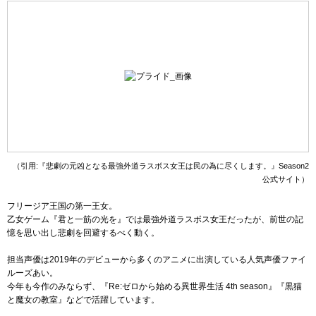
（引用:『悲劇の元凶となる最強外道ラスボス女王は民の為に尽くします。』Season2
公式サイト）
フリージア王国の第一王女。
乙女ゲーム『君と一筋の光を』では最強外道ラスボス女王だったが、前世の記
憶を思い出し悲劇を回避するべく動く。
担当声優は2019年のデビューから多くのアニメに出演している人気声優ファイ
ルーズあい。
今年も今作のみならず、『Re:ゼロから始める異世界生活 4th season』『黒猫
と魔女の教室』などで活躍しています。