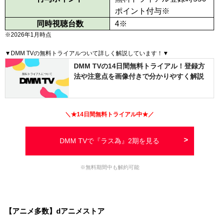
ポイント付与
※
同時視聴台数
4
※
※2026年1月時点
▼DMM TVの無料トライアルついて詳しく解説しています！▼
DMM TVの14日間無料トライアル！登録方
法や注意点を画像付きで分かりやすく解説
＼★
14日間
無料トライアル中★／
DMM TVで『ラス為』2期を見る
※無料期間中も解約可能
【アニメ多数】dアニメストア