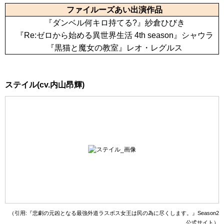
ファイルーズあい出演作品
『ダンベル何キロ持てる?』紗倉ひびき
『Re:ゼロから始める異世界生活 4th season』シャウラ
『黒猫と魔女の教室』レオ・レグルス
ステイル(cv.内山昂輝)
（引用:『悲劇の元凶となる最強外道ラスボス女王は民の為に尽くします。』Season2
公式サイト）