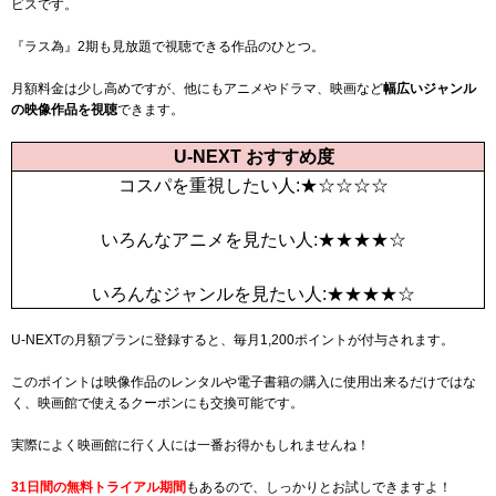
ビスです。
『ラス為』2期も見放題で視聴できる作品のひとつ。
月額料金は少し高めですが、他にも
アニメやドラマ、映画など
幅広いジャンル
の映像作品を視聴
できます。
U-NEXT おすすめ度
コスパを重視したい人:★☆☆☆☆
いろんなアニメを見たい人:★★★★☆
いろんなジャンルを見たい人:★★★★☆
U-NEXTの月額プランに登録すると、毎月
1,200
ポイントが付与されます。
このポイントは映像作品のレンタルや電子書籍の購入に使用出来るだけではな
く、映画館で使えるクーポンにも交換可能です。
実際によく映画館に行く人には一番お得かもしれませんね！
31日間
の無料トライアル期間
もあるので、しっかりとお試しできますよ！