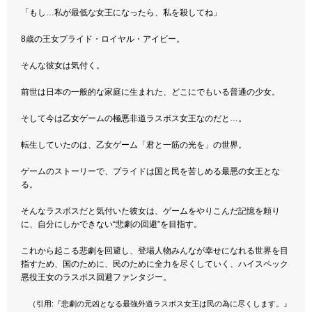
「もし…私が最低な女王になったら、私を殺してね」
8歳の王女プライド・ロイヤル・アイビー。
そんな彼女は気付く。
前世は日本の一般的な家庭に生まれた、どこにでもいる普通の少女。
そして今は乙女ゲームの極悪非道ラスボス女王なのだと…。
転生していたのは、乙女ゲーム「君と一筋の光を」の世界。
ゲームのストーリーで、プライドは国と民を苦しめる最悪の女王とな
る。
そんなラスボスだと気付いた彼女は、ゲームをやりこんだ記憶を頼り
に、自分にしかできない“悲劇の回避”を目指す。
これから起こる悲劇を回避し、登場人物みんなが幸せになれる世界を目
指すため、国のために、民のために全力を尽くしていく、ハイスペック
悪役王女のラスボス回避ファンタジー。
（引用:『悲劇の元凶となる最強外道ラスボス女王は民の為に尽くします。』