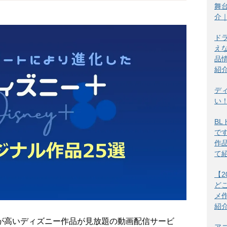
舞
介
ド
えな
品
紹
デ
い
B
です
作
て
【
ど
<プロモーション>
メ
紹
が高いディズニー作品が見放題の動画配信サービ