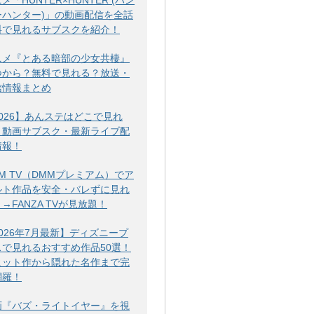
メ「HUNTER×HUNTER (ハン
ーハンター)」の動画配信を全話
料で見れるサブスクを紹介！
ニメ『とある暗部の少女共棲』
つから？無料で見れる？放送・
信情報まとめ
026】あんステはどこで見れ
？動画サブスク・最新ライブ配
情報！
M TV（DMMプレミアム）でア
ルト作品を安全・バレずに見れ
→FANZA TVが見放題！
026年7月最新】ディズニープ
スで見れるおすすめ作品50選！
ヒット作から隠れた名作まで完
網羅！
画『バズ・ライトイヤー』を視