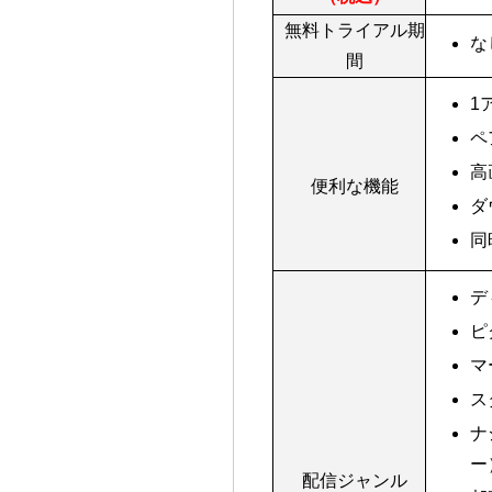
無料トライアル期
な
間
1
ペ
高
便利な機能
ダ
同
デ
ピ
マ
ス
ナ
ー
配信ジャンル