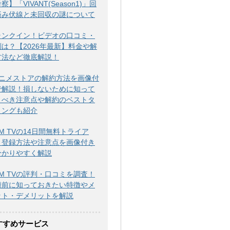
察】「VIVANT(Season1)」回
済み伏線と未回収の謎について
ランクイン！ビデオの口コミ・
判は？【2026年最新】料金や解
方法など徹底解説！
アニメストアの解約方法を画像付
で解説！損しないために知って
くべき注意点や解約のベストタ
ミングも紹介
M TVの14日間無料トライア
！登録方法や注意点を画像付き
分かりやすく解説
M TVの評判・口コミを調査！
録前に知っておきたい特徴やメ
ット・デメリットを解説
すすめサービス