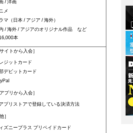
画 / 洋画
ニメ
ラマ（日本 / アジア / 海外）
内 / 海外 / アジアのオリジナル作品 など
16,000本
サイトから入会］
レジットカード
部デビットカード
yPal
アプリから入会］
アプリストアで登録している決済方法
他］
ィズニープラス プリペイドカード