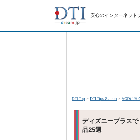
安心のインターネット
DTI Top
DTI Tips Station
VODに強
ディズニープラスで
品25選