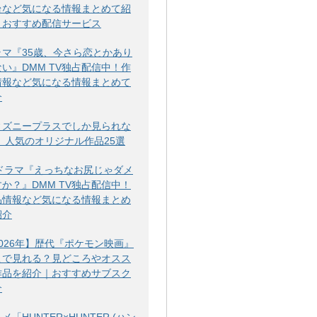
台など気になる情報まとめて紹
｜おすすめ配信サービス
ラマ『35歳、今さら恋とかあり
い』DMM TV独占配信中！作
情報など気になる情報まとめて
介
ィズニープラスでしか見られな
！ 人気のオリジナル作品25選
Lドラマ『えっちなお尻じゃダメ
か？』DMM TV独占配信中！
品情報など気になる情報まとめ
紹介
2026年】歴代『ポケモン映画』
こで見れる？見どころやオスス
作品を紹介｜おすすめサブスク
介