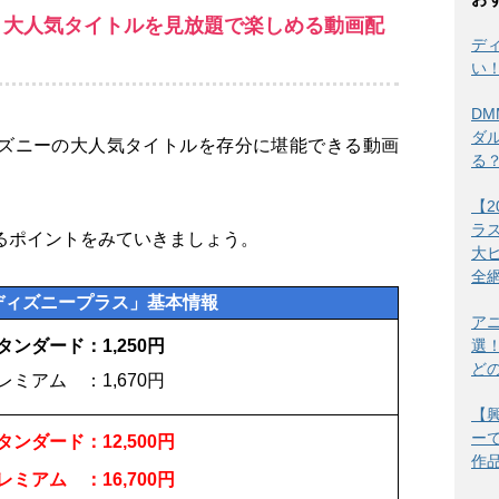
 大人気タイトルを見放題で楽しめる動画配
デ
い
DM
ダ
ズニーの大人気タイトルを存分に堪能できる動画
る？
【2
ラ
るポイントをみていきましょう。
大
全
ディズニープラス」基本情報
ア
選
タンダード：
1,250
円
ど
レミアム ：
1,670
円
【
ー
タンダード：
12,500
円
作
レミアム ：
16,700
円