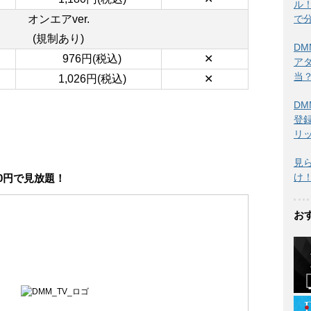
ル
で
オンエアver.
(規制あり)
DM
976
円(税込)
✕
ア
当？
1,026
円(税込)
✕
DM
登
リ
見
け
0
円で見放題！
お