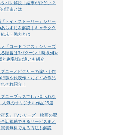
ネタバレ解説｜結末がひどい？
評の理由とは
画『トイ・ストーリー』シリー
のあらすじを解説｜キャラクタ
・結末・魅力とは
ニメ「コードギアス」シリーズ
見る順番は3パターン！時系列や
V版と劇場版の違いも紹介
ィズニーとピクサーの違い｜作
の特徴や代表作・おすすめ作品
それぞれ紹介！
ィズニープラスでしか見られな
！ 人気のオリジナル作品25選
犬夜叉』TVシリーズ・映画の配
を全話視聴できるサービスまと
！実質無料で見る方法も解説