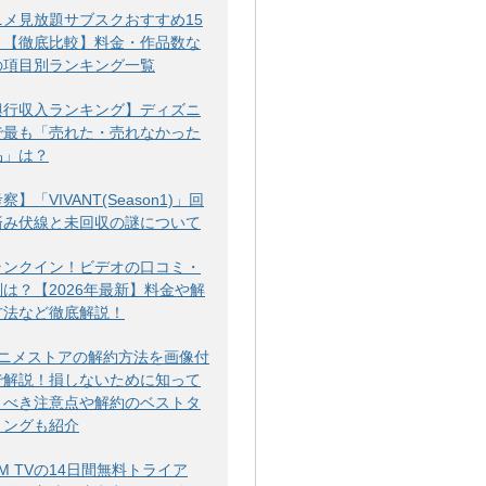
ニメ見放題サブスクおすすめ15
！【徹底比較】料金・作品数な
の項目別ランキング一覧
興行収入ランキング】ディズニ
で最も「売れた・売れなかった
品」は？
察】「VIVANT(Season1)」回
済み伏線と未回収の謎について
ランクイン！ビデオの口コミ・
判は？【2026年最新】料金や解
方法など徹底解説！
アニメストアの解約方法を画像付
で解説！損しないために知って
くべき注意点や解約のベストタ
ミングも紹介
M TVの14日間無料トライア