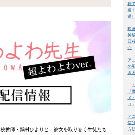
聴
選
選
映
神
日
介
ア
の
き
「
『
メ
コ
ア
<プロモーション>
信
方
な高校教師・鶸村ひよりと、彼女を取り巻く生徒たち