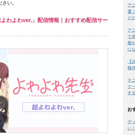
ださい。
ア
選
ど
よわよわver.」配信情報｜おすすめ配信サー
ア
で
報
に
【2
報
テ
ク
す
お
デ
い