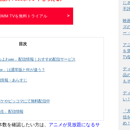
じ
不
DMM TVを無料トライアル
映
ズ
ー
目次
ア
を
T
よわver.」配信情報｜おすすめ配信サービス
デ
er.」は通常版と何が違う？
品
品情報・あらすじ
も
デ
い
ポケやピッコマにて無料配信中
『
先生」配信情報
信
め
本数を確認したい方は、
アニメが見放題になるサ