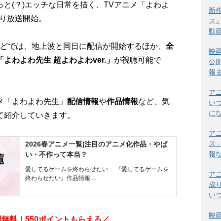
と(？)エッチな日常を描く、TVアニメ「よわよ
新
より放送開始。
ス
動
アなどでは、地上波と同日に配信が開始するほか、
全
映
よわよわ先生 超よわよわver.」
が視聴可能で
公
報
ア
メ「よわよわ先生」
配信情報
や
作品情報
など、気
い
に
て紹介していきます。
ア
ス
2026春アニメ一覧|注目のアニメ化作品・やば
報
い・不作って本当？
愛してるゲームを終わらせたい 『愛してるゲームを
ア
終わらせたい』作品情報 ...
成
い
映
間
無料！
550
ポイントもらえる
／