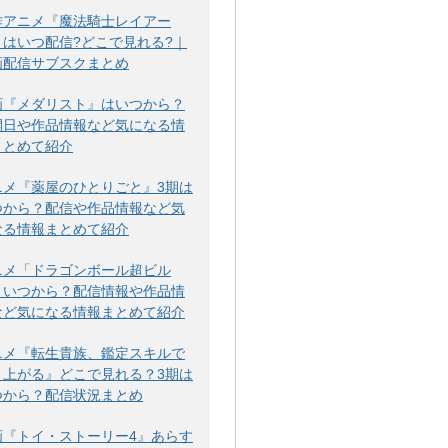
作アニメ『魔法騎士レイアー
』はいつ配信?どこで見れる?｜
画配信サブスクまとめ
画『メダリスト』はいつから？
開日や作品情報など気になる情
まとめて紹介
ニメ『薬屋のひとりごと』3期は
つから？配信や作品情報など気
なる情報まとめて紹介
ニメ「ドラゴンボール超ビル
」いつから？配信情報や作品情
など気になる情報まとめて紹介
ニメ『転生貴族、鑑定スキルで
り上がる』どこで見れる？3期は
つから？配信状況まとめ
画『トイ・ストーリー4』あらす