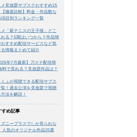
ニメ見放題サブスクおすすめ15
！【徹底比較】料金・作品数な
の項目別ランキング一覧
ニメ「新テニスの王子様」どこ
見れる？5期はいつから？作品情
やおすすめ配信サービスなど気
なる情報まとめて紹介
026年7月最新】刀ステ配信情
|無料で見れる？見放題作品は？
ニミュが視聴できる配信サブス
一覧！過去公演を見放題で視聴
る方法を解説！
すすめ記事
ィズニープラスでしか見られな
！ 人気のオリジナル作品25選