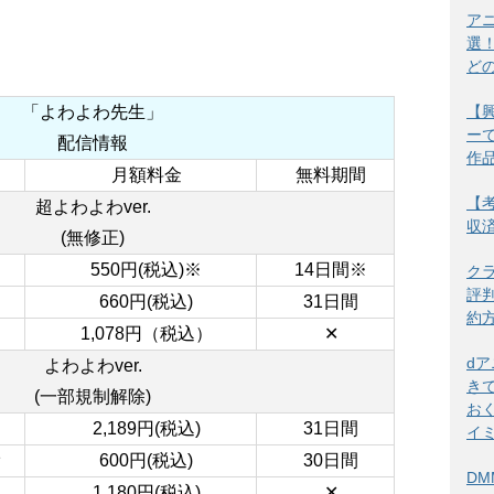
ア
選
ど
【
「よわよわ先生」
ー
配信情報
作
月額料金
無料期間
【考
超よわよわver.
収
(無修正)
550
円(税込)
※
14日間
※
ク
評
660
円(税込)
31日間
約
1,078円（税込）
✕
d
よわよわver.
き
(一部規制解除)
お
2,189
円(税込)
31日間
イ
オ
600
円(税込)
30日間
DM
1,180
円(税込)
✕