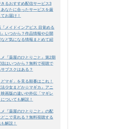
できるおすすめ配信サービス3
！あなたに合ったサービスを厳
してお届け！
画『メイドインアビス 目覚める
秘』いつから？作品情報や公開
程など気になる情報まとめて紹
ニメ『薬屋のひとりごと』第2期
配信はいつから？無料で視聴で
るサブスクはある？
まどマギ」を見る順番はこれ！
魔法少女まどか☆マギカ』アニ
・映画版の違いや外伝「マギレ
」についても解説！
ニメ『薬屋のひとりごと』の配
はどこで見れる？無料視聴する
法も解説！