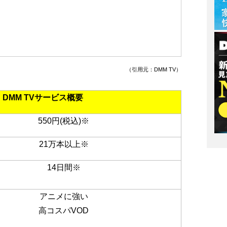
（引用元：DMM TV）
DMM TVサービス概要
550
円(税込)
※
21万本以上
※
14日間
※
アニメに強い
高コスパVOD