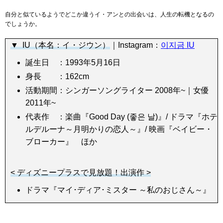
自分と似ているようでどこか違うイ・アンとの出会いは、人生の転機となるの
でしょうか。
▼ IU（本名：
イ・ジウン）
｜Instagram：
이지금 IU
誕生日 ：1993年5月16日
身長 ：162cm
活動期間：シンガーソングライター 2008年~｜女優
2011年~
代表作 ：楽曲『Good Day (좋은 날)』/ ドラマ『ホテ
ルデルーナ～月明かりの恋人～』/ 映画『ベイビー・
ブローカー』 ほか
< ディズニープラスで見放題！出演作 >
ドラマ『マイ･ディア･ミスター ～私のおじさん～』