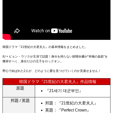
韓国ドラマ『21世紀の大君夫人』の基本情報をまとめました。
IU × ピョン・ウソクが主演で話題！身分を持たない財閥令嬢が“本物の血筋”を
獲得すべく、身分だけの王子をロックオン。
野心で結ばれた2人が、どのように愛を見つけていくのか見逃せません！
韓国ドラマ『21世紀の大君夫人』作品情報
原題
『21세기 대군부인』
邦題 / 英題
邦題：『21世紀の大君夫人』
英題：『Perfect Crown』