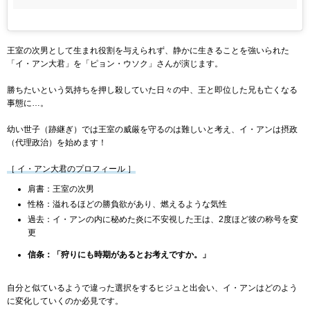
王室の次男として生まれ役割を与えられず、静かに生きることを強いられた
「イ・アン大君」を「ピョン・ウソク」さんが演じます。
勝ちたいという気持ちを押し殺していた日々の中、王と即位した兄も亡くなる
事態に…。
幼い世子（跡継ぎ）では王室の威厳を守るのは難しいと考え、イ・アンは摂政
（代理政治）を始めます！
［ イ・アン大君のプロフィール ］
肩書：王室の次男
性格：溢れるほどの勝負欲があり、燃えるような気性
過去：イ・アンの内に秘めた炎に不安視した王は、2度ほど彼の称号を変
更
信条：「狩りにも時期があるとお考えですか。」
自分と似ているようで違った選択をするヒジュと出会い、イ・アンはどのよう
に変化していくのか必見です。