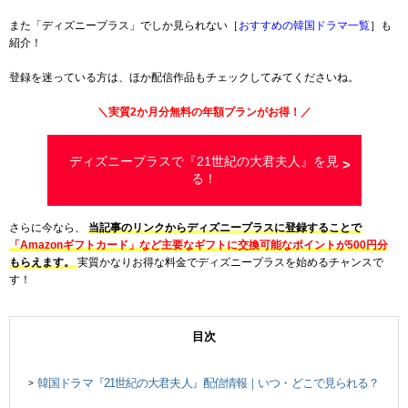
また「ディズニープラス」でしか見られない［
おすすめの韓国ドラマ一覧
］も
紹介！
登録を迷っている方は、ほか配信作品もチェックしてみてくださいね。
＼実質2か月分無料の年額プランがお得！／
ディズニープラスで『21世紀の大君夫人』を見
る！
さらに今なら、
当記事のリンクからディズニープラスに登録することで
「Amazonギフトカード」など主要なギフトに交換可能なポイントが500円分
もらえます。
実質かなりお得な料金でディズニープラスを始めるチャンスで
す！
目次
韓国ドラマ『21世紀の大君夫人』配信情報｜いつ・どこで見られる？
>