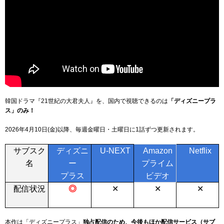
韓国ドラマ『21世紀の大君夫人』を、国内で視聴できるのは
「ディズニープラ
ス」のみ！
2026年4月10日(金)以降、毎週金曜日・土曜日に1話ずつ更新
されます。
サブスク
ディズニ
U-NEXT
Amazon
Netflix
名
ー
プライム
プラス
ビデオ
配信状況
◎
✕
✕
✕
本作は「ディズニープラス」
独占配信のため、今後もほか配信サービス（サブ