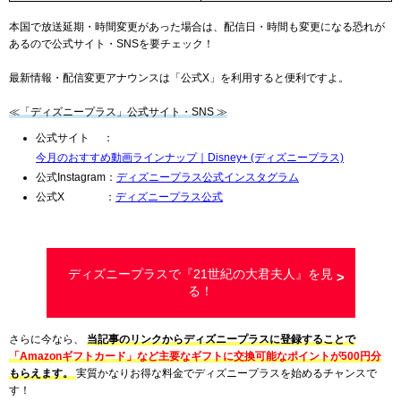
本国で放送延期・時間変更があった場合は、配信日・時間も変更になる恐れが
あるので公式サイト・SNSを要チェック！
最新情報・配信変更アナウンスは「公式X」を利用すると便利ですよ。
≪「ディズニープラス」公式サイト・SNS ≫
公式サイト ：
今月のおすすめ動画ラインナップ｜Disney+ (ディズニープラス)
公式Instagram：
ディズニープラス公式インスタグラム
公式X ：
ディズニープラス公式
ディズニープラスで『21世紀の大君夫人』を見
る！
さらに今なら、
当記事のリンクからディズニープラスに登録することで
「Amazonギフトカード」など主要なギフトに交換可能なポイントが500円分
もらえます。
実質かなりお得な料金でディズニープラスを始めるチャンスで
す！