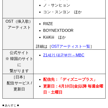
ノ・サンヒョン
コン・スンヨン ほか
OST（挿入歌）
RIIZE
アーティスト
BOYNEXTDOOR
KiiiKiii ほか
詳細は［
OSTアーティスト一覧
］
公式サイト
21세기 대군부인 – MBC
※ 韓国のサイト
に
繋がります
［日本］
配信先：「ディズニープラス」
配信サービス /
更新日：4月10日(金)以降 毎週金曜
更新日
日・土曜日
■ あらすじ ■