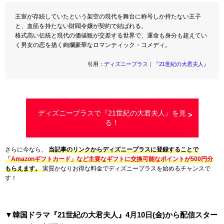
王室が存続していたという架空の現代を舞台に称号しか持たない王子
と、血筋を持たない財閥令嬢が契約で結ばれる。
格式高い伝統と現代の価値観が交差する世界で、運命も身分も超えてい
く男女の恋を描く絢爛豪華なロマンティック・コメディ。
引用：
ディズニープラス｜『21世紀の大君夫人』
ディズニープラスで『21世紀の大君夫人』を見
る！
さらに今なら、
当記事のリンクからディズニープラスに登録することで
「Amazonギフトカード」など主要なギフトに交換可能なポイントが500円分
もらえます。
実質かなりお得な料金でディズニープラスを始めるチャンスで
す！
▼韓国ドラマ『21世紀の大君夫人』4月10日(金)から配信スター