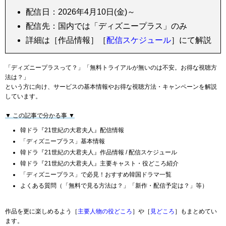
配信日：2026年4月10日(金)～
配信先：国内では「ディズニープラス」のみ
詳細は［作品情報］［
配信スケジュール
］にて解説
「ディズニープラスって？」「無料トライアルが無いのは不安。お得な視聴方
法は？」
という方に向け、サービスの基本情報やお得な視聴方法・キャンペーンを解説
しています。
▼ この記事で分かる事 ▼
韓ドラ『21世紀の大君夫人』配信情報
「ディズニープラス」基本情報
韓ドラ『21世紀の大君夫人』作品情報 / 配信スケジュール
韓ドラ『21世紀の大君夫人』主要キャスト・役どころ紹介
「ディズニープラス」で必見！おすすめ韓国ドラマ一覧
よくある質問（「無料で見る方法は？」「新作・配信予定は？」等）
作品を更に楽しめるよう［
主要人物の役どころ
］や［
見どころ
］もまとめてい
ます。