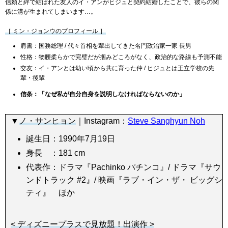
信頼と絆で結ばれた友人のイ・アンがヒジュと契約結婚したことで、彼らの関
係に溝が生まれてしまいます…。
［ ミン・ジョンウのプロフィール ］
肩書：国務総理 / 代々首相を輩出してきた名門政治家一家 長男
性格：物腰柔らかで完璧だが掴みどころがなく、政治的な路線も予測不能
交友：イ・アンとは幼い頃から共に育った仲 / ヒジュとは王立学校の先
輩・後輩
信条：「なぜ私が自分自身を説明しなければならないのか」
▼
ノ・サンヒョン
｜Instagram：
Steve Sanghyun Noh
誕生日：1990年7月19日
身長 ：181 cm
代表作：ドラマ『Pachinko パチンコ』/ ドラマ『サウ
ンドトラック #2』/ 映画『ラブ・イン・ザ・ ビッグシ
ティ』 ほか
< ディズニープラスで見放題！出演作 >