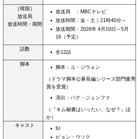
［韓国］
放送局 ：MBCテレビ
放送局
放送時間：金・土｜21時40分～
放送時間・期間
放送期間：2026年 4月10日～5月
16（予定）
話数
全12話
脚本
脚本：ユ・ジウォン
（ドラマ脚本公募長編シリーズ部門優秀
賞を受賞）
演出：パク・ジュンファ
（『キム秘書はいったい、なぜ？』ほ
か）
キャスト
IU
ピョン・ウソク