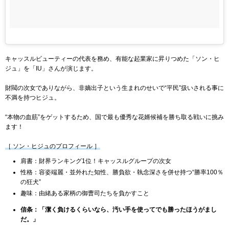
キャッスルビューティーの代表を務め、有能な起業家に昇りつめた「ソン・ヒ
ジュ」を「IU」さんが演じます。
財閥の次女でありながら、非嫡出子という生まれのせいで“平民”扱いされる事に
不満を持つヒジュ。
“本物の血筋”をゲットするため、国で最も優秀な花婿候補を勝ち取る戦いに挑み
ます！
［ ソン・ヒジュのプロフィール ］
肩書：財界ランキング1位！キャッスルグループの次女
性格：容姿端麗・並外れた知性、勝負欲・執念深さを併せ持つ“勝率100％
の狂犬”
趣味：由緒ある家柄の御曹司たちを負かすこと
信条：「潔く負けるくらいなら、汚い手を使ってでも勝ったほうがまし
だ。」