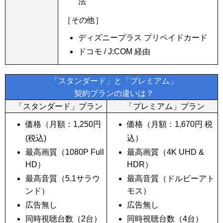
法
［その他］
ディズニープラス プリペイドカード
ドコモ / J:COM 経由
「スタンダード」と「プレミアム」
契約プランの違いは？
「スタンダード」プラン
「プレミアム」プラン
価格（月額：
1,250
円
価格（月額：
1,670
円 税
(税込)
込）
最高画質（1080P Full
最高画質（4K UHD &
HD）
HDR）
最高音質（5.1サラウ
最高音質（ドルビーアト
ンド）
モス）
広告無し
広告無し
同時視聴台数（2台）
同時視聴台数（4台）