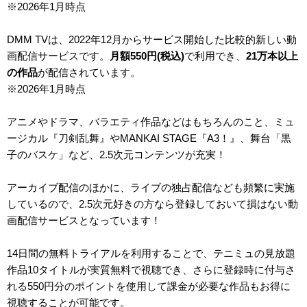
※2026年1月時点
DMM TVは、2022年12月からサービス開始した比較的新しい動
画配信サービスです。
月額
550
円(税込)
で利用でき、
21万本以上
の作品
が配信されています。
※2026年1月時点
アニメやドラマ、バラエティ作品などはもちろんのこと、ミュ
ージカル『刀剣乱舞』やMANKAI STAGE『A3！』、舞台「黒
子のバスケ」など、2.5次元コンテンツが充実！
アーカイブ配信のほかに、ライブの独占配信なども頻繁に実施
しているので、2.5次元好きの方なら登録しておいて損はない動
画配信サービスとなっています！
14日間
の無料トライアルを利用することで、テニミュの見放題
作品10タイトルが実質無料で視聴でき、さらに登録時に付与さ
れる
550
円分のポイントを使用して課金が必要な作品もお得に
視聴することが可能です。