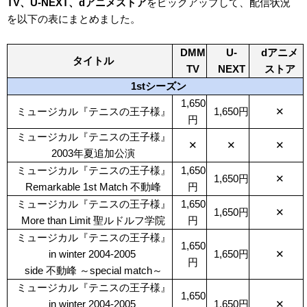
TV、U-NEXT、dアニメストア
をピックアップして、配信状況
を以下の表にまとめました。
DMM
U-
dアニメ
タイトル
TV
NEXT
ストア
1stシーズン
1,650
ミュージカル『テニスの王子様』
1,650円
✕
円
ミュージカル『テニスの王子様』
✕
✕
✕
2003年夏追加公演
ミュージカル『テニスの王子様』
1,650
1,650円
✕
Remarkable 1st Match 不動峰
円
ミュージカル『テニスの王子様』
1,650
1,650円
✕
More than Limit 聖ルドルフ学院
円
ミュージカル『テニスの王子様』
1,650
in winter 2004-2005
1,650円
✕
円
side 不動峰 ～special match～
ミュージカル『テニスの王子様』
1,650
in winter 2004-2005
1,650円
✕