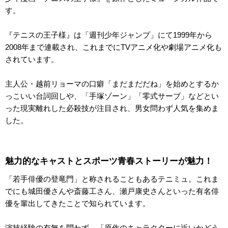
す。
『テニスの王子様』は「週刊少年ジャンプ」にて1999年から
2008年まで連載され、これまでにTVアニメ化や劇場アニメ化も
されています。
主人公・越前リョーマの口癖「まだまだだね」を始めとするか
っこいい台詞回しや、「手塚ゾーン」「零式サーブ」などとい
った現実離れした必殺技が注目され、男女問わず人気を集めま
した。
魅力的なキャストとスポーツ青春ストーリーが魅力！
「若手俳優の登竜門」と称されることもあるテニミュ。これま
でにも城田優さんや斎藤工さん、瀬戸康史さんといった有名俳
優を輩出してきたことで知られています。
演技経験の有無を問わず、「原作のキャラクターに近いかどう