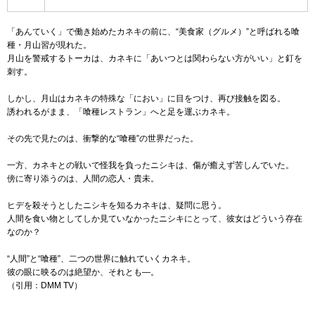
「あんていく」で働き始めたカネキの前に、“美食家（グルメ）”と呼ばれる喰
種・月山習が現れた。
月山を警戒するトーカは、カネキに「あいつとは関わらない方がいい」と釘を
刺す。
しかし、月山はカネキの特殊な「におい」に目をつけ、再び接触を図る。
誘われるがまま、「喰種レストラン」へと足を運ぶカネキ。
その先で見たのは、衝撃的な“喰種”の世界だった。
一方、カネキとの戦いで怪我を負ったニシキは、傷が癒えず苦しんでいた。
傍に寄り添うのは、人間の恋人・貴未。
ヒデを殺そうとしたニシキを知るカネキは、疑問に思う。
人間を食い物としてしか見ていなかったニシキにとって、彼女はどういう存在
なのか？
“人間”と“喰種”、二つの世界に触れていくカネキ。
彼の眼に映るのは絶望か、それとも―。
（引用：DMM TV）