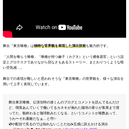
舞台『東京喰種』は
独特な世界観を表現した演出技術
も魅力的です。
「人間を喰らう喰種」「喰種が持つ赫子（カグネ）という捕食器官」という設
定とグロテスクでありながら切なさもあるストーリー、まとわりつくような暗
い空気感…。
舞台での表現が難しいと思われそうな『東京喰種』の世界観を、様々な演出を
用いて上手く表現しています。
舞台東京喰種、公演当時の凌くんのブログとコメントを読んでるんだけ
ど、喫茶あんていくで働いてるカネキが淹れた珈琲の香りが客席まで漂
ってた、観終わると珈琲飲みたくなる、というコメントが複数あって、
うわ〜それ素敵だなぁ…と🥹✨
💿や配信で見るのでは知れないことだね☕️五感に訴えかける演出