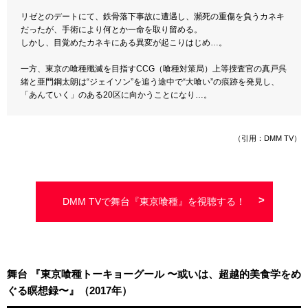
リゼとのデートにて、鉄骨落下事故に遭遇し、瀕死の重傷を負うカネキ
だったが、手術により何とか一命を取り留める。
しかし、目覚めたカネキにある異変が起こりはじめ…。
一方、東京の喰種殲滅を目指すCCG（喰種対策局）上等捜査官の真戸呉
緒と亜門鋼太朗は“ジェイソン”を追う途中で“大喰い”の痕跡を発見し、
「あんていく」
のある20区に向かうことになり…。
（引用：DMM TV）
DMM TVで舞台『東京喰種』を視聴する！
舞台 『東京喰種トーキョーグール 〜或いは、超越的美食学をめ
ぐる瞑想録〜』（2017年）