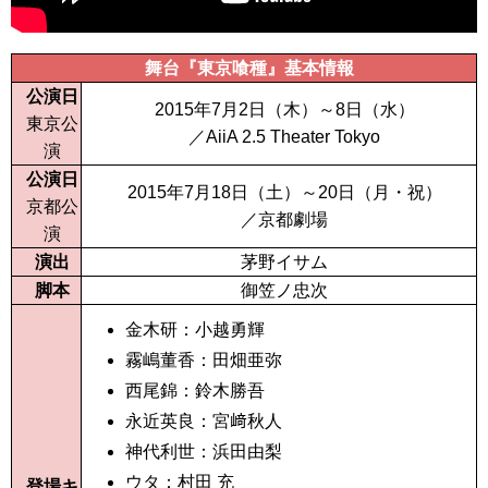
舞台『東京喰種』基本情報
公演日
2015年7月2日（木）～8日（水）
東京公
／AiiA 2.5 Theater Tokyo
演
公演日
2015年7月18日（土）～20日（月・祝）
京都公
／京都劇場
演
演出
茅野イサム
脚本
御笠ノ忠次
金木研：小越勇輝
霧嶋董香：田畑亜弥
西尾錦：鈴木勝吾
永近英良：宮﨑秋人
神代利世：浜田由梨
ウタ：村田 充
登場キ