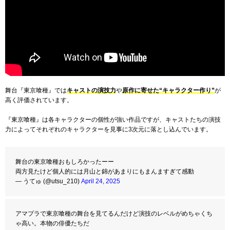
舞台『東京喰種』では
キャストの演技力
や
原作に寄せた“キャラクター作り”
が
高く評価されています。
『東京喰種』は各キャラクターの個性が強い作品ですが、キャストたちの演技
力によってそれぞれのキャラクターを見事に3次元に落とし込んでいます。
舞台の東京喰種おもしろかったーー
両方見たけど個人的には月山と錦があまりにもまんますぎて感動
— うてゅ (@utsu_210)
April 24, 2025
アマプラで東京喰種の舞台を見てるんだけど演技のレベルがめちゃくち
ゃ高い。本物の俳優たちだ