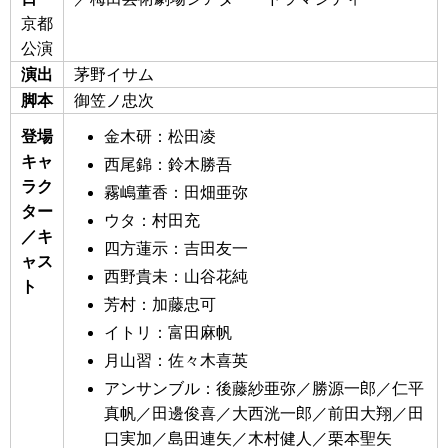
京都
公演
演出
茅野イサム
脚本
御笠ノ忠次
登場
金木研：松田凌
キャ
西尾錦：鈴木勝吾
ラク
霧嶋董香：田畑亜弥
ター
ウタ：村田充
／キ
四方蓮示：吉田友一
ャス
西野貴未：山谷花純
ト
芳村：加藤忠可
イトリ：富田麻帆
月山習：佐々木喜英
アンサンブル：後藤紗亜弥／勝源一郎／仁平
真帆／田邊俊喜／大西洸一郎／前田大翔／田
口実加／島田連矢／木村健人／栗本聖矢