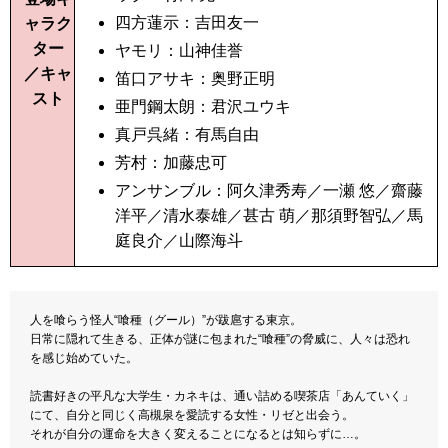
四方蓮示：吉田友一
ャラク
ター
ヤモリ：山神佳誉
／キャ
笛口アサキ：奥野正明
スト
亜門鋼太朗：君沢ユウキ
真戸呉緒：有馬自由
芳村：加藤忠可
アンサンブル：阿久津秀寿／一瀬 悠／齋藤
洋平／清水泰雄／甚古 萌／那須野智弘／馬
庭良介／山際海斗
人を喰らう怪人“喰種（グール）”が跋扈する東京。
日常に隠れて生きる、正体が謎に包まれた“喰種”の脅威に、人々は恐れ
を感じ始めていた。
読書好きの平凡な大学生・カネキは、通い詰める喫茶店「あんていく」
にて、自分と同じく高槻泉を愛読する女性・リゼと出会う。
それが自分の運命を大きく変えることになるとは知らずに…。