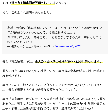
やはり
演技力や演出面が評価されている
ようです。
また、このような感想もありました。
劇場、舞台の『東京喰種』のカネキは、どっちかというとほがらかな少
年が喰種になっちゃったっていう感じありましたね
原作通りにしたらカネキはちょっとおとなしすぎるため、舞台としては
映えないでしょうし
— モチャーン三世 (@mocharn3rd)
September 20, 2024
舞台『東京喰種』では、
主人公・金木研の性格が原作とは少し異なります。
原作では少し暗くおとなしい性格ですが、舞台版の金木は明るく活力の感じら
れる性格です。
舞台上であまり淡々としていると何をしているかわからなくなってしまうた
め、舞台で表現するうえで必要な改変だったのでしょう。
舞台『東京喰種』はグロテスクな表現や精神的に追い詰められるような描写が
あるため、苦手な方は注意が必要ですが、キャストの演技力や世界観や設定を
上手く表現した演出が魅力的なので、ぜひ一度見てみてくださいね！