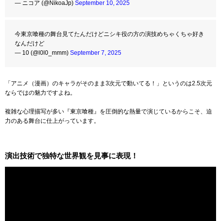
— ニコア (@NikoaJp)
September 10, 2025
今東京喰種の舞台見てたんだけどニシキ役の方の演技めちゃくちゃ好き
なんだけど
— 10 (@l0l0_mmm)
September 7, 2025
「アニメ（漫画）のキャラがそのまま3次元で動いてる！」というのは2.5次元
ならではの魅力ですよね。
複雑な心理描写が多い『東京喰種』を圧倒的な熱量で演じているからこそ、迫
力のある舞台に仕上がっています。
演出技術で独特な世界観を見事に表現！