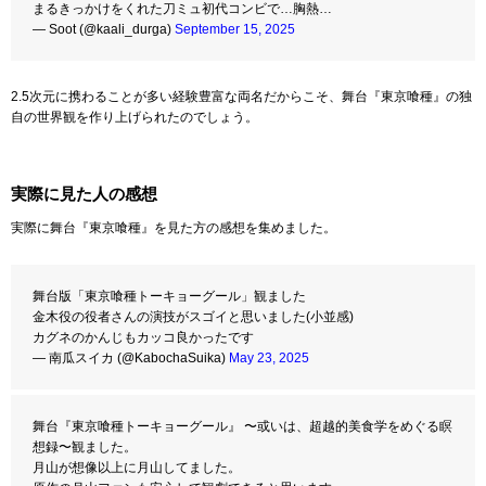
まるきっかけをくれた刀ミュ初代コンビで…胸熱…
— Soot (@kaali_durga)
September 15, 2025
2.5次元に携わることが多い経験豊富な両名だからこそ、舞台『東京喰種』の独
自の世界観を作り上げられたのでしょう。
実際に見た人の感想
実際に舞台『東京喰種』を見た方の感想を集めました。
舞台版「東京喰種トーキョーグール」観ました
金木役の役者さんの演技がスゴイと思いました(小並感)
カグネのかんじもカッコ良かったです
— 南瓜スイカ (@KabochaSuika)
May 23, 2025
舞台『東京喰種トーキョーグール』 〜或いは、超越的美食学をめぐる瞑
想録〜観ました。
月山が想像以上に月山してました。