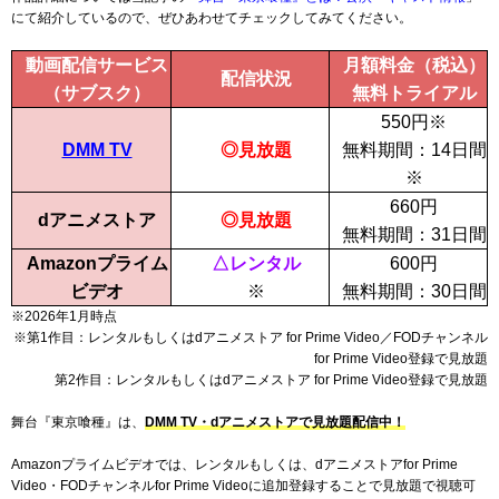
にて紹介しているので、ぜひあわせてチェックしてみてください。
動画配信サービス
月額料金（税込）
配信状況
（サブスク）
無料トライアル
550
円
※
DMM TV
◎見放題
無料期間：
14日間
※
660
円
dアニメストア
◎見放題
無料期間：
31日間
Amazonプライム
△レンタル
600
円
ビデオ
※
無料期間：
30日間
※2026年1月時点
※第1作目：レンタルもしくはdアニメストア for Prime Video／FODチャンネル
for Prime Video登録で見放題
第2作目：レンタルもしくはdアニメストア for Prime Video登録で見放題
舞台『東京喰種』は、
DMM TV・dアニメストアで見放題配信中！
Amazonプライムビデオでは、レンタルもしくは、dアニメストアfor Prime
Video・FODチャンネルfor Prime Videoに追加登録することで見放題で視聴可