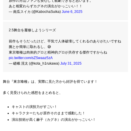
原作の月山ファンも安心して観劇できると思います。
あと相変わらずカグネの演出がかっこいい！！
— 南瓜スイカ (@KabochaSuika)
June 6, 2025
2.5舞台を履修しようシリーズ
前作もそうだったけど、平気で人体破壊してくれるのありがたいですね
腕とか簡単に取れるし、😅
東京喰種は肉体的グロと精神的グロが共存する傑作ですからね
pic.twitter.com/sZSwaaz5zA
— 嵯峨 滉太 (@kota_h1rukawa)
July 31, 2025
舞台『東京喰種』は、実際に見た方から好評を得ています！
多く見受けられた感想をまとめると、
キャストの演技力がすごい！
キャラクターたちが原作そのままで感動した！
演出技術が高く赫子（カグネ）の演出がかっこいい！