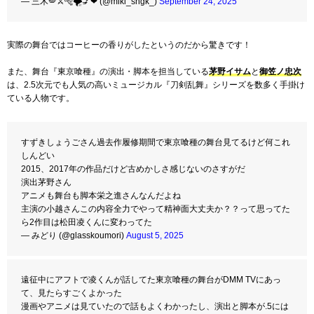
— 三木🪽⚔🐅🌪️💅❤︎ (@miki_sngk_)
September 24, 2025
実際の舞台ではコーヒーの香りがしたというのだから驚きです！
また、舞台『東京喰種』の演出・脚本を担当している
茅野イサム
と
御笠ノ忠次
は、2.5次元でも人気の高いミュージカル『刀剣乱舞』シリーズを数多く手掛け
ている人物です。
すずきしょうごさん過去作履修期間で東京喰種の舞台見てるけど何これ
しんどい
2015、2017年の作品だけど古めかしさ感じないのさすがだ
演出茅野さん
アニメも舞台も脚本栄之進さんなんだよね
主演の小越さんこの内容全力でやって精神面大丈夫か？？って思ってた
ら2作目は松田凌くんに変わってた
— みどり (@glasskoumori)
August 5, 2025
遠征中にアフトで凌くんが話してた東京喰種の舞台がDMM TVにあっ
て、見たらすごくよかった
漫画やアニメは見ていたので話もよくわかったし、演出と脚本が.5には