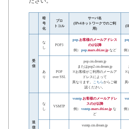
ださい。
暗
サーバ名
プロ
号
(IPv4ネットワークでのご利
トコル
(
化
用)
pop.
お客様のメールアドレス
po
な
POP3
の@以降
し
例）
pop.
mars.dti.ne.jp
など
例
受
pop.cm.dream.jp
信
またはpop2.cm.dream.jp
あ
POP
※お客様がご利用のメールア
※
り
over SSL
ドレスによって
異なります。
こちら
からご確
異
認ください。
vsmtp.
お客様のメールアドレ
vs
な
スの@以降
VSMTP
し
例）
vsmtp.
mars.dti.ne.jp
な
例
ど
送
vsmtp.cm.dream.jp
信