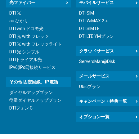
光ファイバー
モバイルサービス
DTI 光
DTI SIM
au ひかり
DTI WiMAX 2＋
DTI with ドコモ光
DTI SIM LE
DTI 光 with フレッツ
DTI LTE YMプラン
DTI 光 with フレッツライト
クラウドサービス
DTI 光 シンプル
DTIトライアル光
ServersMan@Disk
IPv6(IPoE)接続サービス
メールサービス
その他 固定回線、IP電話
Ubicプラン
ダイヤルアッププラン
従量ダイヤルアッププラン
キャンペーン・特典一覧
DTIフォン C
オプション一覧