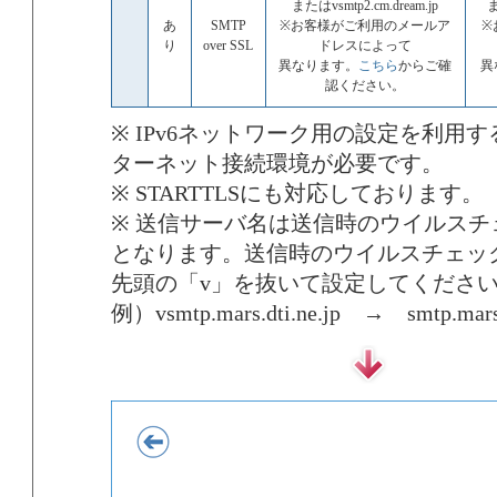
またはvsmtp2.cm.dream.jp
ま
あ
SMTP
※お客様がご利用のメールア
※
り
over SSL
ドレスによって
異なります。
こちら
からご確
異
認ください。
※ IPv6ネットワーク用の設定を利用す
ターネット接続環境が必要です。
※ STARTTLSにも対応しております。
※ 送信サーバ名は送信時のウイルス
となります。送信時のウイルスチェッ
先頭の「v」を抜いて設定してくださ
例）vsmtp.mars.dti.ne.jp → smtp.mars.d