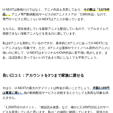
U-NEXTは映画だけではなく、アニメ作品も充実しており、
その数は「3,679作
品」。
アニメ専門動画配信サービスのdアニメストアが「3,985作品」なので、
専門サービスと同じくらいU-NEXTはアニメが揃っています。
もちろん、現在放送している最新アニメも配信しているので、リアルタイムで
視聴できない深夜アニメなどを見るのに適しています。
私はdアニメも契約しているのですが、基本的にdアニメにあってU-NEXTにな
いアニメはない印象です。ただ、dアニメは漫画やライトノベル原作のアニメに
強いのに対して、U-NEXTはオリジナルやOVA作品に若干強い気がします。ま
あ、ほぼ誤差と言ってもいいのであまり気にしなくても平気でしょう。
良い口コミ：アカウントを3つまで家族に渡せる
やはり、U-NEXTの最大のデメリットは料金が高いことでしょう。
月額
2,189
円
は素直に高い。
他の動画配信サービスと比較するとどうしても割高な印象を拭
えません。
「1,200円分のポイント」「雑誌読み放題」など、確かに
2,189
円分以上のサー
ビスを提供していると思います。私はこの値段に納得していますし、提供され