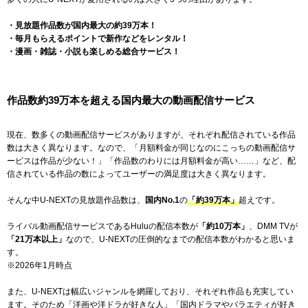
・見放題作品数が国内最大の
約39万本
！
・毎月もらえるポイントで新作などをレンタル！
・漫画・雑誌・小説も楽しめる総合サービス！
作品数
約39万本
を超える国内最大の動画配信サービス
現在、数多くの動画配信サービスがありますが、それぞれ配信されている作品
数は大きく異なります。なので、「月額料金が同じなのにこっちの動画配信サ
ービスは作品が少ない！」「作品数のわりには月額料金が高い……」など、配
信されている作品の数によってユーザーの満足度は大きく異なります。
そんな中U-NEXTの見放題作品数は、
国内No.1
の
「
約39万本
」
超えです。
ライバル動画配信サービスであるHuluの配信本数が
「
約10万本
」
、DMM TVが
「
21万本以上
」
なので、U-NEXTの圧倒的なまでの配信本数がわかると思いま
す。
※2026年1月時点
また、U-NEXTは幅広いジャンルを網羅しており、それぞれ作品も充実してい
ます。そのため「洋画や洋ドラが好きな人」「国内ドラマやバラエティが好き