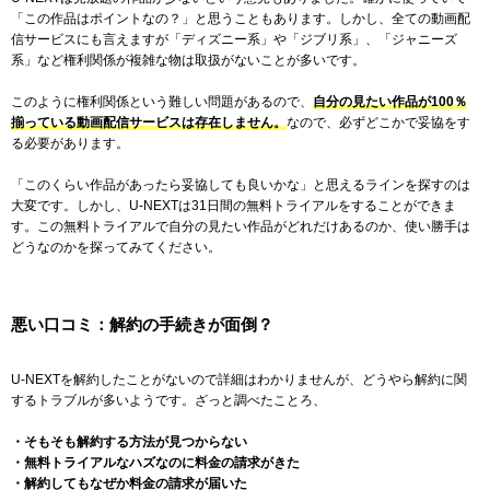
「この作品はポイントなの？」と思うこともあります。しかし、全ての動画配
信サービスにも言えますが「ディズニー系」や「ジブリ系」、「ジャニーズ
系」など権利関係が複雑な物は取扱がないことが多いです。
このように権利関係という難しい問題があるので、
自分の見たい作品が100％
揃っている動画配信サービスは存在しません。
なので、必ずどこかで妥協をす
る必要があります。
「このくらい作品があったら妥協しても良いかな」と思えるラインを探すのは
大変です。しかし、U-NEXTは31日間の無料トライアルをすることができま
す。この無料トライアルで自分の見たい作品がどれだけあるのか、使い勝手は
どうなのかを探ってみてください。
悪い口コミ：解約の手続きが面倒？
U-NEXTを解約したことがないので詳細はわかりませんが、どうやら解約に関
するトラブルが多いようです。ざっと調べたことろ、
・そもそも解約する方法が見つからない
・無料トライアルなハズなのに料金の請求がきた
・解約してもなぜか料金の請求が届いた