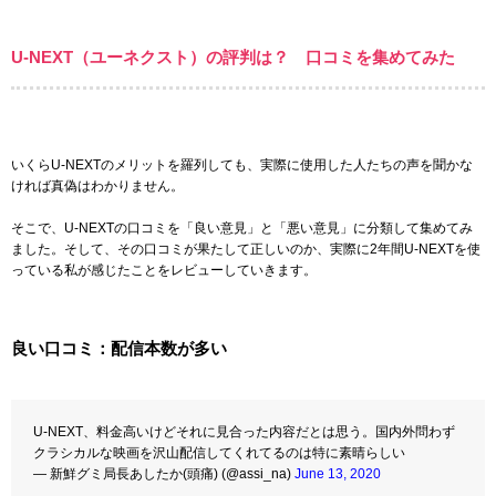
U-NEXT（ユーネクスト）の評判は？ 口コミを集めてみた
いくらU-NEXTのメリットを羅列しても、実際に使用した人たちの声を聞かな
ければ真偽はわかりません。
そこで、U-NEXTの口コミを「良い意見」と「悪い意見」に分類して集めてみ
ました。そして、その口コミが果たして正しいのか、実際に2年間U-NEXTを使
っている私が感じたことをレビューしていきます。
良い口コミ：配信本数が多い
U-NEXT、料金高いけどそれに見合った内容だとは思う。国内外問わず
クラシカルな映画を沢山配信してくれてるのは特に素晴らしい
— 新鮮グミ局長あしたか(頭痛) (@assi_na)
June 13, 2020