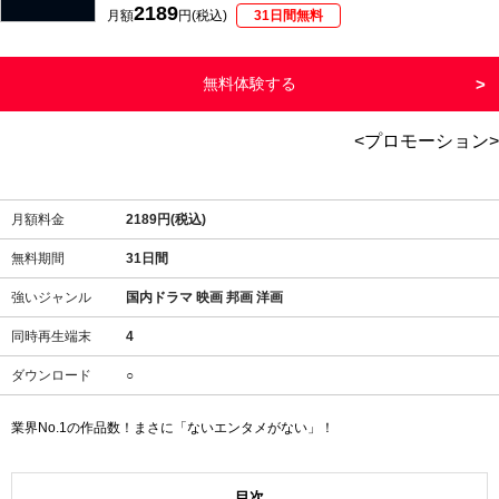
2189
月額
円(税込)
31日間無料
無料体験する
<プロモーション>
月額料金
2189円(税込)
無料期間
31日間
強いジャンル
国内ドラマ 映画 邦画 洋画
同時再生端末
4
ダウンロード
○
業界No.1の作品数！まさに「ないエンタメがない」！
目次