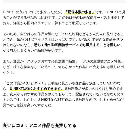
U-NEXTの良い口コミで多かったのが、
「配信本数の多さ」
です。U-NEXTで見
ることができる作品数は約27万本。この数は他の動画配信サービスを圧倒して
おり、洋画から国内バラエティ、韓ドラまで網羅しています。
そのため、自分好みの作品や気になっていた映画などをかんたんに見つけるこ
とでき、気がつけばマイリストはいっぱいです。U-NEXTで好きな作品を見つ
けられないのなら、
恐らく他の動画配信サービスでも満足することは難しい
、
そう思わせるくらい作品数が多いです。
また、運営が「スタッフおすすめ見放題作品集」「LiSAの主題歌アニメ特集」
など、様々な特集をしているので、知らなかった作品に出会えるのも嬉しいポ
イント。
「この作品がないとダメ！」と明確に見たい映像作品が決まっていないのな
ら、
U-NEXTは強くおすすめできます。
見放題作品が多いのはやはり安心です
よ。友人からおすすめ作品を教えてもらって、配信されていないとかなりのス
トレスです。しかし、U-NEXTなら24万作品も見放題なので、おすすめ作品が
見つかる確認が高いですからね。
良い口コミ：アニメ作品も充実してる