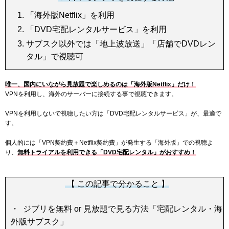
「海外版Netflix」を利用
「DVD宅配レンタルサービス」を利用
サブスク以外では「地上波放送」「店舗でDVDレン
タル」で視聴可
唯一、国内にいながら見放題で楽しめるのは「海外版Netflix」だけ！
VPNを利用し、海外のサーバーに接続する事で視聴できます。
VPNを利用しないで視聴したい方は「DVD宅配レンタルサービス」が、最適で
す。
個人的には「VPN契約費＋Netflix契約費」が発生する「海外版」での視聴よ
り、
無料トライアルを利用できる「DVD宅配レンタル」がおすすめ！
【 この記事で分かること 】
・ ジブリを無料 or 見放題で見る方法「宅配レンタル・海
外版サブスク」