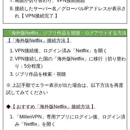
画面が切り替わり、VPN接続開始
接続したサーバー名／グローバルIPアドレスが表示さ
れ【 VPN接続完了 】
「海外版Netflix」ジブリ作品を視聴・ログアウトする方法
【「海外版Netflix」接続方法 】
VPN接続後、ログイン済み「Netflix」を開く
VPN接続した国の「海外版Netflix」に移行（切り替わ
り：5分程度）
ジブリ作品を検索・視聴
※ 上記手順でエラー表示が出た場合は、以下方法を再度
試してみてください
◆【 おすすめ「海外版Netflix」接続方法 】
「MillenVPN」専用アプリにログイン後、ログイン済
み「Netflix」を開く