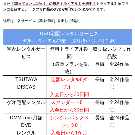
また
「30日間または1か月」の無料トライアルを実施中！
トライアル対象プラ
ンに登録すると、
ジブリ作品のDVDが0円でレンタル
できます。
詳細は、各サービス［基本情報］見出しで解説。
DVD宅配レンタルサービス
無料トライアル期間・取り扱いジブリ作品
宅配レンタルサー
無料トライアル期
取り扱いジブリ作
ビス
間
品数
（最長プランを記
長編：全24作品
載）
TSUTAYA
定額レンタル8ダ
長編：全24作品
DISCAS
ブル
：
〇
入会日から
30日間
ゲオ宅配レンタル
スタンダード8：
長編：全24作品
入会日から30日間
〇
DMM.com 月額
シングルパックベ
長編：全24作品
DVD
ーシック8：
〇
レンタル
入会日から1か月