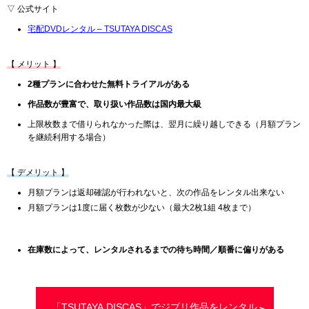
▽ 公式サイト
宅配DVDレンタル – TSUTAYA DISCAS
【 メリット 】
2種プランに合わせた無料トライアルがある
作品数が豊富で、取り扱い作品数は国内最大級
上限枚数まで借りられなかった際は、翌月に繰り越しできる（月額プラン
を継続利用する場合）
【 デメリット 】
月額プランは返却確認が行われないと、次の作品をレンタル出来ない
月額プランは1度に届く枚数が少ない（最大2枚1組 4枚まで）
在庫数によって、レンタルされるまでの待ち時間／順番に偏りがある
「TSUTAYA DISCAS」でジブリ作品をレンタル