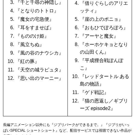
『千と千尋の神隠し』
『借りぐらしのアリエ
『となりのトトロ』
ッティ』
『魔女の宅急便』
『崖の上のポニョ』
『耳をすませば』
『おもひでぽろぽろ』
『もののけ姫』
『アーヤと魔女』
『風立ちぬ』
『ホーホケキョとなり
の山田くん』
『風の谷のナウシカ』
『平成狸合戦ぽんぽ
『紅の豚』
こ』
『天空の城ラピュタ』
『レッドタートル ある
『思い出のマーニー』
島の物語』
『ゲド戦記』
『猫の恩返し／ギブリ
ーズ episode2』
長編アニメーション以外にも『ジブリパークができるまで。』『ジブリがいっ
ぱいSPECIAL ショートショート』など、配信サービスでは視聴できない作品が