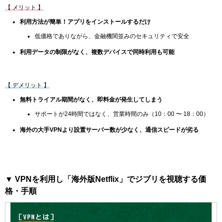
【 メリット 】
利用方法が簡単！アプリをインストールするだけ
低価格でありながら、金融機関並みのセキュリティで安全
利用データの制限がなく、複数デバイスで同時利用も可能
【 デメリット 】
無料トライアル期間がなく、即料金が発生してしまう
サポートが24時間ではなく、営業時間のみ（10：00 〜 18：00）
海外の大手VPNより設置サーバー数が少なく、通信スピードが劣る
▼ VPNを利用し「海外版Netflix」でジブリを視聴する価
格・手順