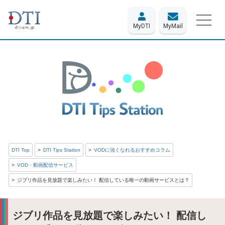
MyDTI
MyMail
DTI Top
DTI Tips Station
VODに強くなれるおすすめコラム
VOD・動画配信サービス
ジブリ作品を見放題で楽しみたい！ 配信している唯一の動画サービスとは？
ジブリ作品を見放題で楽しみたい！ 配信し