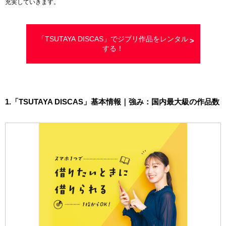
充実していきます。
「TSUTAYA DISCAS」でジブリ作品をレンタル
する！
1.「TSUTAYA DISCAS」基本情報｜強み：国内最大級の作品数