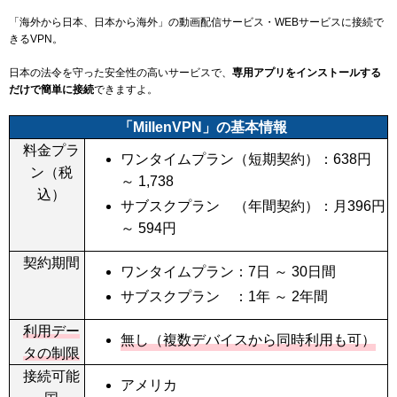
「海外から日本、日本から海外」の動画配信サービス・WEBサービスに接続で
きるVPN。
日本の法令を守った安全性の高いサービスで、
専用アプリをインストールする
だけで簡単に接続
できますよ。
「MillenVPN」の基本情報
料金プラ
ワンタイムプラン（短期契約）：638円
ン（税
～ 1,738
込）
サブスクプラン （年間契約）：月396円
～ 594円
契約期間
ワンタイムプラン：7日 ～ 30日間
サブスクプラン ：1年 ～ 2年間
利用デー
無し（複数デバイスから同時利用も可）
タの制限
接続可能
アメリカ