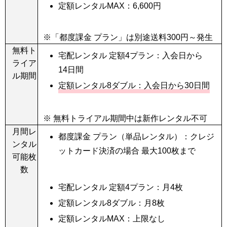
定額レンタルMAX：6,600円
※「
都度課金 プラン
」は別途送料300円～発生
無料ト
宅配レンタル 定額4プラン
：入会日から
ライア
14日間
ル期間
定額レンタル8ダブル
：入会日から
30日間
※ 無料トライアル期間中は新作レンタル不可
月間レ
都度課金 プラン
（単品レンタル）：クレジ
ンタル
ットカード決済の場合 最大100枚まで
可能枚
数
宅配レンタル 定額4プラン
：月4枚
定額レンタル8ダブル
：月8枚
定額レンタルMAX：上限なし