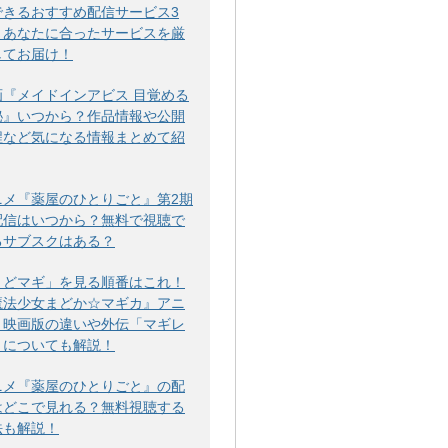
できるおすすめ配信サービス3
！あなたに合ったサービスを厳
してお届け！
画『メイドインアビス 目覚める
秘』いつから？作品情報や公開
程など気になる情報まとめて紹
ニメ『薬屋のひとりごと』第2期
配信はいつから？無料で視聴で
るサブスクはある？
まどマギ」を見る順番はこれ！
魔法少女まどか☆マギカ』アニ
・映画版の違いや外伝「マギレ
」についても解説！
ニメ『薬屋のひとりごと』の配
はどこで見れる？無料視聴する
法も解説！