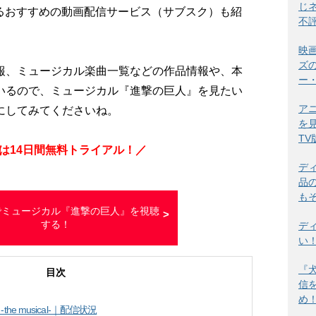
じ
るおすすめの動画配信サービス（サブスク）も紹
不
映
ズ
報、ミュージカル楽曲一覧などの作品情報や、本
ー
いるので、ミュージカル『進撃の巨人』を見たい
ア
にしてみてくださいね。
を
T
は
14日間
無料トライアル！／
デ
品
も
Vでミュージカル『進撃の巨人』を視聴
する！
デ
い
『
目次
信
め
 musical-｜配信状況