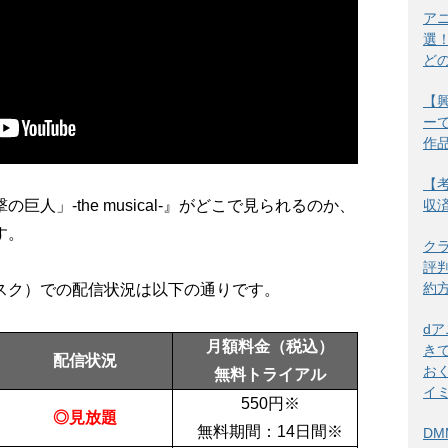
ア
選
ど
【
ー
作
【考
人」-the musical-』がどこで見られるのか、
収
す。
ク
評
約
スク）での配信状況は以下の通りです。
d
月額料金（税込）
き
配信状況
お
無料トライアル
イ
550
円
※
◎見放題
無料期間：
14日間
※
DM