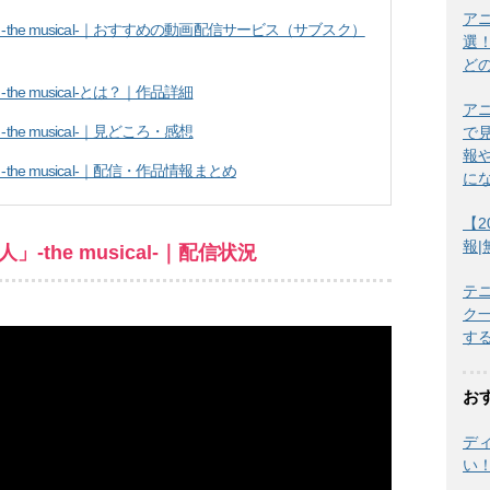
ア
he musical-｜おすすめの動画配信サービス（サブスク）
選
ど
e musical-とは？｜作品詳細
ア
e musical-｜見どころ・感想
で
報
e musical-｜配信・作品情報まとめ
に
【2
報
the musical-｜配信状況
テ
ク
す
お
デ
い