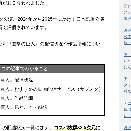
演がおこなわれました。
新
ス
動
ク公演、2024年から2025年にかけて日本凱旋公演
高く評価されています。
映
公
報
カル『進撃の巨人』の配信状況や作品情報につい
ア
い
に
この記事でわかること
ア
の巨人』配信状況
ス
の巨人』おすすめの動画配信サービス（サブスク）
報
の巨人』作品詳細
ア
の巨人』見どころ・感想
成
い
映
』の配信状況一覧に加え、
コスパ抜群×2.5次元に