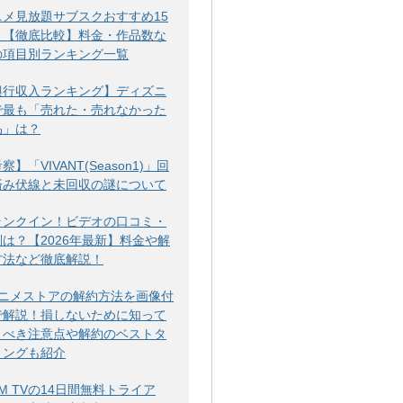
ニメ見放題サブスクおすすめ15
！【徹底比較】料金・作品数な
の項目別ランキング一覧
興行収入ランキング】ディズニ
で最も「売れた・売れなかった
品」は？
察】「VIVANT(Season1)」回
済み伏線と未回収の謎について
ランクイン！ビデオの口コミ・
判は？【2026年最新】料金や解
方法など徹底解説！
アニメストアの解約方法を画像付
で解説！損しないために知って
くべき注意点や解約のベストタ
ミングも紹介
M TVの14日間無料トライア