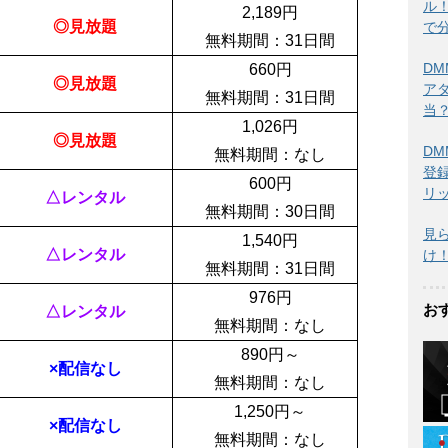
ル
2,189
円
◎見放題
で
無料期間：
31日間
DM
660
円
◎見放題
ア
無料期間：
31日間
当？
1,026
円
◎見放題
DM
無料期間：なし
登
600
円
リ
△レンタル
無料期間：
30日間
見
1,540
円
△レンタル
け
無料期間：
31日間
976
円
お
△レンタル
無料期間：なし
890
円～
×配信なし
無料期間：なし
1,250
円～
×配信なし
無料期間：なし