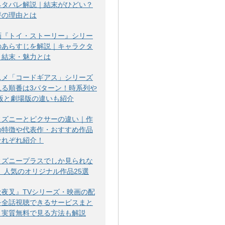
ネタバレ解説｜結末がひどい？
評の理由とは
画『トイ・ストーリー』シリー
のあらすじを解説｜キャラクタ
・結末・魅力とは
ニメ「コードギアス」シリーズ
見る順番は3パターン！時系列や
V版と劇場版の違いも紹介
ィズニーとピクサーの違い｜作
の特徴や代表作・おすすめ作品
それぞれ紹介！
ィズニープラスでしか見られな
！ 人気のオリジナル作品25選
犬夜叉』TVシリーズ・映画の配
を全話視聴できるサービスまと
！実質無料で見る方法も解説