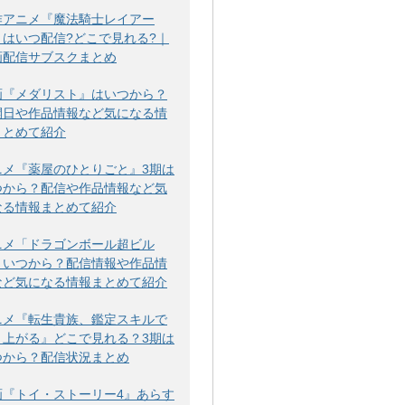
作アニメ『魔法騎士レイアー
』はいつ配信?どこで見れる?｜
画配信サブスクまとめ
画『メダリスト』はいつから？
開日や作品情報など気になる情
まとめて紹介
ニメ『薬屋のひとりごと』3期は
つから？配信や作品情報など気
なる情報まとめて紹介
ニメ「ドラゴンボール超ビル
」いつから？配信情報や作品情
など気になる情報まとめて紹介
ニメ『転生貴族、鑑定スキルで
り上がる』どこで見れる？3期は
つから？配信状況まとめ
画『トイ・ストーリー4』あらす