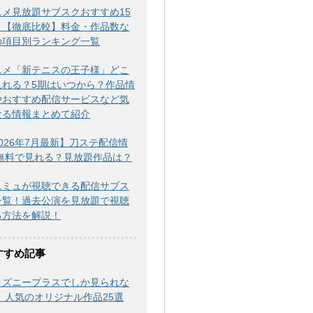
ニメ見放題サブスクおすすめ15
！【徹底比較】料金・作品数な
の項目別ランキング一覧
ニメ「新テニスの王子様」どこ
見れる？5期はいつから？作品情
やおすすめ配信サービスなど気
なる情報まとめて紹介
026年7月最新】刀ステ配信情
|無料で見れる？見放題作品は？
ニミュが視聴できる配信サブス
一覧！過去公演を見放題で視聴
る方法を解説！
すすめ記事
ィズニープラスでしか見られな
！ 人気のオリジナル作品25選