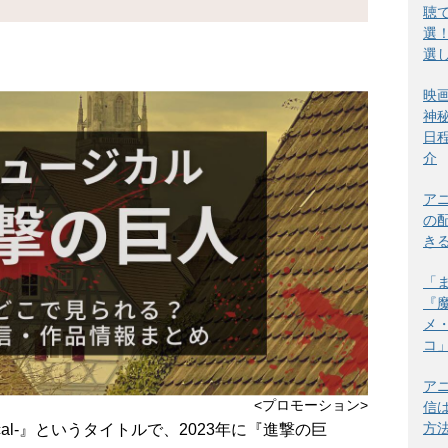
聴
選
選
映
神
日
介
ア
の
き
「
『
メ
コ
ア
<プロモーション>
信
方
sical-』というタイトルで、2023年に『進撃の巨