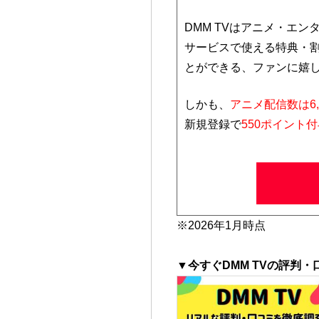
DMM TVはアニメ・エ
サービスで使える特典・
とができる、ファンに嬉
しかも、
アニメ配信数は
6
新規登録で
550
ポイント付
※2026年1月時点
▼今すぐDMM TVの評判