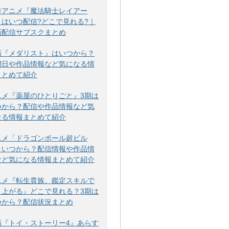
作アニメ『魔法騎士レイアー
』はいつ配信?どこで見れる?｜
画配信サブスクまとめ
画『メダリスト』はいつから？
開日や作品情報など気になる情
まとめて紹介
ニメ『薬屋のひとりごと』3期は
つから？配信や作品情報など気
なる情報まとめて紹介
ニメ「ドラゴンボール超ビル
」いつから？配信情報や作品情
など気になる情報まとめて紹介
ニメ『転生貴族、鑑定スキルで
り上がる』どこで見れる？3期は
つから？配信状況まとめ
画『トイ・ストーリー4』あらす