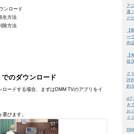
ア
ウンロード
選
再生方法
ど
削除方法
【
ー
作
【考
収
ク
トでのダウンロード
評
約
ロードする場合、まずはDMM TVのアプリをイ
d
き
お
を選びます。
イ
DM