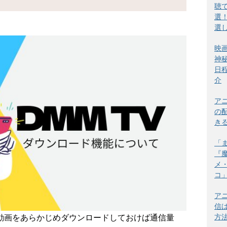
聴
選
選
映
神
日
介
ア
の
き
「
『
メ
コ
ア
<プロモーション>
信
方
動画をあらかじめダウンロードしておけば通信量