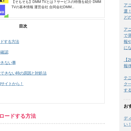
【そもそも】DMM TVとは？サービスの特徴を紹介 DMM
ア
TVの基本情報 運営会社 合同会社DMM...
選
ど
目次
ア
で
報
ードする方法
に
に確認
【2
できない事
報
生できない時の原因と対処法
テ
EBサイトから！
ク
す
お
ンロードする方法
デ
い