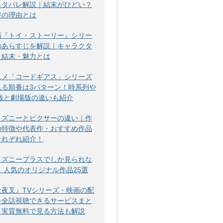
ネタバレ解説｜結末がひどい？
評の理由とは
画『トイ・ストーリー』シリー
のあらすじを解説｜キャラクタ
・結末・魅力とは
ニメ「コードギアス」シリーズ
見る順番は3パターン！時系列や
V版と劇場版の違いも紹介
ィズニーとピクサーの違い｜作
の特徴や代表作・おすすめ作品
それぞれ紹介！
ィズニープラスでしか見られな
！ 人気のオリジナル作品25選
犬夜叉』TVシリーズ・映画の配
を全話視聴できるサービスまと
！実質無料で見る方法も解説