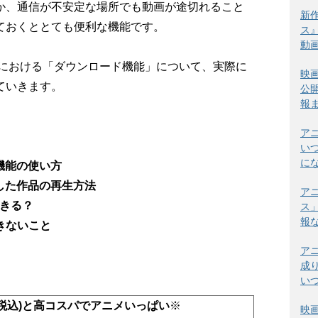
か、通信が不安定な場所でも動画が途切れること
新
ておくととても便利な機能です。
ス
動
Ｖにおける「ダウンロード機能」について、実際に
映
ていきます。
公
報
ア
い
に
ド機能の使い方
ドした作品の再生方法
ア
できる？
ス
報
きないこと
ア
成
い
(税込)と高コスパでアニメいっぱい
※
映