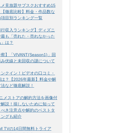
ニメ見放題サブスクおすすめ15
！【徹底比較】料金・作品数な
の項目別ランキング一覧
興行収入ランキング】ディズニ
で最も「売れた・売れなかった
品」は？
察】「VIVANT(Season1)」回
済み伏線と未回収の謎について
ランクイン！ビデオの口コミ・
判は？【2026年最新】料金や解
方法など徹底解説！
アニメストアの解約方法を画像付
で解説！損しないために知って
くべき注意点や解約のベストタ
ミングも紹介
M TVの14日間無料トライア