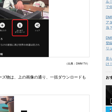
ル
で
DM
ア
当？
DM
登
リ
見
け
（出典：DMM TV）
ーズ物は、上の画像の通り、一括ダウンロードも
お