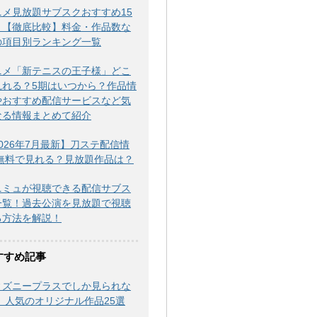
ニメ見放題サブスクおすすめ15
！【徹底比較】料金・作品数な
の項目別ランキング一覧
ニメ「新テニスの王子様」どこ
見れる？5期はいつから？作品情
やおすすめ配信サービスなど気
なる情報まとめて紹介
026年7月最新】刀ステ配信情
|無料で見れる？見放題作品は？
ニミュが視聴できる配信サブス
一覧！過去公演を見放題で視聴
る方法を解説！
すすめ記事
ィズニープラスでしか見られな
！ 人気のオリジナル作品25選