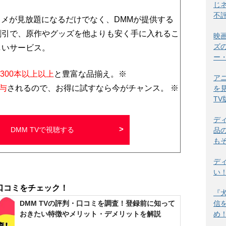
じ
不
ンタメが見放題になるだけでなく、DMMが提供する
割引で、原作やグッズを他よりも安く手に入れるこ
映
ズ
しいサービス。
ー
,300本以上
以上
と豊富な品揃え。
※
ア
与
されるので、お得に試すなら今がチャンス。
※
を
T
デ
DMM TVで視聴する
品
も
デ
い
・口コミをチェック！
『
信
DMM TVの評判・口コミを調査！登録前に知って
め
おきたい特徴やメリット・デメリットを解説