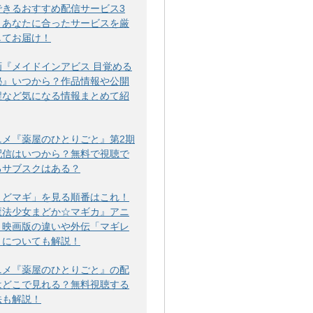
できるおすすめ配信サービス3
！あなたに合ったサービスを厳
してお届け！
画『メイドインアビス 目覚める
秘』いつから？作品情報や公開
程など気になる情報まとめて紹
ニメ『薬屋のひとりごと』第2期
配信はいつから？無料で視聴で
るサブスクはある？
まどマギ」を見る順番はこれ！
魔法少女まどか☆マギカ』アニ
・映画版の違いや外伝「マギレ
」についても解説！
ニメ『薬屋のひとりごと』の配
はどこで見れる？無料視聴する
法も解説！