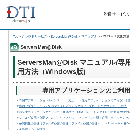
各種サービス
クラウドサービス
>
マニュアル
>
パスワード変更方法
Top
>
ServersMan@Disk
>
ServersMan@Disk
ServersMan@Disk マニュア
用方法（Windows版)
専用アプリケーションのご利用方法
▼
専用アプリケーションのインストール方法
▼
専用アプリケーションのアカウント
▼
専用アプリケーションでのファイル／フォルダのアップロードとダウンロード方法
▼
転送状態（ファイルアップロード進捗状況）確認方法
▼
ファイルの更新履歴の管
▼
フォルダ公開／公開フォルダアクセス方法
▼
ファイル公開／公開ファイルアクセ
▼
公開情報の管理（フォルダ公開の管理／ファイル公開の管理）
▼
ServersMan
▼
更新履歴の上限設定