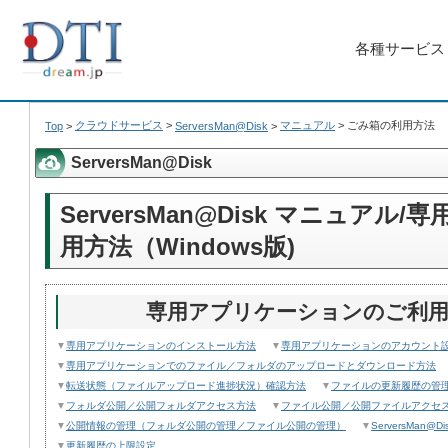
各種サービス
クラウドサービス
>
マニュアル
>
ごみ箱の利用方法
Top
>
ServersMan@Disk
>
ServersMan@Disk
ServersMan@Disk マニュア
用方法（Windows版)
専用アプリケーションのご利用方法
▼
専用アプリケーションのインストール方法
▼
専用アプリケーションのアカウント
▼
専用アプリケーションでのファイル／フォルダのアップロードとダウンロード方法
▼
転送状態（ファイルアップロード進捗状況）確認方法
▼
ファイルの更新履歴の管
▼
フォルダ公開／公開フォルダアクセス方法
▼
ファイル公開／公開ファイルアクセ
▼
公開情報の管理（フォルダ公開の管理／ファイル公開の管理）
▼
ServersMan
▼
更新履歴の上限設定