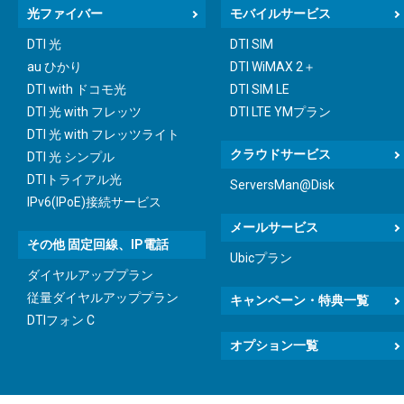
光ファイバー
モバイルサービス
DTI 光
DTI SIM
au ひかり
DTI WiMAX 2＋
DTI with ドコモ光
DTI SIM LE
DTI 光 with フレッツ
DTI LTE YMプラン
DTI 光 with フレッツライト
クラウドサービス
DTI 光 シンプル
DTIトライアル光
ServersMan@Disk
IPv6(IPoE)接続サービス
メールサービス
その他 固定回線、IP電話
Ubicプラン
ダイヤルアッププラン
従量ダイヤルアッププラン
キャンペーン・特典一覧
DTIフォン C
オプション一覧