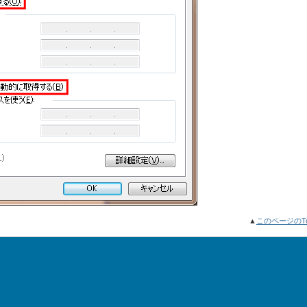
▲
このページのT