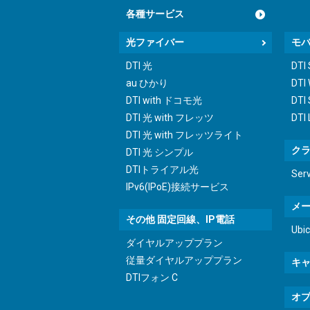
各種サービス
光ファイバー
モ
DTI 光
DTI
au ひかり
DTI
DTI with ドコモ光
DTI 
DTI 光 with フレッツ
DTI
DTI 光 with フレッツライト
ク
DTI 光 シンプル
DTIトライアル光
Ser
IPv6(IPoE)接続サービス
メ
その他 固定回線、IP電話
Ub
ダイヤルアッププラン
従量ダイヤルアッププラン
キ
DTIフォン C
オ