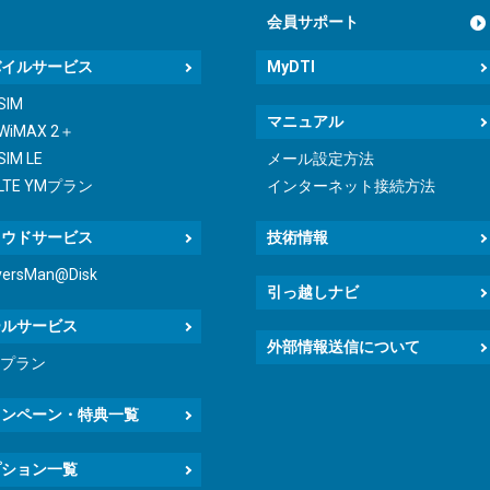
会員サポート
バイルサービス
MyDTI
 SIM
マニュアル
 WiMAX 2＋
SIM LE
メール設定方法
 LTE YMプラン
インターネット接続方法
ラウドサービス
技術情報
versMan@Disk
引っ越しナビ
ールサービス
外部情報送信について
icプラン
ャンペーン・特典一覧
プション一覧