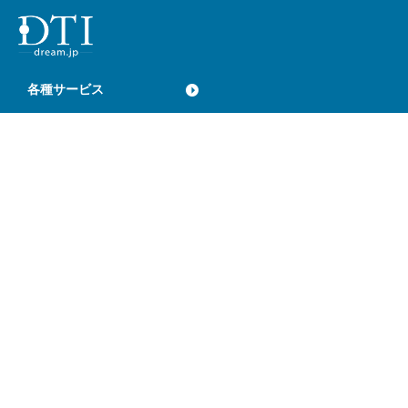
各種サービス
光ファイバー
モバイルサービス
DTI 光
DTI SIM
au ひかり
DTI WiMAX 2＋
DTI with ドコモ光
DTI SIM LE
DTI 光 with フレッツ
DTI LTE YMプラン
DTI 光 with フレッツライト
クラウドサービス
DTI 光 シンプル
DTIトライアル光
ServersMan@Disk
IPv6(IPoE)接続サービス
メールサービス
その他 固定回線、IP電話
Ubicプラン
ダイヤルアッププラン