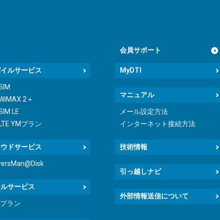
会員サポート
バイルサービス
MyDTI
 SIM
マニュアル
 WiMAX 2＋
SIM LE
メール設定方法
 LTE YMプラン
インターネット接続方法
ラウドサービス
技術情報
versMan@Disk
引っ越しナビ
ールサービス
外部情報送信について
icプラン