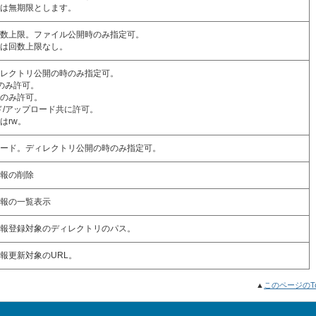
は無期限とします。
数上限。ファイル公開時のみ指定可。
は回数上限なし。
レクトリ公開の時のみ指定可。
ドのみ許可。
ドのみ許可。
ード/アップロード共に許可。
はrw。
ード。ディレクトリ公開の時のみ指定可。
報の削除
報の一覧表示
報登録対象のディレクトリのパス。
報更新対象のURL。
▲
このページのT