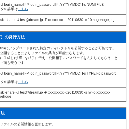
[-U login_name] [-P login_password] [-t YYYYMMDD] [-c NUM] FILE
ータの詳細は
こちら
disk -share -U test@dream.jp -P xxxxxxxxx -t 20110630 -c 10 hogehoge.jpg
ダ）の発行方法
an@Diskにアップロードされた特定のディレクトリを公開することが可能です。
公開することによりファイルの共有が可能になります。
に生成したURLを相手に伝え、公開相手にパスワードを入力してもらうこと
ィ面も安心です。
[-U login_name] [-P login_password] [-t YYYYMMDD] [-s TYPE] -p password
ータの詳細は
こちら
isk -share -U test@dream.jp -P xxxxxxxxx -t 20110630 -s rw -p xxxxxxxx
ogehoge
方法
ファイルの公開情報を更新します。