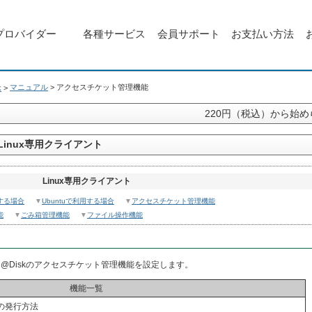
プロバイダー
各種サービス
会員サポート
お支払い方法
マニュアル
>
アクセスチケット管理機能
k
>
220円（税込）から始
ル/Linux専用クライアント
Linux専用クライアント
用する場合
▼
Ubuntuで利用する場合
▼
アクセスチケット管理機能
能
▼
ごみ箱管理機能
▼
ファイル操作機能
ersMan@Diskのアクセスチケット管理機能を設定します。
機能一覧
の発行方法