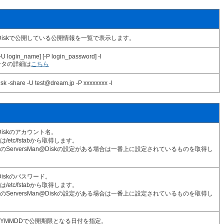
an@Diskで公開している公開情報を一覧で表示します。
-U login_name] [-P login_password] -l
ータの詳細は
こちら
isk -share -U test@dream.jp -P xxxxxxxx -l
n@Diskのアカウント名。
etc/fstabから取得します。
bに複数のServersMan@Diskの設定がある場合は一番上に設定されているものを取得し
n@Diskのパスワード。
etc/fstabから取得します。
bに複数のServersMan@Diskの設定がある場合は一番上に設定されているものを取得し
YYMMDDで公開期限となる日付を指定。