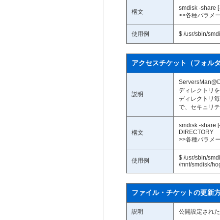
smdisk -share 
構文
>>各種パラメ
使用例
$ /usr/sbin/sm
アクセスチケット（フォル
ServersM
ディレクトリを
説明
ディレクトリ毎
で、セキュリテ
smdisk -share 
DIRECTORY
構文
>>各種パラメ
$ /usr/sbin/smd
使用例
/mnt/smdisk/h
ファイル・チケットの更新
説明
公開設定された