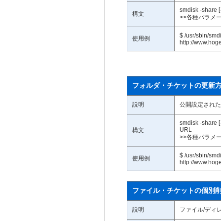
smdisk -share 
構文
>>各種パラメ
$ /usr/sbin/smd
使用例
http://www.hog
フォルダ・チケットの更新
説明
公開設定された
smdisk -share 
URL
構文
>>各種パラメ
$ /usr/sbin/smd
使用例
http://www.hog
ファイル・チケットの個別
説明
ファイル/ディ