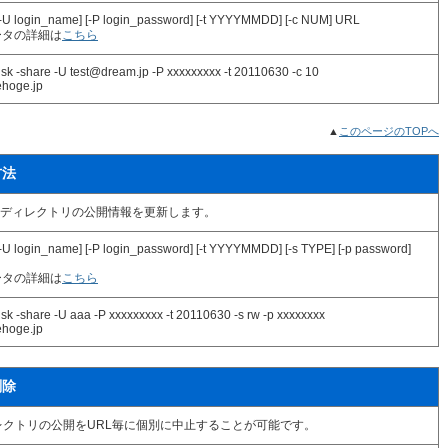
[-U login_name] [-P login_password] [-t YYYYMMDD] [-c NUM] URL
ータの詳細は
こちら
isk -share -U test@dream.jp -P xxxxxxxxx -t 20110630 -c 10
ehoge.jp
▲
このページのTOPへ
方法
ディレクトリの公開情報を更新します。
[-U login_name] [-P login_password] [-t YYYYMMDD] [-s TYPE] [-p password]
ータの詳細は
こちら
isk -share -U aaa -P xxxxxxxxx -t 20110630 -s rw -p xxxxxxxx
ehoge.jp
削除
レクトリの公開をURL毎に個別に中止することが可能です。