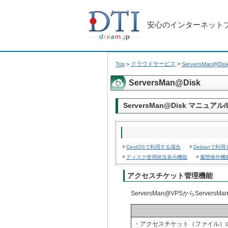
安心のインターネット
クラウドサービス
>
Top
>
ServersMan@Dis
ServersMan@Disk
ServersMan@Disk マニュア
▼
CentOSで利用する場合
▼
Debianで利
▼
ディスク使用状況表示機能
▼
履歴操作機
アクセスチケット管理機能
ServersMan@VPSからServ
・アクセスチケット（ファイル）