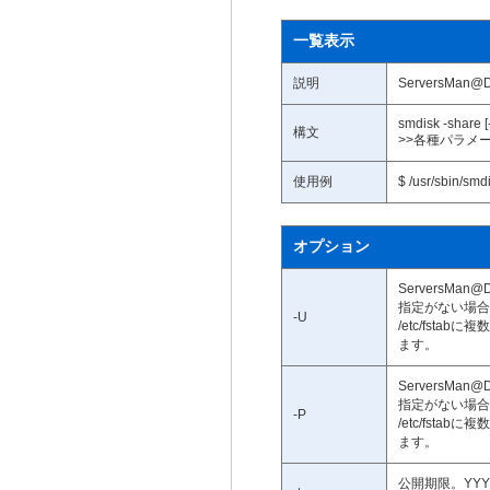
一覧表示
説明
ServersM
smdisk -share [
構文
>>各種パラメ
使用例
$ /usr/sbin/smd
オプション
ServersMa
指定がない場合は/
-U
/etc/fsta
ます。
ServersMa
指定がない場合は/
-P
/etc/fsta
ます。
公開期限。YY