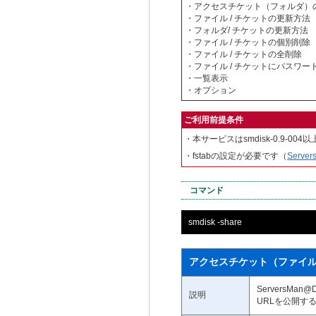
・アクセスチケット（フォルダ）
・ファイル / チケットの更新方法
・フォルダ/ チケットの更新方法
・ファイル / チケットの個別削除
・ファイル / チケットの全削除
・ファイル / チケットにパスワー
・一覧表示
・オプション
ご利用前提条件
・本サービスはsmdisk-0.9-
・fstabの設定が必要です（
Serv
コマンド
smdisk -share
アクセスチケット（ファイ
ServersM
説明
URLを公開す