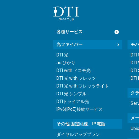
各種サービス
光ファイバー
モ
DTI 光
DTI
au ひかり
DTI
DTI with ドコモ光
DTI 
DTI 光 with フレッツ
DTI
DTI 光 with フレッツライト
ク
DTI 光 シンプル
DTIトライアル光
Ser
IPv6(IPoE)接続サービス
メ
その他 固定回線、IP電話
Ub
ダイヤルアッププラン