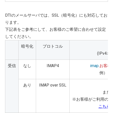
DTIのメールサーバでは、SSL（暗号化）にも対応してお
ります。
下記表をご参考にして、お客様のご希望に合わせて設定
してください。
暗号化
プロトコル
(IPv
受信
なし
IMAP4
imap.
お客様
例）
im
あり
IMAP over SSL
i
またはi
※お客様がご利用のメ
こちら