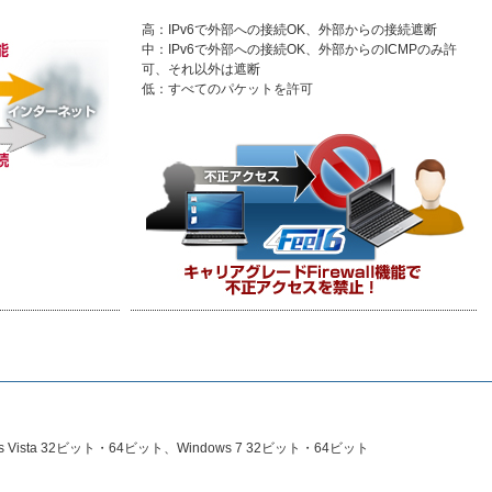
高：IPv6で外部への接続OK、外部からの接続遮断
中：IPv6で外部への接続OK、外部からのICMPのみ許
可、それ以外は遮断
低：すべてのパケットを許可
ws Vista 32ビット・64ビット、Windows 7 32ビット・64ビット