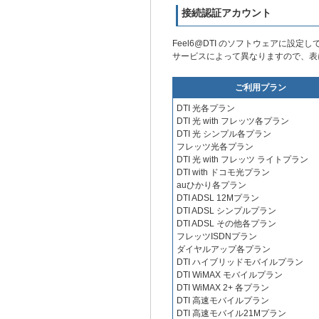
接続認証アカウント
Feel6@DTI のソフトウェアに
サービスによって異なりますので、表
ご利用プラン
DTI 光各プラン
DTI 光 with フレッツ各プラン
DTI 光 シンプル各プラン
フレッツ光各プラン
DTI 光 with フレッツ ライトプラン
DTI with ドコモ光プラン
auひかり各プラン
DTI ADSL 12Mプラン
DTI ADSL シンプルプラン
DTI ADSL その他各プラン
フレッツISDNプラン
ダイヤルアップ各プラン
DTI ハイブリッドモバイルプラン
DTI WiMAX モバイルプラン
DTI WiMAX 2+ 各プラン
DTI 高速モバイルプラン
DTI 高速モバイル21Mプラン