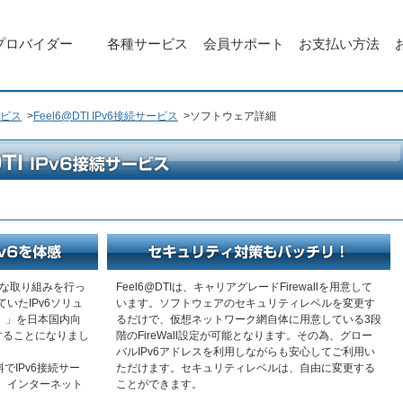
プロバイダー
各種サービス
会員サポート
お支払い方法
ビス
>
Feel6@DTI IPv6接続サービス
>
ソフトウェア詳細
ざまな取り組みを行っ
Feel6@DTIは、キャリアグレードFirewallを用意して
いたIPv6ソリュ
います。ソフトウェアのセキュリティレベルを変更す
ei）」を日本国内向
るだけで、仮想ネットワーク網自体に用意している3段
供することになりまし
階のFireWall設定が可能となります。その為、グロー
バルIPv6アドレスを利用しながらも安心してご利用い
料でIPv6接続サー
ただけます。セキュリティレベルは、自由に変更する
、インターネット
ことができます。
。