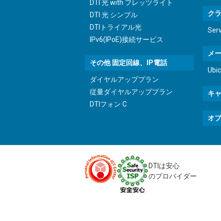
DTI 光 with フレッツライト
ク
DTI 光 シンプル
DTIトライアル光
Ser
IPv6(IPoE)接続サービス
メ
その他 固定回線、IP電話
Ub
ダイヤルアッププラン
従量ダイヤルアッププラン
キ
DTIフォン C
オ
DTIは安心
のプロバイダー