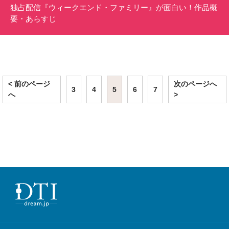
独占配信『ウィークエンド・ファミリー』が面白い！作品概
要・あらすじ
< 前のページ
次のページへ
3
4
5
6
7
へ
>