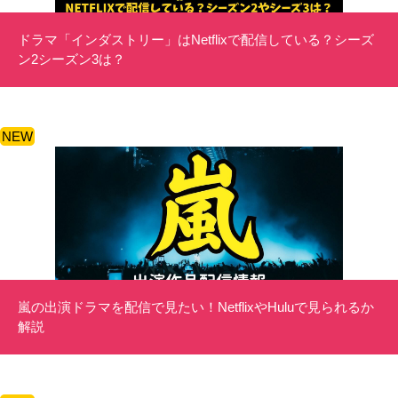
ドラマ「インダストリー」はNetflixで配信している？シーズ
ン2シーズン3は？
NEW
嵐の出演ドラマを配信で見たい！NetflixやHuluで見られるか
解説