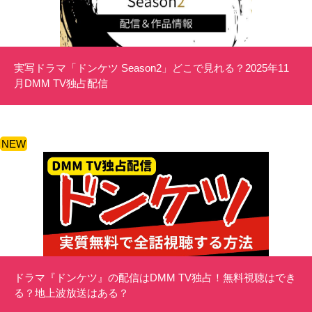
実写ドラマ「ドンケツ Season2」どこで見れる？2025年11
月DMM TV独占配信
NEW
ドラマ『ドンケツ』の配信はDMM TV独占！無料視聴はでき
る？地上波放送はある？