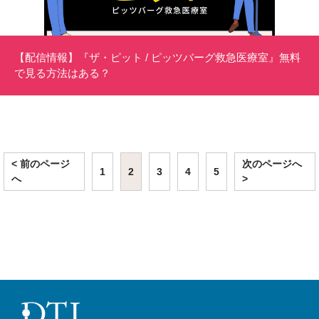
【配信情報】『ザ・ピット / ピッツバーグ救急医療室』無料
で見る方法はある？
< 前のページ
次のページへ
1
2
3
4
5
へ
>