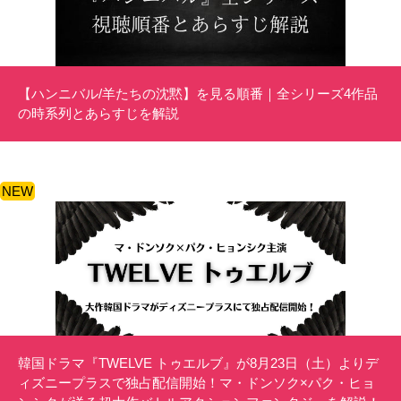
【ハンニバル/羊たちの沈黙】を見る順番｜全シリーズ4作品
の時系列とあらすじを解説
NEW
韓国ドラマ『TWELVE トゥエルブ』が8月23日（土）よりデ
ィズニープラスで独占配信開始！マ・ドンソク×パク・ヒョ