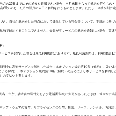
当月の25日までにその通知を確認できた場合、当月末日をもって解約を行うものと
当該通知のあった月の翌月の末日に解約を行うものとします。ただし、当社が別に定
基づき、当社が解約をした時点において発生している料金等について、本規約に基づ
を単独で解約することはできません。会員が本サービスの解約を通知した場合、高速
料)
高速サービスを契約した場合は最低利用期間があります。最低利用期間は、利用開始日が
期間中に高速サービスを解約した場合（本オプション規約第10条（解約）、及び本
社による解約）、本オプション規約第10条（解約）の定めにより本サービスを解約し
税込）の支払いを要します。
(氏名、住所、請求書の送付先および電話番号等)に変更があったときは、速やかに当
ず、本ソフトウェアの貸与、サブライセンスの付与、貸出、リース、レンタル、再許諾