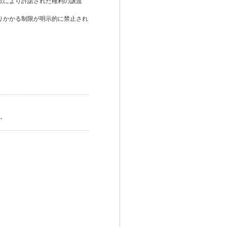
約款により許諾された権利の譲渡
よりかかる制限が明示的に禁止され
。