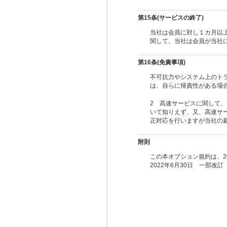
第15条(サービスの終了)
当社は会員に対し１カ月以
関して、当社は会員が当社
第16条(免責事項)
不可抗力やシステム上のト
は、自らに帰責性がある場
2 高速サービスに関して
いて知りえず、又、高速サ
正対応を行いますが当社の
附則
この本オプション規約は、20
2022年6月30日 一部改訂