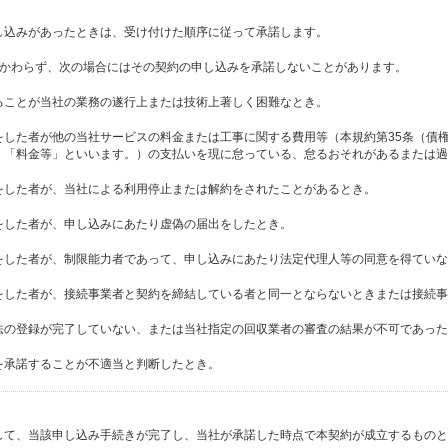
し込みがあったときは、受け付けた順序に従って承諾します。
かかわらず、次の場合にはその契約の申し込みを承諾しないことがあります。
ることが当社の業務の遂行上または技術上著しく困難なとき。
をした者が他の当社サービスの料金または工事に関する費用等（本規約第35条（債
、「料金等」といいます。）の支払いを現に怠っている、怠るおそれがあるまたは過
をした者が、当社による利用停止または解約をされたことがあるとき。
をした者が、申し込みにあたり虚偽の届出をしたとき。
をした者が、制限能力者であって、申し込みにあたり法定代理人等の同意を得ていな
をした者が、接続事業者と契約を締結している者と同一とならないときまたは接続事
法の登録が完了していない、または当社指定の回収業者の審査の結果が不可であった
を承諾することが不適当と判断したとき。
して、当該申し込み手続きが完了し、当社が承諾した時点で本契約が成立するものと