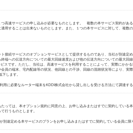
。
１つ高速サービスの申し込みが必要なものとします。 複数の本サービス契約がある
に適用することは出来ないものとします。また、１つの本サービスに対して、複数の
ット接続サービスのオプションサービスとして提供するものであり、当社が別途定め
終端への伝送方向についての最大回線速度および他の伝送方向についての最大回線速度
るサービスです。ただし、当社は、高速サービスを利用することによって、実際にかか
や会員の端末、宅内配線等の状況、他回線との干渉、回線の混雑状況等により、実際
より低下します。
利用に必要なルーター端末をKDDI株式会社から貸し出しを受ける方法にて調達す
あたっては、本オプション規約に同意の上、お申し込みまたはすでに契約している本
って行うものとします。
社が別途定める本サービスのプランをお申し込みまたはすでに契約している会員に限