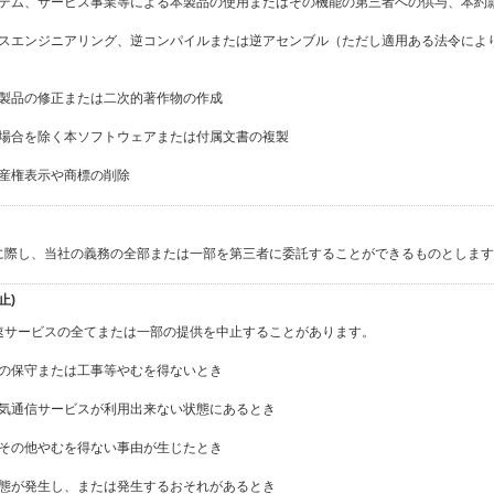
システム、サービス事業等による本製品の使用またはその機能の第三者への供与、本
バースエンジニアリング、逆コンパイルまたは逆アセンブル（ただし適用ある法令に
ず本製品の修正または二次的著作物の作成
いる場合を除く本ソフトウェアまたは付属文書の複製
財産権表示や商標の削除
に際し、当社の義務の全部または一部を第三者に委託することができるものとします
止)
速サービスの全てまたは一部の提供を中止することがあります。
先等の保守または工事等やむを得ないとき
な電気通信サービスが利用出来ない状態にあるとき
害、その他やむを得ない事由が生じたとき
常事態が発生し、または発生するおそれがあるとき