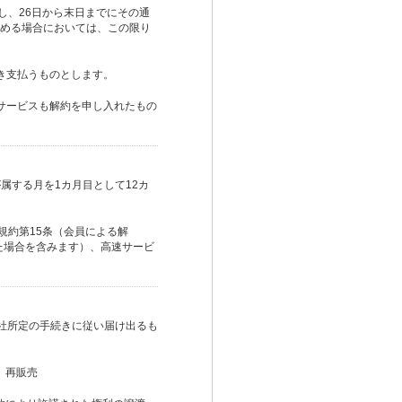
し、26日から末日までにその通
める場合においては、この限り
き支払うものとします。
サービスも解約を申し入れたもの
属する月を1カ月目として12カ
規約第15条（会員による解
た場合を含みます）、高速サービ
社所定の手続きに従い届け出るも
、再販売