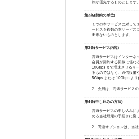
約が優先するものとします
第2条(契約の単位)
１つの本サービスに対して
ービスを複数の本サービス
出来ないものとします。
第3条(サービス内容)
高速サービスはインターネ
会員が契約する回線に係わる
10Gbps まで増速させ
るものではなく、通信設備
5Gbps または 10Gbps 
2 会員は、高速サービスの
第4条(申し込みの方法)
高速サービスの申し込みに
める当社所定の手続きに従
2 高速オプションは、当