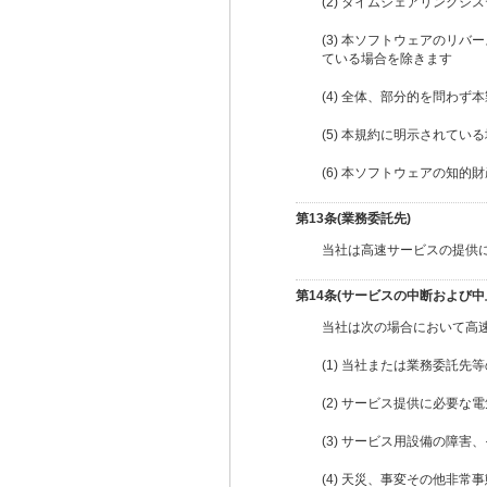
(2) タイムシェアリング
(3) 本ソフトウェアのリ
ている場合を除きます
(4) 全体、部分的を問わ
(5) 本規約に明示されて
(6) 本ソフトウェアの知的
第13条(業務委託先)
当社は高速サービスの提供
第14条(サービスの中断および中
当社は次の場合において高
(1) 当社または業務委託
(2) サービス提供に必要
(3) サービス用設備の障
(4) 天災、事変その他非