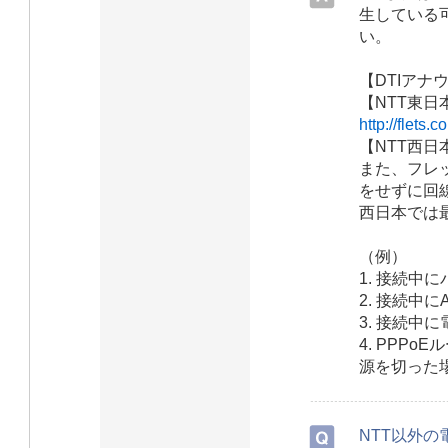
生している
い。
【DTIアナ
【NTT東
http://flets
【NTT西
また、フレッ
をせずに回線
西日本では
（例）
1. 接続中
2. 接続中
3. 接続中
4. PPP
源を切った
NTT以外