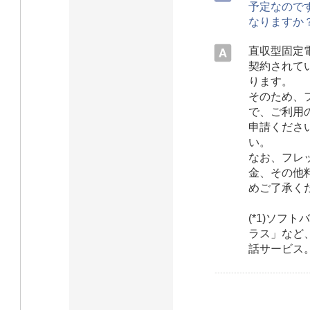
予定なので
なりますか
直収型固定電
契約されて
ります。
そのため、
で、ご利用
申請くださ
い。
なお、フレ
金、その他
めご了承く
(*1)ソフ
ラス」など
話サービス